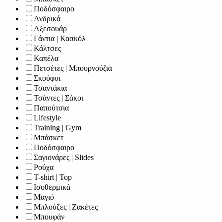
Ποδόσφαιρο
Ανδρικά
Αξεσουάρ
Γάντια | Κασκόλ
Κάλτσες
Καπέλα
Πετσέτες | Μπουρνούζια
Σκούφοι
Τσαντάκια
Τσάντες | Σάκοι
Παπούτσια
Lifestyle
Training | Gym
Μπάσκετ
Ποδόσφαιρο
Σαγιονάρες | Slides
Ρούχα
T-shirt | Top
Ισοθερμικά
Μαγιό
Μπλούζες | Ζακέτες
Μπουφάν