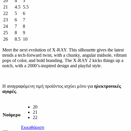
20
4
5
21
4.5
5.5
22
5
6
23
6
7
24
7
8
25
8
9
26
8.5
10
Meet the next evolution of X-RAY. This silhouette gives the latest
trends a tech-forward twist, with a chunky, angular midsole, vibrant
pops of color, and bold branding. The X-RAY 2 kicks things up a
notch, with a 2000’s-inspired design and playful style.
Η αναγραφόμενη τιμή προϊόντος ισχύει μόνο για
ηλεκτρονικές
αγορές
.
20
21
Νούμερο
22
Εκκαθάριση