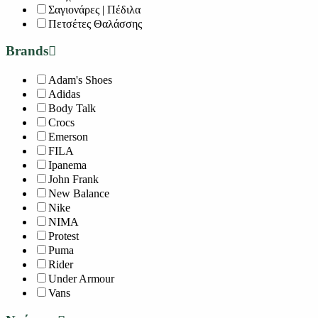
Σαγιονάρες | Πέδιλα
Πετσέτες Θαλάσσης
Brands
Adam's Shoes
Adidas
Body Talk
Crocs
Emerson
FILA
Ipanema
John Frank
New Balance
Nike
NIMA
Protest
Puma
Rider
Under Armour
Vans