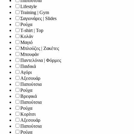
Παπούτσια
Lifestyle
Training | Gym
Σαγιονάρες | Slides
Ρούχα
T-shirt | Top
Κολάν
Μαγιό
Μπλούζες | Ζακέτες
Μπουφάν
Παντελόνια | Φόρμες
Παιδικά
Αγόρι
Αξεσουάρ
Παπούτσια
Ρούχα
Βρεφικά
Παπούτσια
Ρούχα
Κορίτσι
Αξεσουάρ
Παπούτσια
Ρούχα