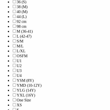
36 (S)
38 (M)
40 (M)
44 (L)
92 cm
98 cm
M (36-41)
L (42-47)
S/M
M/L
L/XL
OSFM
U1
U2
U3
U4
YSM (8Y)
YMD (10-12Y)
YLG (14Y)
YXL (16Y)
One Size
XS
S