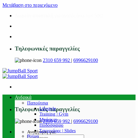
Μετάβαση στο περιεχόμενο
Δωρεάν αποστολή
για αγορές άνω των 50€!
Τηλεφωνικές παραγγελίες
2310 659 992
|
6996629100
Ανδρικά
Παπούτσια
Lifestyle
Τηλεφωνικές παραγγελίες
Training | Gym
Μπάσκετ
2310 659 992
|
6996629100
Ποδόσφαιρο
Σαγιονάρες | Slides
Αναζήτηση για:
Ρούχα