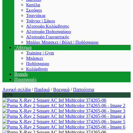
Καπέλα
Σκούφοι
Τσαντάκια
Τσάντες | Σάκοι
Αξεσουάρ Κολύμβησης
Αξεσουάρ Ποδοσφαίρου
Αξεσουάρ Γυμναστικής
Μπάλες Μπασκετ | Βόλεϊ | Ποδόσφαιρο
‘Αθλημα
Training | Gym
Μπάσκετ
Ποδόσφαιρο
Κολύμβηση
Brands
Προσφορές
Αρχική σελίδα
/
Παιδικά
/
Βρεφικά
/
Παπούτσια
-25%