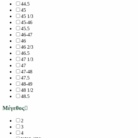
44.5
45
45 1/3
45-46
45.5
46-47
46
46 2/3
46.5
47 1/3
47
47-48
47.5
48-49
48 1/2
48.5
Μέγεθος
2
3
4