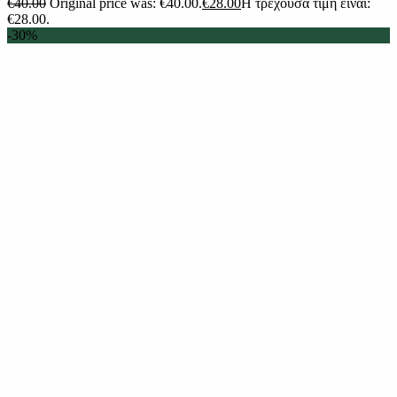
€
40.00
Original price was: €40.00.
€
28.00
Η τρέχουσα τιμή είναι:
€28.00.
-30%