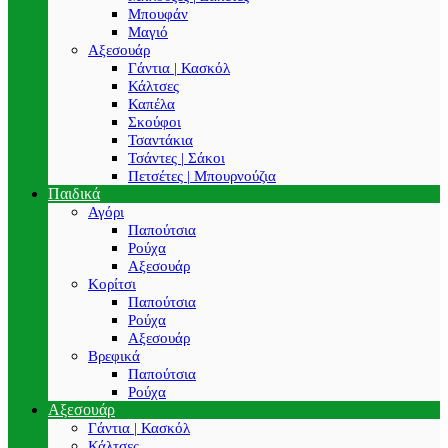
Μπουφάν
Μαγιό
Αξεσουάρ
Γάντια | Κασκόλ
Κάλτσες
Καπέλα
Σκούφοι
Τσαντάκια
Τσάντες | Σάκοι
Πετσέτες | Μπουρνούζια
Παιδικά
Αγόρι
Παπούτσια
Ρούχα
Αξεσουάρ
Κορίτσι
Παπούτσια
Ρούχα
Αξεσουάρ
Βρεφικά
Παπούτσια
Ρούχα
Αξεσουάρ
Γάντια | Κασκόλ
Κάλτσες