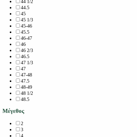
44 1/2
44.5
45
45 1/3
45-46
45.5
46-47
46
46 2/3
46.5
47 1/3
47
47-48
47.5
48-49
48 1/2
48.5
Μέγεθος
2
3
4