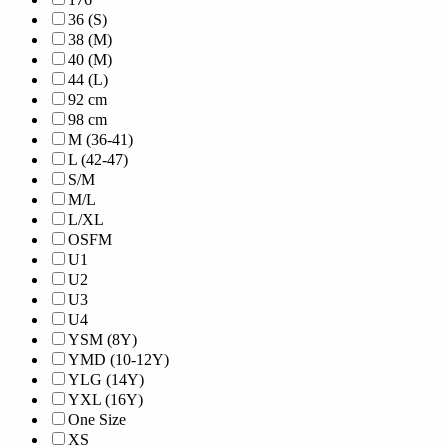
36 (S)
38 (M)
40 (M)
44 (L)
92 cm
98 cm
M (36-41)
L (42-47)
S/M
M/L
L/XL
OSFM
U1
U2
U3
U4
YSM (8Y)
YMD (10-12Y)
YLG (14Y)
YXL (16Y)
One Size
XS