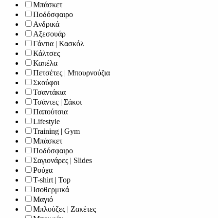
Μπάσκετ
Ποδόσφαιρο
Ανδρικά
Αξεσουάρ
Γάντια | Κασκόλ
Κάλτσες
Καπέλα
Πετσέτες | Μπουρνούζια
Σκούφοι
Τσαντάκια
Τσάντες | Σάκοι
Παπούτσια
Lifestyle
Training | Gym
Μπάσκετ
Ποδόσφαιρο
Σαγιονάρες | Slides
Ρούχα
T-shirt | Top
Ισοθερμικά
Μαγιό
Μπλούζες | Ζακέτες