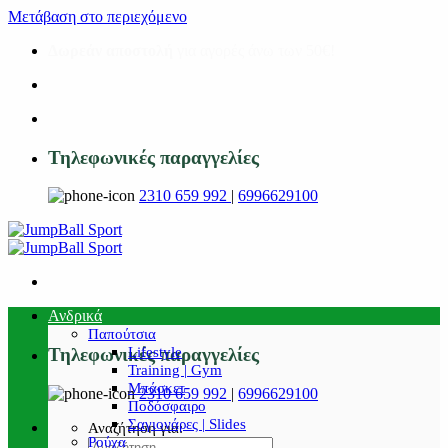
Μετάβαση στο περιεχόμενο
Δωρεάν αποστολή
για αγορές άνω των 50€!
Τηλεφωνικές παραγγελίες
2310 659 992
|
6996629100
Ανδρικά
Παπούτσια
Lifestyle
Τηλεφωνικές παραγγελίες
Training | Gym
Μπάσκετ
2310 659 992
|
6996629100
Ποδόσφαιρο
Σαγιονάρες | Slides
Αναζήτηση για:
Ρούχα