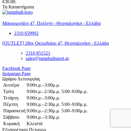
€30.00.
Τα Καταστήματα
Μαυρομιχάλη 47, Πολίχνη - Θεσσαλονίκη - Ελλάδα
2310 659992
[OUTLET] 28ης Οκτωβρίου 47, Θεσσαλονίκη - Ελλάδα
2310 851521
sales@jumpballsport.gr
Facebook Page
Instagram Page
Ωράριο Λειτουργίας
Δευτέρα
9:00π.μ.–3:00μ.μ.
Τρίτη
9:00π.μ.–2:30μ.μ. 5:00–9:00μ.μ.
Τετάρτη
9:00π.μ.–3:00μ.μ.
Πέμπτη
9:00π.μ.–2:30μ.μ. 5:00–9:00μ.μ.
Παρασκευή
9:00π.μ.–2:30μ.μ. 5:00–9:00μ.μ.
Σάββατο
9:00π.μ.–3:30μ.μ.
Κυριακή
Κλειστά
Εξυπηρέτηση Πελατών