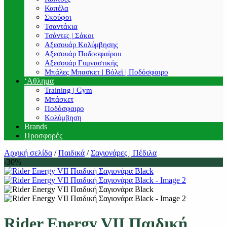
Καπέλα
Σκούφοι
Τσαντάκια
Τσάντες | Σάκοι
Αξεσουάρ Κολύμβησης
Αξεσουάρ Ποδοσφαίρου
Αξεσουάρ Γυμναστικής
Μπάλες Μπασκετ | Βόλεϊ | Ποδόσφαιρο
‘Αθλημα
Training | Gym
Μπάσκετ
Ποδόσφαιρο
Κολύμβηση
Brands
Προσφορές
Αρχική σελίδα
/
Παιδικά
/
Σαγιονάρες | Πέδιλα
-30%
Rider Energy VII Παιδική