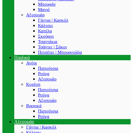
Μπουφάν
Μαγιό
Αξεσουάρ
Γάντια | Κασκόλ
Κάλτσες
Καπέλα
Σκούφοι
Τσαντάκια
Τσάντες | Σάκοι
Πετσέτες | Μπουρνούζια
Παιδικά
Αγόρι
Παπούτσια
Ρούχα
Αξεσουάρ
Κορίτσι
Παπούτσια
Ρούχα
Αξεσουάρ
Βρεφικά
Παπούτσια
Ρούχα
Αξεσουάρ
Γάντια | Κασκόλ
Κάλτσες