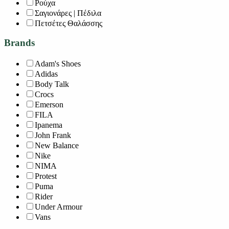
Ρούχα
Σαγιονάρες | Πέδιλα
Πετσέτες Θαλάσσης
Brands
Adam's Shoes
Adidas
Body Talk
Crocs
Emerson
FILA
Ipanema
John Frank
New Balance
Nike
NIMA
Protest
Puma
Rider
Under Armour
Vans