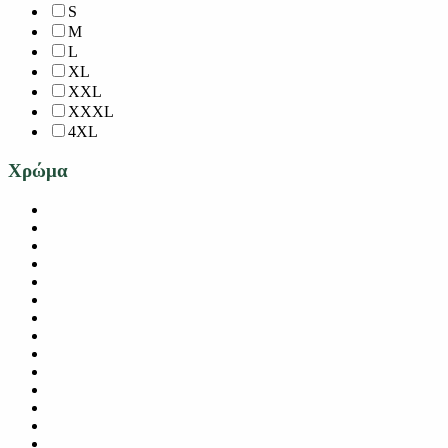
S
M
L
XL
XXL
XXXL
4XL
Χρώμα