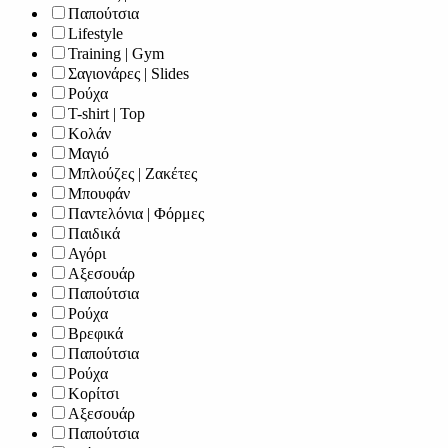
Παπούτσια
Lifestyle
Training | Gym
Σαγιονάρες | Slides
Ρούχα
T-shirt | Top
Κολάν
Μαγιό
Μπλούζες | Ζακέτες
Μπουφάν
Παντελόνια | Φόρμες
Παιδικά
Αγόρι
Αξεσουάρ
Παπούτσια
Ρούχα
Βρεφικά
Παπούτσια
Ρούχα
Κορίτσι
Αξεσουάρ
Παπούτσια