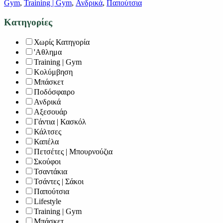
Gym
,
Training | Gym
,
Ανδρικά
,
Παπούτσια
Κατηγορίες
Χωρίς Κατηγορία
'Αθλημα
Training | Gym
Κολύμβηση
Μπάσκετ
Ποδόσφαιρο
Ανδρικά
Αξεσουάρ
Γάντια | Κασκόλ
Κάλτσες
Καπέλα
Πετσέτες | Μπουρνούζια
Σκούφοι
Τσαντάκια
Τσάντες | Σάκοι
Παπούτσια
Lifestyle
Training | Gym
Μπάσκετ