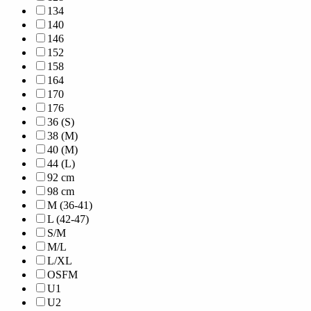
134
140
146
152
158
164
170
176
36 (S)
38 (M)
40 (M)
44 (L)
92 cm
98 cm
M (36-41)
L (42-47)
S/M
M/L
L/XL
OSFM
U1
U2