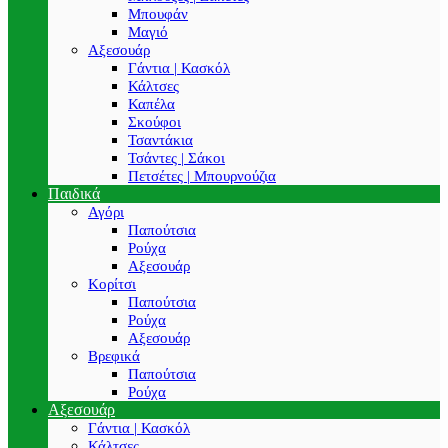
Μπουφάν
Μαγιό
Αξεσουάρ
Γάντια | Κασκόλ
Κάλτσες
Καπέλα
Σκούφοι
Τσαντάκια
Τσάντες | Σάκοι
Πετσέτες | Μπουρνούζια
Παιδικά
Αγόρι
Παπούτσια
Ρούχα
Αξεσουάρ
Κορίτσι
Παπούτσια
Ρούχα
Αξεσουάρ
Βρεφικά
Παπούτσια
Ρούχα
Αξεσουάρ
Γάντια | Κασκόλ
Κάλτσες