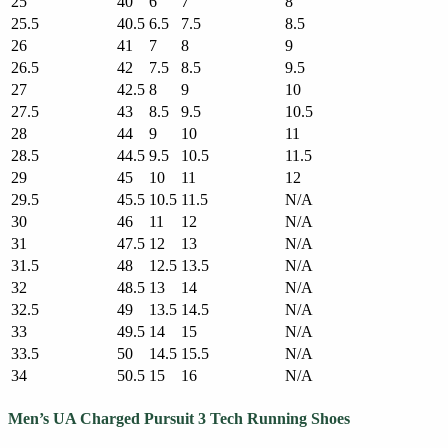
25
40
6
7
8
25.5
40.5
6.5
7.5
8.5
26
41
7
8
9
26.5
42
7.5
8.5
9.5
27
42.5
8
9
10
27.5
43
8.5
9.5
10.5
28
44
9
10
11
28.5
44.5
9.5
10.5
11.5
29
45
10
11
12
29.5
45.5
10.5
11.5
N/A
30
46
11
12
N/A
31
47.5
12
13
N/A
31.5
48
12.5
13.5
N/A
32
48.5
13
14
N/A
32.5
49
13.5
14.5
N/A
33
49.5
14
15
N/A
33.5
50
14.5
15.5
N/A
34
50.5
15
16
N/A
Men’s UA Charged Pursuit 3 Tech Running Shoes