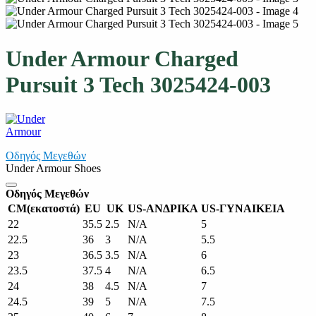
Under Armour Charged
Pursuit 3 Tech 3025424-003
Οδηγός Μεγεθών
Under Armour Shoes
Οδηγός Μεγεθών
CM(εκατοστά)
EU
UK
US-ΑΝΔΡΙΚΑ
US-ΓΥΝΑΙΚΕΙΑ
22
35.5
2.5
N/A
5
22.5
36
3
N/A
5.5
23
36.5
3.5
N/A
6
23.5
37.5
4
N/A
6.5
24
38
4.5
N/A
7
24.5
39
5
N/A
7.5