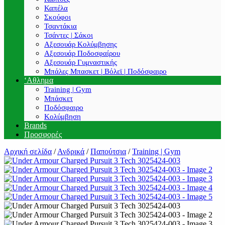
Καπέλα
Σκούφοι
Τσαντάκια
Τσάντες | Σάκοι
Αξεσουάρ Κολύμβησης
Αξεσουάρ Ποδοσφαίρου
Αξεσουάρ Γυμναστικής
Μπάλες Μπασκετ | Βόλεϊ | Ποδόσφαιρο
‘Αθλημα
Training | Gym
Μπάσκετ
Ποδόσφαιρο
Κολύμβηση
Brands
Προσφορές
Αρχική σελίδα
/
Ανδρικά
/
Παπούτσια
/
Training | Gym