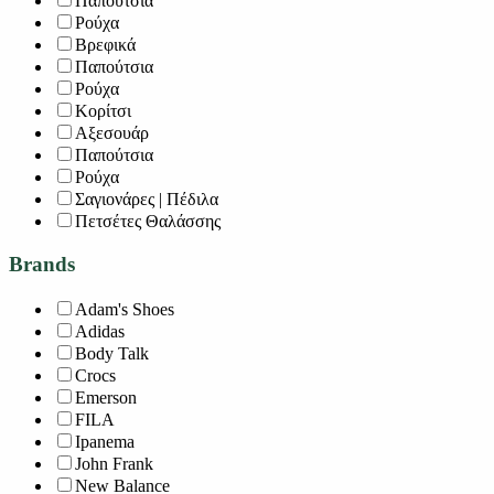
Παπούτσια
Ρούχα
Βρεφικά
Παπούτσια
Ρούχα
Κορίτσι
Αξεσουάρ
Παπούτσια
Ρούχα
Σαγιονάρες | Πέδιλα
Πετσέτες Θαλάσσης
Brands
Adam's Shoes
Adidas
Body Talk
Crocs
Emerson
FILA
Ipanema
John Frank
New Balance