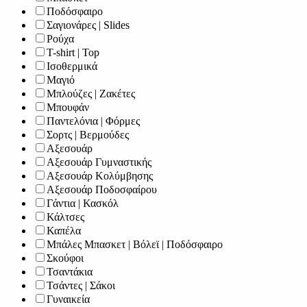
Ποδόσφαιρο
Σαγιονάρες | Slides
Ρούχα
T-shirt | Top
Ισοθερμικά
Μαγιό
Μπλούζες | Ζακέτες
Μπουφάν
Παντελόνια | Φόρμες
Σορτς | Βερμούδες
Αξεσουάρ
Αξεσουάρ Γυμναστικής
Αξεσουάρ Κολύμβησης
Αξεσουάρ Ποδοσφαίρου
Γάντια | Κασκόλ
Κάλτσες
Καπέλα
Μπάλες Μπασκετ | Βόλεϊ | Ποδόσφαιρο
Σκούφοι
Τσαντάκια
Τσάντες | Σάκοι
Γυναικεία