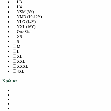
U3
U4
YSM (8Y)
YMD (10-12Y)
YLG (14Y)
YXL (16Y)
One Size
XS
S
M
L
XL
XXL
XXXL
4XL
Χρώμα