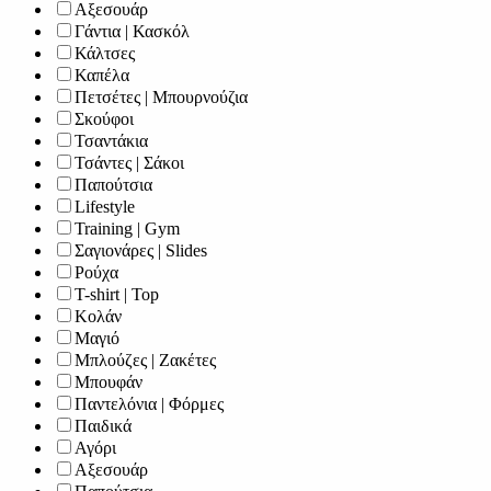
Αξεσουάρ
Γάντια | Κασκόλ
Κάλτσες
Καπέλα
Πετσέτες | Μπουρνούζια
Σκούφοι
Τσαντάκια
Τσάντες | Σάκοι
Παπούτσια
Lifestyle
Training | Gym
Σαγιονάρες | Slides
Ρούχα
T-shirt | Top
Κολάν
Μαγιό
Μπλούζες | Ζακέτες
Μπουφάν
Παντελόνια | Φόρμες
Παιδικά
Αγόρι
Αξεσουάρ