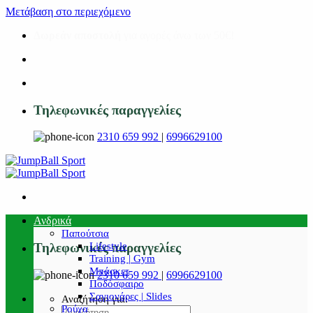
Μετάβαση στο περιεχόμενο
Δωρεάν αποστολή
για αγορές άνω των 50€!
Τηλεφωνικές παραγγελίες
2310 659 992
|
6996629100
Ανδρικά
Παπούτσια
Lifestyle
Τηλεφωνικές παραγγελίες
Training | Gym
Μπάσκετ
2310 659 992
|
6996629100
Ποδόσφαιρο
Σαγιονάρες | Slides
Αναζήτηση για:
Ρούχα