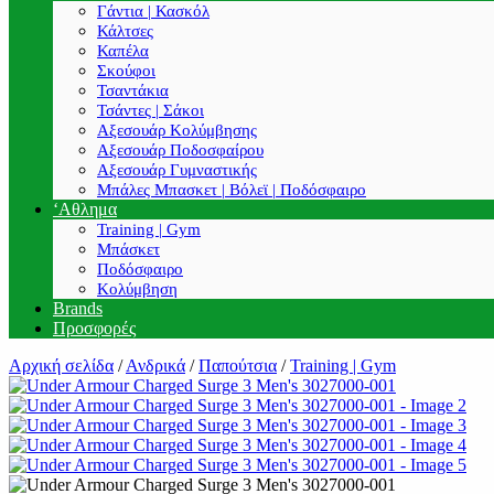
Γάντια | Κασκόλ
Κάλτσες
Καπέλα
Σκούφοι
Τσαντάκια
Τσάντες | Σάκοι
Αξεσουάρ Κολύμβησης
Αξεσουάρ Ποδοσφαίρου
Αξεσουάρ Γυμναστικής
Μπάλες Μπασκετ | Βόλεϊ | Ποδόσφαιρο
‘Αθλημα
Training | Gym
Μπάσκετ
Ποδόσφαιρο
Κολύμβηση
Brands
Προσφορές
Αρχική σελίδα
/
Ανδρικά
/
Παπούτσια
/
Training | Gym