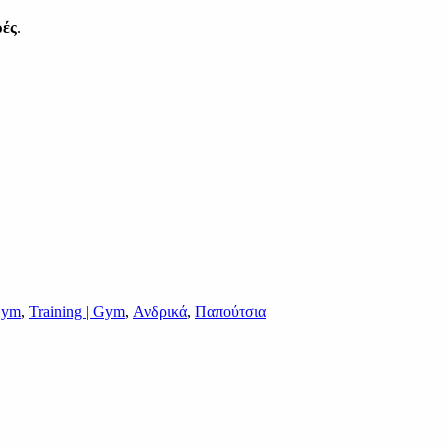
ρές
.
 Gym
,
Training | Gym
,
Ανδρικά
,
Παπούτσια