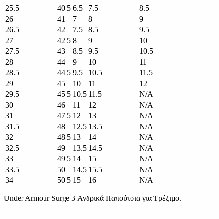
25.5
40.5
6.5
7.5
8.5
26
41
7
8
9
26.5
42
7.5
8.5
9.5
27
42.5
8
9
10
27.5
43
8.5
9.5
10.5
28
44
9
10
11
28.5
44.5
9.5
10.5
11.5
29
45
10
11
12
29.5
45.5
10.5
11.5
N/A
30
46
11
12
N/A
31
47.5
12
13
N/A
31.5
48
12.5
13.5
N/A
32
48.5
13
14
N/A
32.5
49
13.5
14.5
N/A
33
49.5
14
15
N/A
33.5
50
14.5
15.5
N/A
34
50.5
15
16
N/A
Under Armour Surge 3 Ανδρικά Παπούτσια για Τρέξιμο.