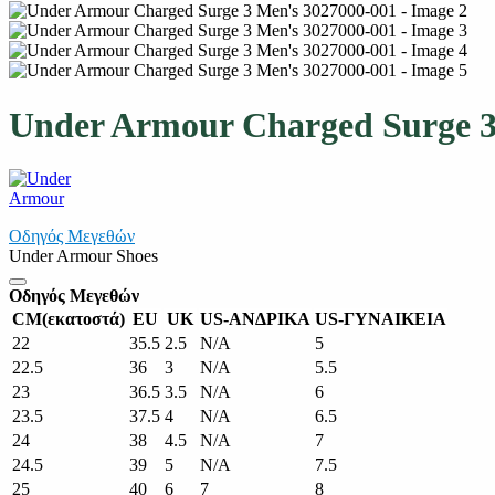
Under Armour Charged Surge 3
Οδηγός Μεγεθών
Under Armour Shoes
Οδηγός Μεγεθών
CM(εκατοστά)
EU
UK
US-ΑΝΔΡΙΚΑ
US-ΓΥΝΑΙΚΕΙΑ
22
35.5
2.5
N/A
5
22.5
36
3
N/A
5.5
23
36.5
3.5
N/A
6
23.5
37.5
4
N/A
6.5
24
38
4.5
N/A
7
24.5
39
5
N/A
7.5
25
40
6
7
8