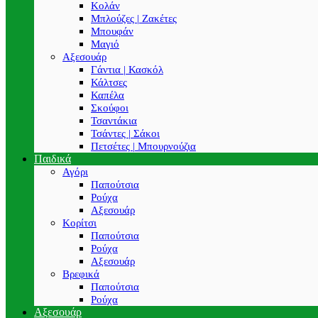
Κολάν
Μπλούζες | Ζακέτες
Μπουφάν
Μαγιό
Αξεσουάρ
Γάντια | Κασκόλ
Κάλτσες
Καπέλα
Σκούφοι
Τσαντάκια
Τσάντες | Σάκοι
Πετσέτες | Μπουρνούζια
Παιδικά
Αγόρι
Παπούτσια
Ρούχα
Αξεσουάρ
Κορίτσι
Παπούτσια
Ρούχα
Αξεσουάρ
Βρεφικά
Παπούτσια
Ρούχα
Αξεσουάρ