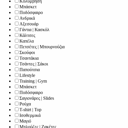
Κολύμβηση
Μπάσκετ
Ποδόσφαιρο
Ανδρικά
Αξεσουάρ
Γάντια | Κασκόλ
Κάλτσες
Καπέλα
Πετσέτες | Μπουρνούζια
Σκούφοι
Τσαντάκια
Τσάντες | Σάκοι
Παπούτσια
Lifestyle
Training | Gym
Μπάσκετ
Ποδόσφαιρο
Σαγιονάρες | Slides
Ρούχα
T-shirt | Top
Ισοθερμικά
Μαγιό
Μπλούζες | Ζακέτες