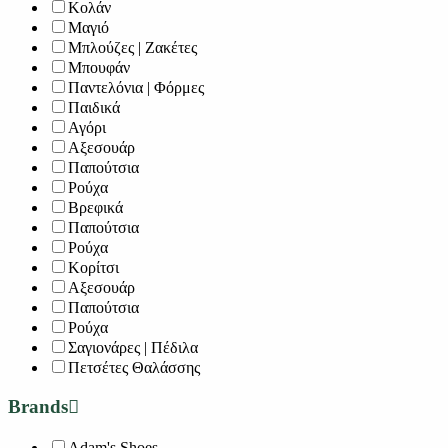
Κολάν
Μαγιό
Μπλούζες | Ζακέτες
Μπουφάν
Παντελόνια | Φόρμες
Παιδικά
Αγόρι
Αξεσουάρ
Παπούτσια
Ρούχα
Βρεφικά
Παπούτσια
Ρούχα
Κορίτσι
Αξεσουάρ
Παπούτσια
Ρούχα
Σαγιονάρες | Πέδιλα
Πετσέτες Θαλάσσης
Brands
Adam's Shoes