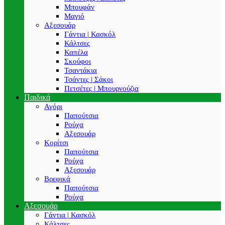
Μπουφάν
Μαγιό
Αξεσουάρ
Γάντια | Κασκόλ
Κάλτσες
Καπέλα
Σκούφοι
Τσαντάκια
Τσάντες | Σάκοι
Πετσέτες | Μπουρνούζια
Παιδικά
Αγόρι
Παπούτσια
Ρούχα
Αξεσουάρ
Κορίτσι
Παπούτσια
Ρούχα
Αξεσουάρ
Βρεφικά
Παπούτσια
Ρούχα
Αξεσουάρ
Γάντια | Κασκόλ
Κάλτσες