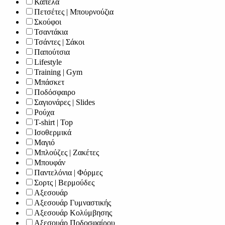
Καπέλα
Πετσέτες | Μπουρνούζια
Σκούφοι
Τσαντάκια
Τσάντες | Σάκοι
Παπούτσια
Lifestyle
Training | Gym
Μπάσκετ
Ποδόσφαιρο
Σαγιονάρες | Slides
Ρούχα
T-shirt | Top
Ισοθερμικά
Μαγιό
Μπλούζες | Ζακέτες
Μπουφάν
Παντελόνια | Φόρμες
Σορτς | Βερμούδες
Αξεσουάρ
Αξεσουάρ Γυμναστικής
Αξεσουάρ Κολύμβησης
Αξεσουάρ Ποδοσφαίρου