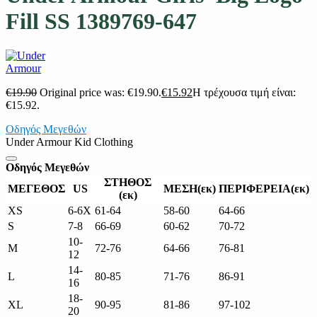
Fill SS 1389769-647
€
19.90
Original price was: €19.90.
€
15.92
Η τρέχουσα τιμή είναι:
€15.92.
Οδηγός Μεγεθών
Under Armour Kid Clothing
Οδηγός Μεγεθών
ΣΤΗΘΟΣ
ΜΕΓΕΘΟΣ
US
ΜΕΣΗ(εκ)
ΠΕΡΙΦΕΡΕΙΑ(εκ)
(εκ)
XS
6-6X
61-64
58-60
64-66
S
7-8
66-69
60-62
70-72
10-
M
72-76
64-66
76-81
12
14-
L
80-85
71-76
86-91
16
18-
XL
90-95
81-86
97-102
20