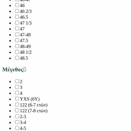
46
46 2/3
46.5
47 1/3
47
47-48
47.5
48-49
48 1/2
48.5
Μέγεθος
2
3
4
YXS (6Y)
122 (6-7 ετών)
122 (7-8 ετών)
2-3
3-4
4-5