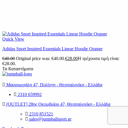
Quick View
Adidas Sport Inspired Essentials Linear Hoodie Orange
€
40.00
Original price was: €40.00.
€
28.00
Η τρέχουσα τιμή είναι:
€28.00.
Τα Καταστήματα
Μαυρομιχάλη 47, Πολίχνη - Θεσσαλονίκη - Ελλάδα
2310 659992
[OUTLET] 28ης Οκτωβρίου 47, Θεσσαλονίκη - Ελλάδα
2310 851521
sales@jumpballsport.gr