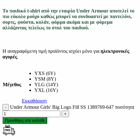
Το παιδικό t-shirt από την εταιρία Under Armour αποτελεί το
πιο εύκολο ρούχο καθώς μπορεί να συνδυαστεί με παντελόνι,
σορτς, φούστα, κολάν, φόρμα ακόμα και με φόρεμα
αλλάζοντας τελείως το στυλ του παιδιού.
Η αναγραφόμενη τιμή προϊόντος ισχύει μόνο για
ηλεκτρονικές
αγορές
.
YXS (6Y)
YSM (8Y)
Μέγεθος
YLG (14Y)
YXL (16Y)
Εκκαθάριση
Under Armour Girls' Big Logo Fill SS 1389769-647 ποσότητα
Προσθήκη στο καλάθι