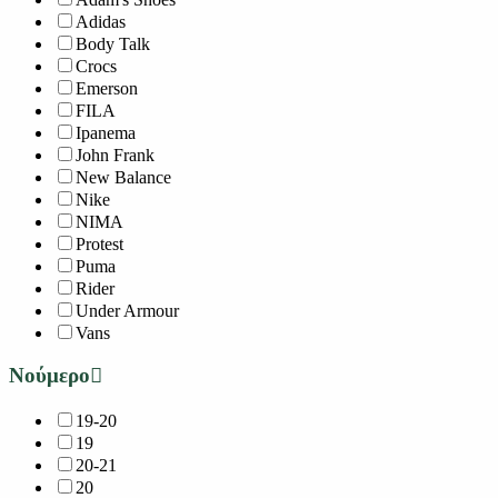
Adidas
Body Talk
Crocs
Emerson
FILA
Ipanema
John Frank
New Balance
Nike
NIMA
Protest
Puma
Rider
Under Armour
Vans
Νούμερο
19-20
19
20-21
20