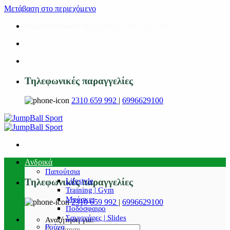
Μετάβαση στο περιεχόμενο
Δωρεάν αποστολή
για αγορές άνω των 50€!
Τηλεφωνικές παραγγελίες
2310 659 992
|
6996629100
Ανδρικά
Παπούτσια
Lifestyle
Τηλεφωνικές παραγγελίες
Training | Gym
Μπάσκετ
2310 659 992
|
6996629100
Ποδόσφαιρο
Σαγιονάρες | Slides
Αναζήτηση για:
Ρούχα