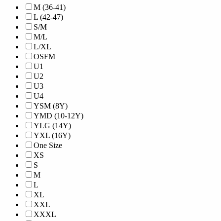
M (36-41)
L (42-47)
S/M
M/L
L/XL
OSFM
U1
U2
U3
U4
YSM (8Y)
YMD (10-12Y)
YLG (14Y)
YXL (16Y)
One Size
XS
S
M
L
XL
XXL
XXXL