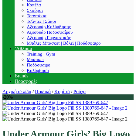
Καπέλα
Σκούφοι
Τσαντάκια
Τσάντες | Σάκοι
Αξεσουάρ Κολύμβησης
Αξεσουάρ Ποδοσφαίρου
Αξεσουάρ Γυμναστικής
Μπάλες Μπασκετ | Βόλεϊ | Ποδόσφαιρο
‘Αθλημα
Training | Gym
Μπάσκετ
Ποδόσφαιρο
Κολύμβηση
Brands
Προσφορές
Αρχική σελίδα
/
Παιδικά
/
Κορίτσι
/
Ρούχα
-20%
Under Armour Girls’ Big Logo