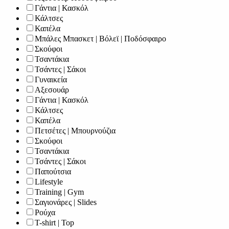
Γάντια | Κασκόλ
Κάλτσες
Καπέλα
Μπάλες Μπασκετ | Βόλεϊ | Ποδόσφαιρο
Σκούφοι
Τσαντάκια
Τσάντες | Σάκοι
Γυναικεία
Αξεσουάρ
Γάντια | Κασκόλ
Κάλτσες
Καπέλα
Πετσέτες | Μπουρνούζια
Σκούφοι
Τσαντάκια
Τσάντες | Σάκοι
Παπούτσια
Lifestyle
Training | Gym
Σαγιονάρες | Slides
Ρούχα
T-shirt | Top