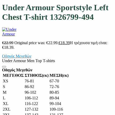
Under Armour Sportstyle Left
Chest T-shirt 1326799-494
€
22.99
Original price was: €22.99.
€
18.39
Η τρέχουσα τιμή είναι:
€18.39.
Οδηγός Μεγεθών
Under Armour Men Top T-shirts
Οδηγός Μεγεθών
ΜΕΓΕΘΟΣ
ΣΤΗΘΟΣ(εκ)
ΜΕΣΗ(εκ)
XS
76-81
67-70
S
86-92
72-76
M
96-102
80-85
L
106-112
89-94
XL
116-122
99-104
2XL
127-132
109-116
3XL
137-142
121-127