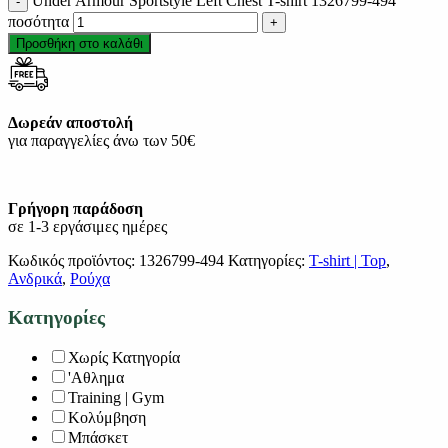
Under Armour Sportstyle Left Chest T-shirt 1326799-494
ποσότητα
Προσθήκη στο καλάθι
Δωρεάν αποστολή
για παραγγελίες άνω των 50€
Γρήγορη παράδοση
σε 1-3 εργάσιμες ημέρες
Κωδικός προϊόντος:
1326799-494
Κατηγορίες:
T-shirt | Top
,
Ανδρικά
,
Ρούχα
Κατηγορίες
Χωρίς Κατηγορία
'Αθλημα
Training | Gym
Κολύμβηση
Μπάσκετ