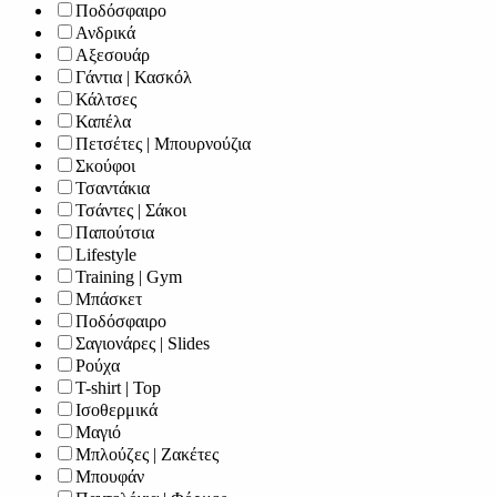
Ποδόσφαιρο
Ανδρικά
Αξεσουάρ
Γάντια | Κασκόλ
Κάλτσες
Καπέλα
Πετσέτες | Μπουρνούζια
Σκούφοι
Τσαντάκια
Τσάντες | Σάκοι
Παπούτσια
Lifestyle
Training | Gym
Μπάσκετ
Ποδόσφαιρο
Σαγιονάρες | Slides
Ρούχα
T-shirt | Top
Ισοθερμικά
Μαγιό
Μπλούζες | Ζακέτες
Μπουφάν