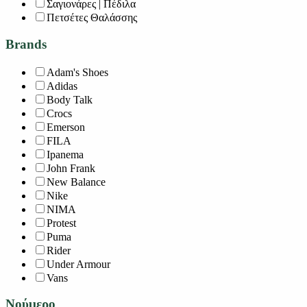
Σαγιονάρες | Πέδιλα
Πετσέτες Θαλάσσης
Brands
Adam's Shoes
Adidas
Body Talk
Crocs
Emerson
FILA
Ipanema
John Frank
New Balance
Nike
NIMA
Protest
Puma
Rider
Under Armour
Vans
Νούμερο