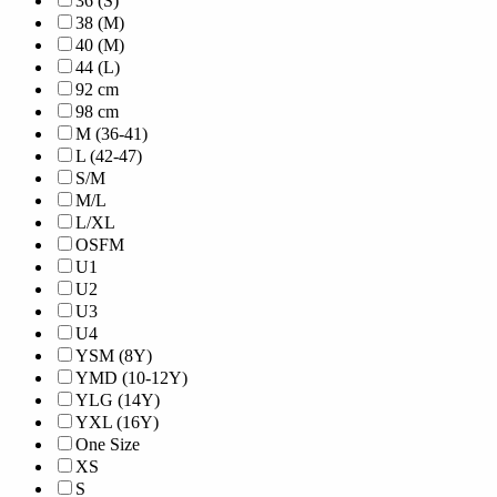
36 (S)
38 (M)
40 (M)
44 (L)
92 cm
98 cm
M (36-41)
L (42-47)
S/M
M/L
L/XL
OSFM
U1
U2
U3
U4
YSM (8Y)
YMD (10-12Y)
YLG (14Y)
YXL (16Y)
One Size
XS
S