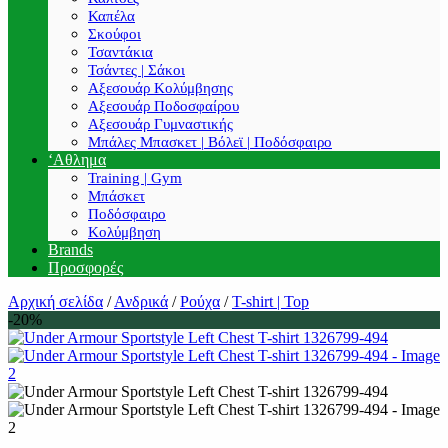
Καπέλα
Σκούφοι
Τσαντάκια
Τσάντες | Σάκοι
Αξεσουάρ Κολύμβησης
Αξεσουάρ Ποδοσφαίρου
Αξεσουάρ Γυμναστικής
Μπάλες Μπασκετ | Βόλεϊ | Ποδόσφαιρο
‘Αθλημα
Training | Gym
Μπάσκετ
Ποδόσφαιρο
Κολύμβηση
Brands
Προσφορές
Αρχική σελίδα
/
Ανδρικά
/
Ρούχα
/
T-shirt | Top
-20%