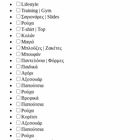
Lifestyle
Training | Gym
Σαγιονάρες | Slides
Ρούχα
T-shirt | Top
Κολάν
Μαγιό
Μπλούζες | Ζακέτες
Μπουφάν
Παντελόνια | Φόρμες
Παιδικά
Αγόρι
Αξεσουάρ
Παπούτσια
Ρούχα
Βρεφικά
Παπούτσια
Ρούχα
Κορίτσι
Αξεσουάρ
Παπούτσια
Ρούχα