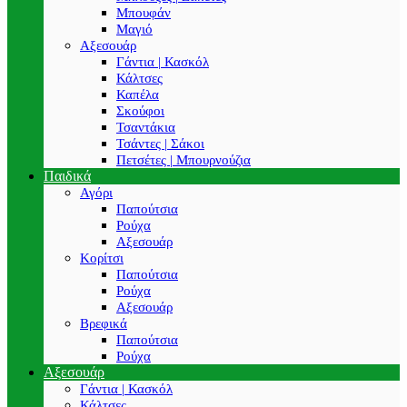
Μπουφάν
Μαγιό
Αξεσουάρ
Γάντια | Κασκόλ
Κάλτσες
Καπέλα
Σκούφοι
Τσαντάκια
Τσάντες | Σάκοι
Πετσέτες | Μπουρνούζια
Παιδικά
Αγόρι
Παπούτσια
Ρούχα
Αξεσουάρ
Κορίτσι
Παπούτσια
Ρούχα
Αξεσουάρ
Βρεφικά
Παπούτσια
Ρούχα
Αξεσουάρ
Γάντια | Κασκόλ
Κάλτσες