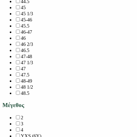
44.5
45
45 1/3
45-46
45.5
46-47
46
46 2/3
46.5
47-48
47 1/3
47
47.5
48-49
48 1/2
48.5
Μέγεθος
2
3
4
YXS (6Y)