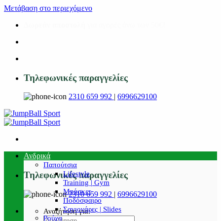
Μετάβαση στο περιεχόμενο
Δωρεάν αποστολή
για αγορές άνω των 50€!
Τηλεφωνικές παραγγελίες
2310 659 992
|
6996629100
Ανδρικά
Παπούτσια
Lifestyle
Τηλεφωνικές παραγγελίες
Training | Gym
Μπάσκετ
2310 659 992
|
6996629100
Ποδόσφαιρο
Σαγιονάρες | Slides
Αναζήτηση για:
Ρούχα