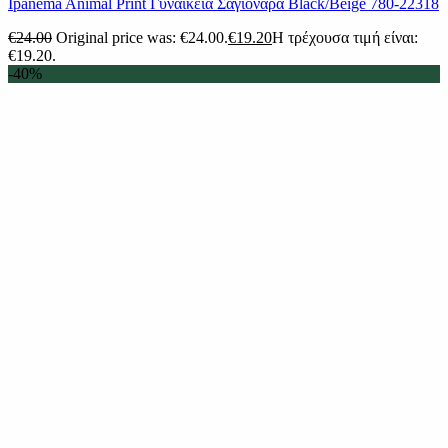
Ipanema Animal Print Γυναικεία Σαγιονάρα Black/Beige 780-22318
€
24.00
Original price was: €24.00.
€
19.20
Η τρέχουσα τιμή είναι:
€19.20.
-40%