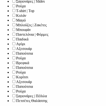
Σαγιονάρες | Slides
Ρούχα
T-shirt | Top
Κολάν
Μαγιό
Μπλούζες | Ζακέτες
Μπουφάν
Παντελόνια | Φόρμες
Παιδικά
Αγόρι
Αξεσουάρ
Παπούτσια
Ρούχα
Βρεφικά
Παπούτσια
Ρούχα
Κορίτσι
Αξεσουάρ
Παπούτσια
Ρούχα
Σαγιονάρες | Πέδιλα
Πετσέτες Θαλάσσης