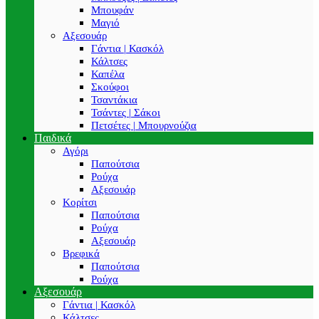
Μπουφάν
Μαγιό
Αξεσουάρ
Γάντια | Κασκόλ
Κάλτσες
Καπέλα
Σκούφοι
Τσαντάκια
Τσάντες | Σάκοι
Πετσέτες | Μπουρνούζια
Παιδικά
Αγόρι
Παπούτσια
Ρούχα
Αξεσουάρ
Κορίτσι
Παπούτσια
Ρούχα
Αξεσουάρ
Βρεφικά
Παπούτσια
Ρούχα
Αξεσουάρ
Γάντια | Κασκόλ
Κάλτσες