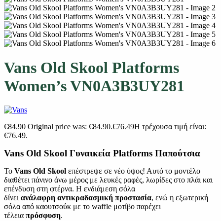
Vans Old Skool Platforms
Women’s VN0A3B3UY281
€
84.90
Original price was: €84.90.
€
76.49
Η τρέχουσα τιμή είναι:
€76.49.
Vans Old Skool Γυναικεία Platforms Παπούτσια
Το
Vans Old Skool
επέστρεψε σε νέο ύψος! Αυτό το μοντέλο
διαθέτει πάνινο άνω μέρος με λευκές ραφές, λωρίδες στο πλάι και
επένδυση στη φτέρνα. Η ενδιάμεση σόλα
δίνει
ανάλαφρη
αντικραδασμική
προστασία
, ενώ η εξωτερική
σόλα από καουτσούκ με το waffle μοτίβο παρέχει
τέλεια
πρόσφυση
.