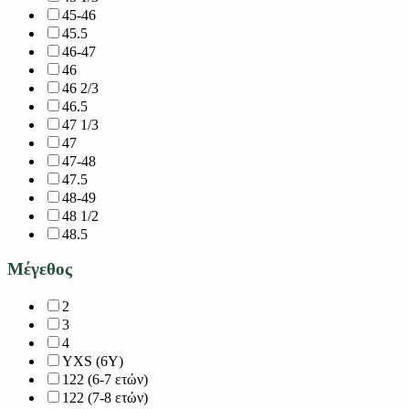
45-46
45.5
46-47
46
46 2/3
46.5
47 1/3
47
47-48
47.5
48-49
48 1/2
48.5
Μέγεθος
2
3
4
YXS (6Y)
122 (6-7 ετών)
122 (7-8 ετών)