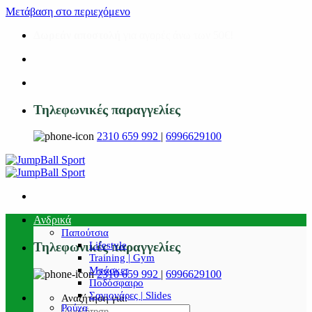
Μετάβαση στο περιεχόμενο
Δωρεάν αποστολή
για αγορές άνω των 50€!
Τηλεφωνικές παραγγελίες
2310 659 992
|
6996629100
Ανδρικά
Παπούτσια
Lifestyle
Τηλεφωνικές παραγγελίες
Training | Gym
Μπάσκετ
2310 659 992
|
6996629100
Ποδόσφαιρο
Σαγιονάρες | Slides
Αναζήτηση για:
Ρούχα