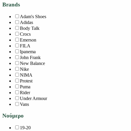
Brands
Adam's Shoes
Adidas
Body Talk
Crocs
Emerson
FILA
Ipanema
John Frank
New Balance
Nike
NIMA
Protest
Puma
Rider
Under Armour
Vans
Νούμερο
19-20