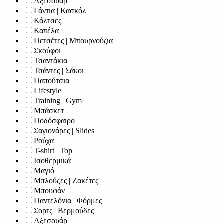
Αξεσουάρ
Γάντια | Κασκόλ
Κάλτσες
Καπέλα
Πετσέτες | Μπουρνούζια
Σκούφοι
Τσαντάκια
Τσάντες | Σάκοι
Παπούτσια
Lifestyle
Training | Gym
Μπάσκετ
Ποδόσφαιρο
Σαγιονάρες | Slides
Ρούχα
T-shirt | Top
Ισοθερμικά
Μαγιό
Μπλούζες | Ζακέτες
Μπουφάν
Παντελόνια | Φόρμες
Σορτς | Βερμούδες
Αξεσουάρ