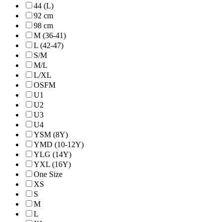
44 (L)
92 cm
98 cm
M (36-41)
L (42-47)
S/M
M/L
L/XL
OSFM
U1
U2
U3
U4
YSM (8Y)
YMD (10-12Y)
YLG (14Y)
YXL (16Y)
One Size
XS
S
M
L