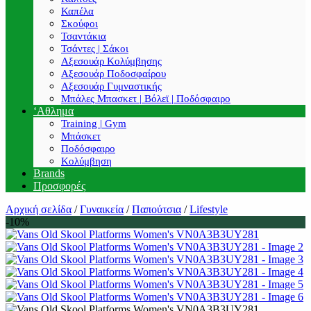
Καπέλα
Σκούφοι
Τσαντάκια
Τσάντες | Σάκοι
Αξεσουάρ Κολύμβησης
Αξεσουάρ Ποδοσφαίρου
Αξεσουάρ Γυμναστικής
Μπάλες Μπασκετ | Βόλεϊ | Ποδόσφαιρο
‘Αθλημα
Training | Gym
Μπάσκετ
Ποδόσφαιρο
Κολύμβηση
Brands
Προσφορές
Αρχική σελίδα
/
Γυναικεία
/
Παπούτσια
/
Lifestyle
-10%