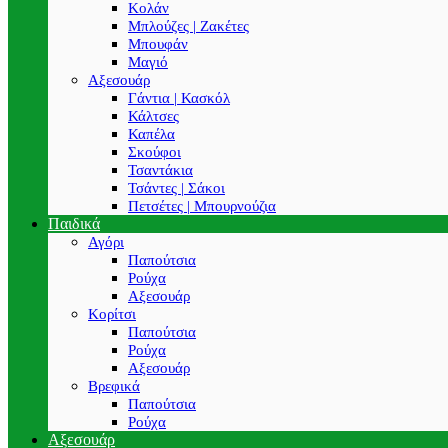
Κολάν
Μπλούζες | Ζακέτες
Μπουφάν
Μαγιό
Αξεσουάρ
Γάντια | Κασκόλ
Κάλτσες
Καπέλα
Σκούφοι
Τσαντάκια
Τσάντες | Σάκοι
Πετσέτες | Μπουρνούζια
Παιδικά
Αγόρι
Παπούτσια
Ρούχα
Αξεσουάρ
Κορίτσι
Παπούτσια
Ρούχα
Αξεσουάρ
Βρεφικά
Παπούτσια
Ρούχα
Αξεσουάρ