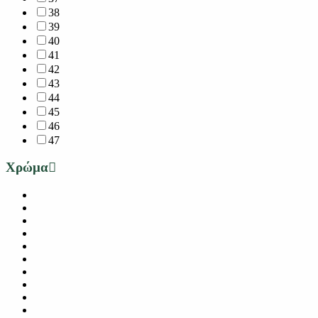
38
39
40
41
42
43
44
45
46
47
Χρώμα