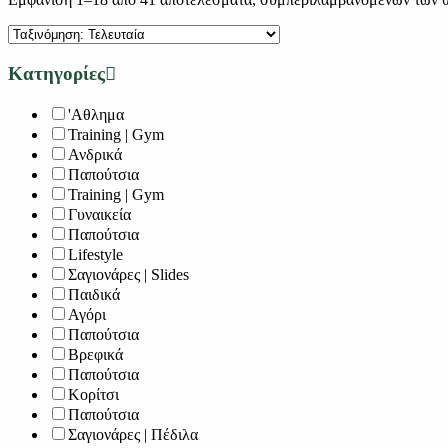
Κατηγορίες
'Αθλημα
Training | Gym
Ανδρικά
Παπούτσια
Training | Gym
Γυναικεία
Παπούτσια
Lifestyle
Σαγιονάρες | Slides
Παιδικά
Αγόρι
Παπούτσια
Βρεφικά
Παπούτσια
Κορίτσι
Παπούτσια
Σαγιονάρες | Πέδιλα