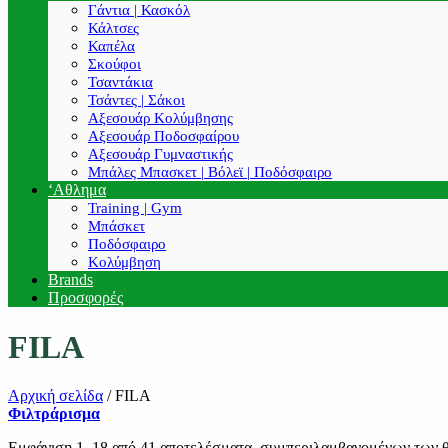
Γάντια | Κασκόλ
Κάλτσες
Καπέλα
Σκούφοι
Τσαντάκια
Τσάντες | Σάκοι
Αξεσουάρ Κολύμβησης
Αξεσουάρ Ποδοσφαίρου
Αξεσουάρ Γυμναστικής
Μπάλες Μπασκετ | Βόλεϊ | Ποδόσφαιρο
‘Αθλημα
Training | Gym
Μπάσκετ
Ποδόσφαιρο
Κολύμβηση
Brands
Προσφορές
FILA
Αρχική σελίδα
/
FILA
Φιλτράρισμα
Εμφάνιση 1–18 από 41 αποτελέσματα, συμπεριλαμβανομένων των 