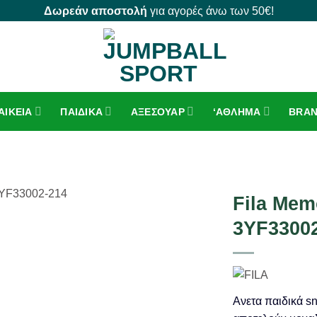
Δωρεάν αποστολή
για αγορές άνω των 50€!
ΑΙΚΕΊΑ
ΠΑΙΔΙΚΆ
ΑΞΕΣΟΥΆΡ
‘ΑΘΛΗΜΑ
BRA
Fila Mem
3YF3300
Ανετα παιδικά sn