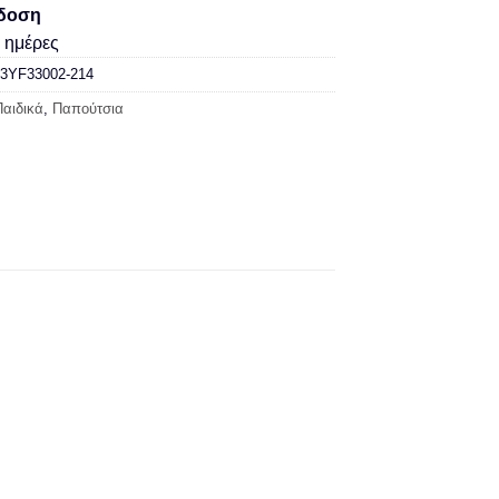
δοση
ς ημέρες
3YF33002-214
Παιδικά
,
Παπούτσια