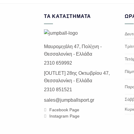
€38.40.
ΤΑ ΚΑΤΑΣΤΉΜΑΤΑ
ΩΡΆ
Δευτ
Τρίτ
Μαυρομιχάλη 47, Πολίχνη -
Θεσσαλονίκη - Ελλάδα
Τετά
2310 659992
Πέμ
[OUTLET] 28ης Οκτωβρίου 47,
Θεσσαλονίκη - Ελλάδα
Παρ
2310 851521
Σάβ
sales@jumpballsport.gr
Κυρι
Facebook Page
Instagram Page