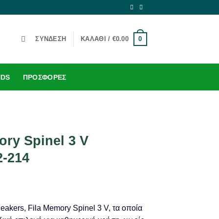
0
ΣΎΝΔΕΣΗ
ΚΑΛΆΘΙ /
€
0.00
NDS
ΠΡΟΣΦΟΡΈΣ
ory Spinel 3 V
2-214
eakers, Fila Memory Spinel 3 V, τα οποία