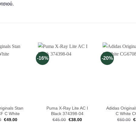
τσιού.
-16%
-20%
iginals Stan
Puma X-Ray Lite AC I
Adidas Original
CF C White
Black 374398-04
C White 
0
Original
€
49.00
Η
€
45.00
Original
€
38.00
Η
€
60.00
O
€
price
τρέχουσα
price
τρέχουσα
p
was:
τιμή
was:
τιμή
w
€60.00.
είναι:
€45.00.
είναι:
€