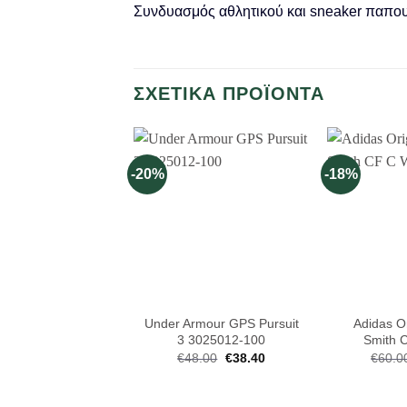
Συνδυασμός αθλητικού και sneaker παπου
ΣΧΕΤΙΚΆ ΠΡΟΪΌΝΤΑ
-20%
-18%
Under Armour GPS Pursuit
Adidas Or
3 3025012-100
Smith 
€
48.00
Original
€
38.40
Η
€
60.0
price
τρέχουσα
was:
τιμή
€48.00.
είναι: