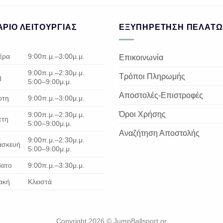
€49.00.
€38.00.
ΡΙΟ ΛΕΙΤΟΥΡΓΊΑΣ
ΕΞΥΠΗΡΈΤΗΣΗ ΠΕΛΑΤ
έρα
9:00π.μ.–3:00μ.μ.
Επικοινωνία
9:00π.μ.–2:30μ.μ.
Τρόποι Πληρωμής
η
5:00–9:00μ.μ.
Αποστολές-Επιστροφές
ρτη
9:00π.μ.–3:00μ.μ.
Όροι Χρήσης
9:00π.μ.–2:30μ.μ.
πτη
5:00–9:00μ.μ.
Αναζήτηση Αποστολής
9:00π.μ.–2:30μ.μ.
ασκευή
5:00–9:00μ.μ.
βατο
9:00π.μ.–3:30μ.μ.
ακή
Κλειστά
Copyright 2026 © JumpBallsport.gr