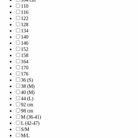
110
116
122
128
134
140
146
152
158
164
170
176
36 (S)
38 (M)
40 (M)
44 (L)
92 cm
98 cm
M (36-41)
L (42-47)
S/M
M/L