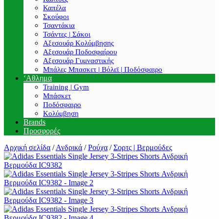
Καπέλα
Σκούφοι
Τσαντάκια
Τσάντες | Σάκοι
Αξεσουάρ Κολύμβησης
Αξεσουάρ Ποδοσφαίρου
Αξεσουάρ Γυμναστικής
Μπάλες Μπασκετ | Βόλεϊ | Ποδόσφαιρο
‘Αθλημα
Training | Gym
Μπάσκετ
Ποδόσφαιρο
Κολύμβηση
Brands
Προσφορές
Αρχική σελίδα
/
Ανδρικά
/
Ρούχα
/
Σορτς | Βερμούδες