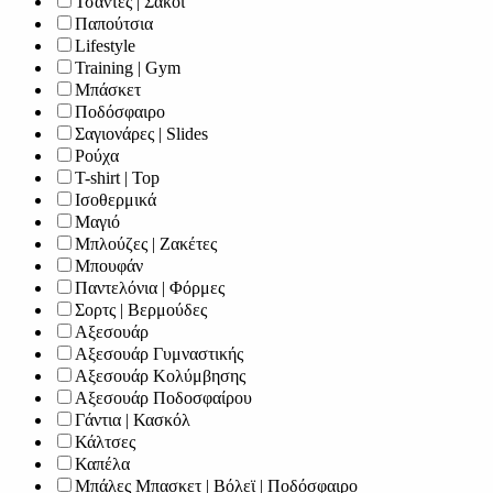
Τσάντες | Σάκοι
Παπούτσια
Lifestyle
Training | Gym
Μπάσκετ
Ποδόσφαιρο
Σαγιονάρες | Slides
Ρούχα
T-shirt | Top
Ισοθερμικά
Μαγιό
Μπλούζες | Ζακέτες
Μπουφάν
Παντελόνια | Φόρμες
Σορτς | Βερμούδες
Αξεσουάρ
Αξεσουάρ Γυμναστικής
Αξεσουάρ Κολύμβησης
Αξεσουάρ Ποδοσφαίρου
Γάντια | Κασκόλ
Κάλτσες
Καπέλα
Μπάλες Μπασκετ | Βόλεϊ | Ποδόσφαιρο