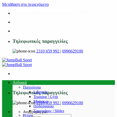
Μετάβαση στο περιεχόμενο
Δωρεάν αποστολή
για αγορές άνω των 50€!
Τηλεφωνικές παραγγελίες
2310 659 992
|
6996629100
Ανδρικά
Παπούτσια
Lifestyle
Τηλεφωνικές παραγγελίες
Training | Gym
Μπάσκετ
2310 659 992
|
6996629100
Ποδόσφαιρο
Σαγιονάρες | Slides
Αναζήτηση για:
Ρούχα