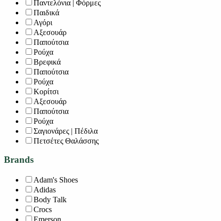
Παντελόνια | Φόρμες
Παιδικά
Αγόρι
Αξεσουάρ
Παπούτσια
Ρούχα
Βρεφικά
Παπούτσια
Ρούχα
Κορίτσι
Αξεσουάρ
Παπούτσια
Ρούχα
Σαγιονάρες | Πέδιλα
Πετσέτες Θαλάσσης
Brands
Adam's Shoes
Adidas
Body Talk
Crocs
Emerson