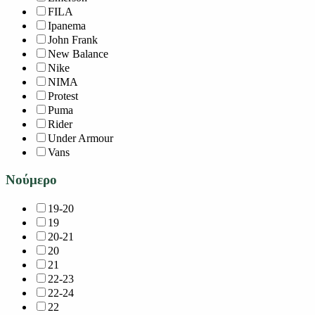
FILA
Ipanema
John Frank
New Balance
Nike
NIMA
Protest
Puma
Rider
Under Armour
Vans
Νούμερο
19-20
19
20-21
20
21
22-23
22-24
22