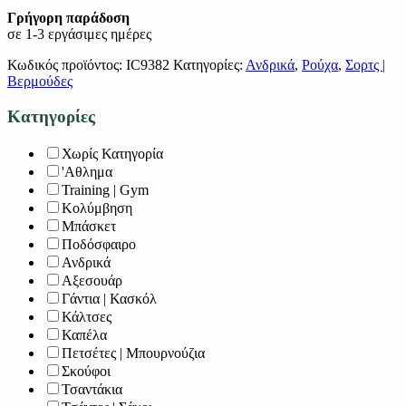
Γρήγορη παράδοση
σε 1-3 εργάσιμες ημέρες
Κωδικός προϊόντος:
IC9382
Κατηγορίες:
Ανδρικά
,
Ρούχα
,
Σορτς |
Βερμούδες
Κατηγορίες
Χωρίς Κατηγορία
'Αθλημα
Training | Gym
Κολύμβηση
Μπάσκετ
Ποδόσφαιρο
Ανδρικά
Αξεσουάρ
Γάντια | Κασκόλ
Κάλτσες
Καπέλα
Πετσέτες | Μπουρνούζια
Σκούφοι
Τσαντάκια