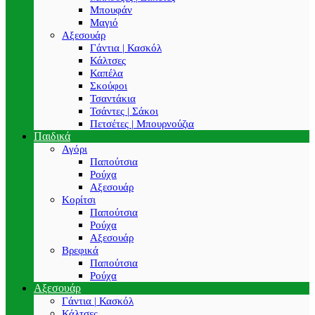
Μπουφάν
Μαγιό
Αξεσουάρ
Γάντια | Κασκόλ
Κάλτσες
Καπέλα
Σκούφοι
Τσαντάκια
Τσάντες | Σάκοι
Πετσέτες | Μπουρνούζια
Παιδικά
Αγόρι
Παπούτσια
Ρούχα
Αξεσουάρ
Κορίτσι
Παπούτσια
Ρούχα
Αξεσουάρ
Βρεφικά
Παπούτσια
Ρούχα
Αξεσουάρ
Γάντια | Κασκόλ
Κάλτσες