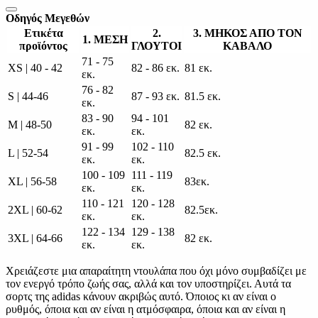
Οδηγός Μεγεθών
Ετικέτα
2.
3. ΜΗΚΟΣ ΑΠΟ ΤΟΝ
1. ΜΕΣΗ
προϊόντος
ΓΛΟΥΤΟΙ
ΚΑΒΑΛΟ
71 - 75
XS | 40 - 42
82 - 86 εκ.
81 εκ.
εκ.
76 - 82
S | 44-46
87 - 93 εκ.
81.5 εκ.
εκ.
83 - 90
94 - 101
M | 48-50
82 εκ.
εκ.
εκ.
91 - 99
102 - 110
L | 52-54
82.5 εκ.
εκ.
εκ.
100 - 109
111 - 119
XL | 56-58
83εκ.
εκ.
εκ.
110 - 121
120 - 128
2XL | 60-62
82.5εκ.
εκ.
εκ.
122 - 134
129 - 138
3XL | 64-66
82 εκ.
εκ.
εκ.
Χρειάζεστε μια απαραίτητη ντουλάπα που όχι μόνο συμβαδίζει με
τον ενεργό τρόπο ζωής σας, αλλά και τον υποστηρίζει. Αυτά τα
σορτς της adidas κάνουν ακριβώς αυτό. Όποιος κι αν είναι ο
ρυθμός, όποια και αν είναι η ατμόσφαιρα, όποια και αν είναι η