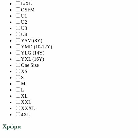
L/XL
OSFM
U1
U2
U3
U4
YSM (8Y)
YMD (10-12Y)
YLG (14Y)
YXL (16Y)
One Size
XS
S
M
L
XL
XXL
XXXL
4XL
Χρώμα