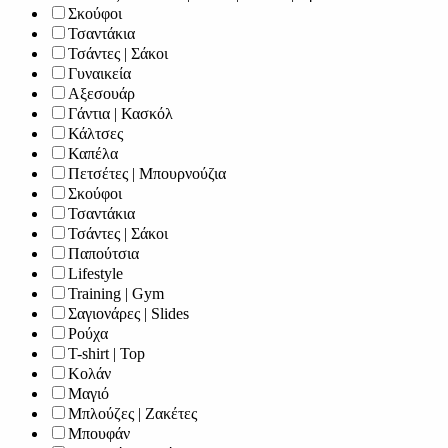
Σκούφοι
Τσαντάκια
Τσάντες | Σάκοι
Γυναικεία
Αξεσουάρ
Γάντια | Κασκόλ
Κάλτσες
Καπέλα
Πετσέτες | Μπουρνούζια
Σκούφοι
Τσαντάκια
Τσάντες | Σάκοι
Παπούτσια
Lifestyle
Training | Gym
Σαγιονάρες | Slides
Ρούχα
T-shirt | Top
Κολάν
Μαγιό
Μπλούζες | Ζακέτες
Μπουφάν