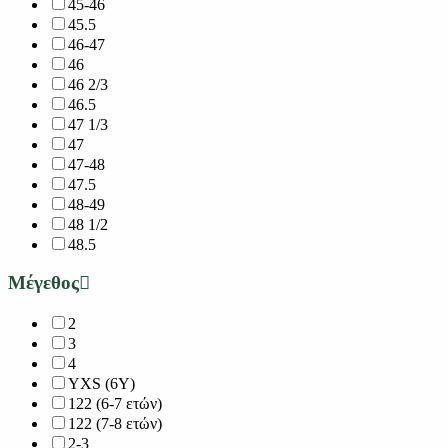
45-46
45.5
46-47
46
46 2/3
46.5
47 1/3
47
47-48
47.5
48-49
48 1/2
48.5
Μέγεθος
2
3
4
YXS (6Y)
122 (6-7 ετών)
122 (7-8 ετών)
2-3