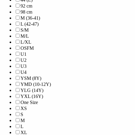
92 cm
98 cm
M (36-41)
L (42-47)
S/M
M/L
L/XL
OSFM
U1
U2
U3
U4
YSM (8Y)
YMD (10-12Y)
YLG (14Y)
YXL (16Y)
One Size
XS
S
M
L
XL