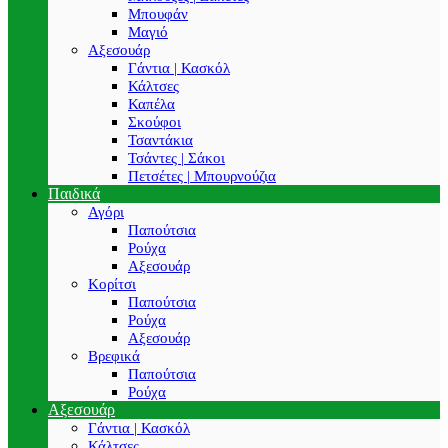
Μπουφάν
Μαγιό
Αξεσουάρ
Γάντια | Κασκόλ
Κάλτσες
Καπέλα
Σκούφοι
Τσαντάκια
Τσάντες | Σάκοι
Πετσέτες | Μπουρνούζια
Παιδικά
Αγόρι
Παπούτσια
Ρούχα
Αξεσουάρ
Κορίτσι
Παπούτσια
Ρούχα
Αξεσουάρ
Βρεφικά
Παπούτσια
Ρούχα
Αξεσουάρ
Γάντια | Κασκόλ
Κάλτσες