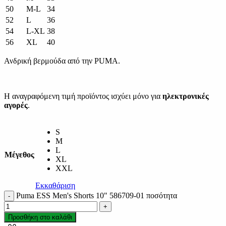
50
M-L
34
52
L
36
54
L-XL
38
56
XL
40
Ανδρική βερμούδα από την PUMA.
Η αναγραφόμενη τιμή προϊόντος ισχύει μόνο για
ηλεκτρονικές
αγορές
.
S
M
L
Μέγεθος
XL
XXL
Εκκαθάριση
Puma ESS Men's Shorts 10" 586709-01 ποσότητα
Προσθήκη στο καλάθι