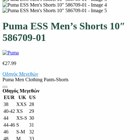
Puma ESS Men’s Shorts 10″
586709-01
€
27.99
Οδηγός Μεγεθών
Puma Men Clothing Pants-Shorts
Οδηγός Μεγεθών
EUR
UK
US
38
XXS
28
40-42
XS
29
44
XS-S
30
44-46
S
31
46
S-M
32
48
M
33