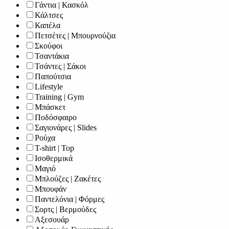
Γάντια | Κασκόλ
Κάλτσες
Καπέλα
Πετσέτες | Μπουρνούζια
Σκούφοι
Τσαντάκια
Τσάντες | Σάκοι
Παπούτσια
Lifestyle
Training | Gym
Μπάσκετ
Ποδόσφαιρο
Σαγιονάρες | Slides
Ρούχα
T-shirt | Top
Ισοθερμικά
Μαγιό
Μπλούζες | Ζακέτες
Μπουφάν
Παντελόνια | Φόρμες
Σορτς | Βερμούδες
Αξεσουάρ