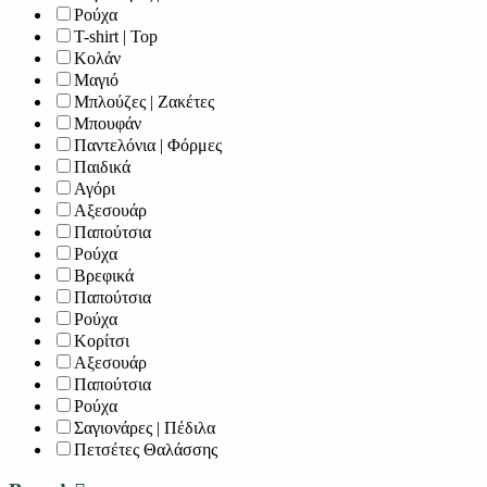
Ρούχα
T-shirt | Top
Κολάν
Μαγιό
Μπλούζες | Ζακέτες
Μπουφάν
Παντελόνια | Φόρμες
Παιδικά
Αγόρι
Αξεσουάρ
Παπούτσια
Ρούχα
Βρεφικά
Παπούτσια
Ρούχα
Κορίτσι
Αξεσουάρ
Παπούτσια
Ρούχα
Σαγιονάρες | Πέδιλα
Πετσέτες Θαλάσσης