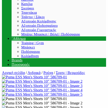
Καπέλα
Σκούφοι
Τσαντάκια
Τσάντες | Σάκοι
Αξεσουάρ Κολύμβησης
Αξεσουάρ Ποδοσφαίρου
Αξεσουάρ Γυμναστικής
Μπάλες Μπασκετ | Βόλεϊ | Ποδόσφαιρο
‘Αθλημα
Training | Gym
Μπάσκετ
Ποδόσφαιρο
Κολύμβηση
Brands
Προσφορές
Αρχική σελίδα
/
Ανδρικά
/
Ρούχα
/
Σορτς | Βερμούδες