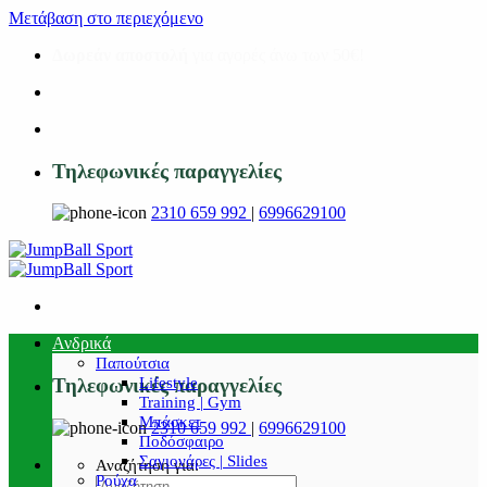
Μετάβαση στο περιεχόμενο
Δωρεάν αποστολή
για αγορές άνω των 50€!
Τηλεφωνικές παραγγελίες
2310 659 992
|
6996629100
Ανδρικά
Παπούτσια
Lifestyle
Τηλεφωνικές παραγγελίες
Training | Gym
Μπάσκετ
2310 659 992
|
6996629100
Ποδόσφαιρο
Σαγιονάρες | Slides
Αναζήτηση για:
Ρούχα