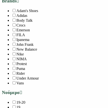
Brands
Adam's Shoes
Adidas
Body Talk
Crocs
Emerson
FILA
Ipanema
John Frank
New Balance
Nike
NIMA
Protest
Puma
Rider
Under Armour
Vans
Νούμερο
19-20
19