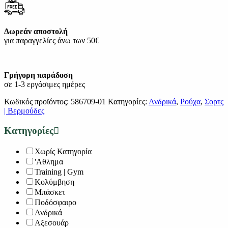
Δωρεάν αποστολή
για παραγγελίες άνω των 50€
Γρήγορη παράδοση
σε 1-3 εργάσιμες ημέρες
Κωδικός προϊόντος:
586709-01
Κατηγορίες:
Ανδρικά
,
Ρούχα
,
Σορτς
| Βερμούδες
Κατηγορίες
Χωρίς Κατηγορία
'Αθλημα
Training | Gym
Κολύμβηση
Μπάσκετ
Ποδόσφαιρο
Ανδρικά
Αξεσουάρ