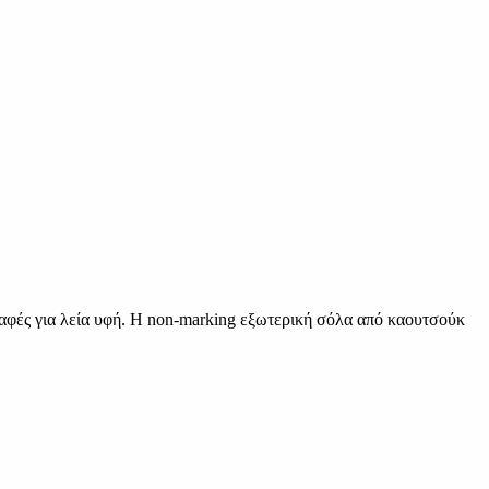
ραφές για λεία υφή. Η non-marking εξωτερική σόλα από καουτσούκ