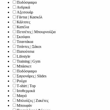
Ποδόσφαιρο
Ανδρικά
Αξεσουάρ
Γάντια | Κασκόλ
Κάλτσες
Καπέλα
Πετσέτες | Μπουρνούζια
Σκούφοι
Τσαντάκια
Τσάντες | Σάκοι
Παπούτσια
Lifestyle
Training | Gym
Μπάσκετ
Ποδόσφαιρο
Σαγιονάρες | Slides
Ρούχα
T-shirt | Top
Ισοθερμικά
Μαγιό
Μπλούζες | Ζακέτες
Μπουφάν