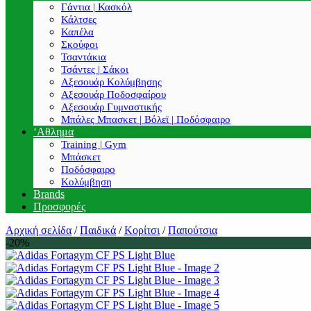
Γάντια | Κασκόλ
Κάλτσες
Καπέλα
Σκούφοι
Τσαντάκια
Τσάντες | Σάκοι
Αξεσουάρ Κολύμβησης
Αξεσουάρ Ποδοσφαίρου
Αξεσουάρ Γυμναστικής
Μπάλες Μπασκετ | Βόλεϊ | Ποδόσφαιρο
‘Αθλημα
Training | Gym
Μπάσκετ
Ποδόσφαιρο
Κολύμβηση
Brands
Προσφορές
Αρχική σελίδα
/
Παιδικά
/
Κορίτσι
/
Παπούτσια
-20%