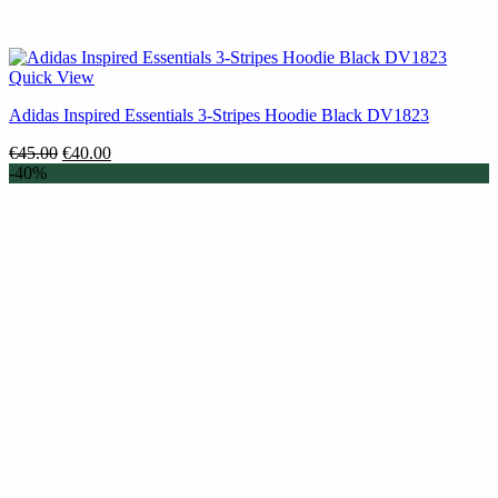
Quick View
Adidas Inspired Essentials 3-Stripes Hoodie Black DV1823
Original
Η
€
45.00
€
40.00
price
τρέχουσα
-40%
was:
τιμή
€45.00.
είναι:
€40.00.