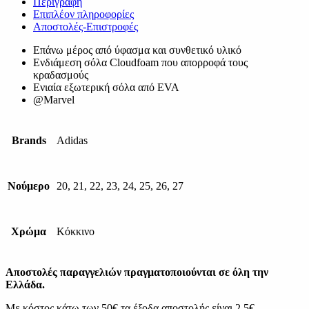
Περιγραφή
Επιπλέον πληροφορίες
Αποστολές-Επιστροφές
Επάνω μέρος από ύφασμα και συνθετικό υλικό
Ενδιάμεση σόλα Cloudfoam που απορροφά τους
κραδασμούς
Ενιαία εξωτερική σόλα από EVA
@Marvel
Brands
Adidas
Νούμερο
20, 21, 22, 23, 24, 25, 26, 27
Χρώμα
Κόκκινο
Αποστολές παραγγελιών πραγματοποιούνται σε όλη την
Ελλάδα.
Με κόστος κάτω των 50€ τα έξοδα αποστολής είναι 2.5€.