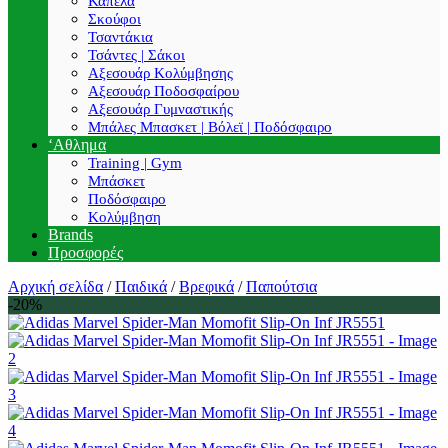
Καπέλα
Σκούφοι
Τσαντάκια
Τσάντες | Σάκοι
Αξεσουάρ Κολύμβησης
Αξεσουάρ Ποδοσφαίρου
Αξεσουάρ Γυμναστικής
Μπάλες Μπασκετ | Βόλεϊ | Ποδόσφαιρο
‘Αθλημα
Training | Gym
Μπάσκετ
Ποδόσφαιρο
Κολύμβηση
Brands
Προσφορές
Αρχική σελίδα
/
Παιδικά
/
Βρεφικά
/
Παπούτσια
-20%