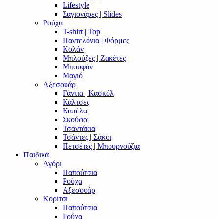
Lifestyle
Σαγιονάρες | Slides
Ρούχα
T-shirt | Top
Παντελόνια | Φόρμες
Κολάν
Μπλούζες | Ζακέτες
Μπουφάν
Μαγιό
Αξεσουάρ
Γάντια | Κασκόλ
Κάλτσες
Καπέλα
Σκούφοι
Τσαντάκια
Τσάντες | Σάκοι
Πετσέτες | Μπουρνούζια
Παιδικά
Αγόρι
Παπούτσια
Ρούχα
Αξεσουάρ
Κορίτσι
Παπούτσια
Ρούχα