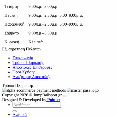
Τετάρτη
9:00π.μ.–3:00μ.μ.
Πέμπτη
9:00π.μ.–2:30μ.μ. 5:00–9:00μ.μ.
Παρασκευή
9:00π.μ.–2:30μ.μ. 5:00–9:00μ.μ.
Σάββατο
9:00π.μ.–3:30μ.μ.
Κυριακή
Κλειστά
Εξυπηρέτηση Πελατών
Επικοινωνία
Τρόποι Πληρωμής
Αποστολές-Επιστροφές
Όροι Χρήσης
Αναζήτηση Αποστολής
Τρόποι Πληρωμής
Copyright 2026 © JumpBallsport.gr
Designed & Developed by
Pointer
Αναζήτηση
για:
Ανδρικά