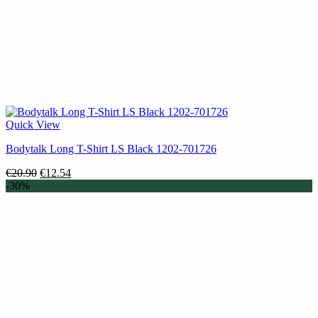
Quick View
Bodytalk Long T-Shirt LS Black 1202-701726
Original
Η
€
20.90
€
12.54
price
τρέχουσα
-30%
was:
τιμή
€20.90.
είναι:
€12.54.