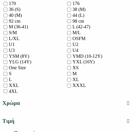
170
176
36 (S)
38 (M)
40 (M)
44 (L)
92 cm
98 cm
M (36-41)
L (42-47)
S/M
M/L
L/XL
OSFM
U1
U2
U3
U4
YSM (8Y)
YMD (10-12Y)
YLG (14Y)
YXL (16Y)
One Size
XS
S
M
L
XL
XXL
XXXL
4XL
Χρώμα
Τιμή