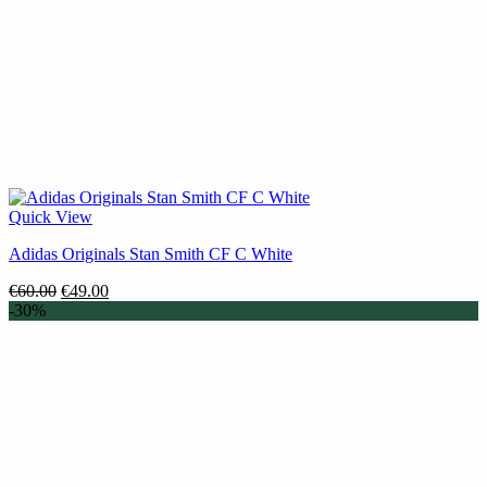
Quick View
Adidas Originals Stan Smith CF C White
Original
Η
€
60.00
€
49.00
price
τρέχουσα
-30%
was:
τιμή
€60.00.
είναι:
€49.00.