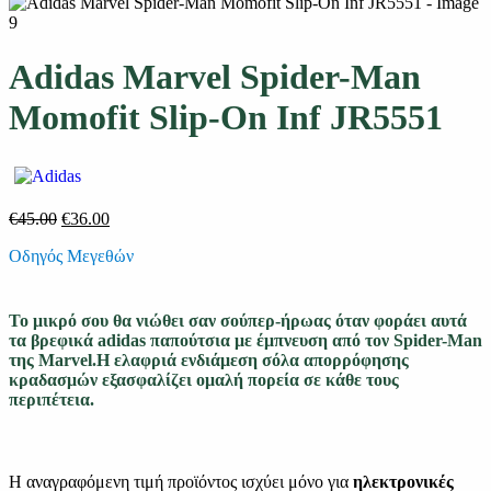
Adidas Marvel Spider-Man
Momofit Slip-On Inf JR5551
Original
Η
€
45.00
€
36.00
price
τρέχουσα
Οδηγός Μεγεθών
was:
τιμή
€45.00.
είναι:
€36.00.
Το μικρό σου θα νιώθει σαν σούπερ-ήρωας όταν φοράει αυτά
τα βρεφικά
adidas
παπούτσια με έμπνευση από τον Spider-Man
της Marvel.Η ελαφριά ενδιάμεση σόλα απορρόφησης
κραδασμών εξασφαλίζει ομαλή πορεία σε κάθε τους
περιπέτεια.
Η αναγραφόμενη τιμή προϊόντος ισχύει μόνο για
ηλεκτρονικές