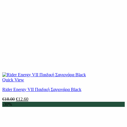
Quick View
Rider Energy VII Παιδική Σαγιονάρα Black
Original
Η
€
18.00
€
12.60
price
τρέχουσα
-30%
was:
τιμή
€18.00.
είναι:
€12.60.