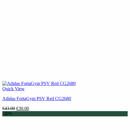
Quick View
Adidas FortaGym PSV Red CG2680
Original
Η
€
43.00
€
30.00
price
τρέχουσα
-30%
was:
τιμή
€43.00.
είναι:
€30.00.