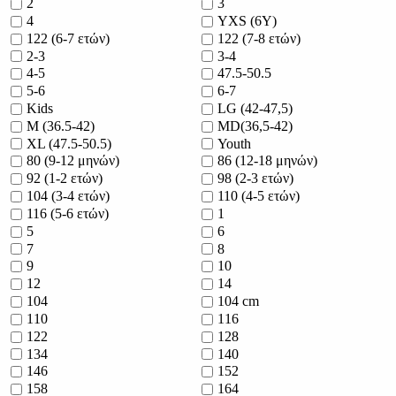
2
3
4
YXS (6Y)
122 (6-7 ετών)
122 (7-8 ετών)
2-3
3-4
4-5
47.5-50.5
5-6
6-7
Kids
LG (42-47,5)
M (36.5-42)
MD(36,5-42)
XL (47.5-50.5)
Youth
80 (9-12 μηνών)
86 (12-18 μηνών)
92 (1-2 ετών)
98 (2-3 ετών)
104 (3-4 ετών)
110 (4-5 ετών)
116 (5-6 ετών)
1
5
6
7
8
9
10
12
14
104
104 cm
110
116
122
128
134
140
146
152
158
164