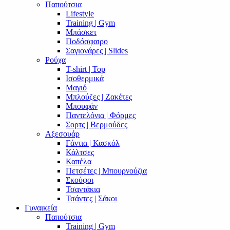
Παπούτσια
Lifestyle
Training | Gym
Μπάσκετ
Ποδόσφαιρο
Σαγιονάρες | Slides
Ρούχα
T-shirt | Top
Ισοθερμικά
Μαγιό
Μπλούζες | Ζακέτες
Μπουφάν
Παντελόνια | Φόρμες
Σορτς | Βερμούδες
Αξεσουάρ
Γάντια | Κασκόλ
Κάλτσες
Καπέλα
Πετσέτες | Μπουρνούζια
Σκούφοι
Τσαντάκια
Τσάντες | Σάκοι
Γυναικεία
Παπούτσια
Training | Gym