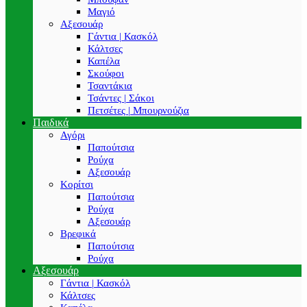
Μαγιό
Αξεσουάρ
Γάντια | Κασκόλ
Κάλτσες
Καπέλα
Σκούφοι
Τσαντάκια
Τσάντες | Σάκοι
Πετσέτες | Μπουρνούζια
Παιδικά
Αγόρι
Παπούτσια
Ρούχα
Αξεσουάρ
Κορίτσι
Παπούτσια
Ρούχα
Αξεσουάρ
Βρεφικά
Παπούτσια
Ρούχα
Αξεσουάρ
Γάντια | Κασκόλ
Κάλτσες