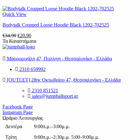
Quick View
Bodytalk Cropped Loose Hoodie Black 1202-702525
Original
Η
€
34.90
€
20.90
price
τρέχουσα
Τα Καταστήματα
was:
τιμή
€34.90.
είναι:
€20.90.
Μαυρομιχάλη 47, Πολίχνη - Θεσσαλονίκη - Ελλάδα
2310 659992
[OUTLET] 28ης Οκτωβρίου 47, Θεσσαλονίκη - Ελλάδα
2310 851521
sales@jumpballsport.gr
Facebook Page
Instagram Page
Ωράριο Λειτουργίας
Δευτέρα
9:00π.μ.–3:00μ.μ.
Τρίτη
9:00π.μ.–2:30μ.μ. 5:00–9:00μ.μ.