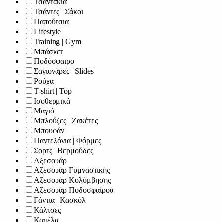
Τσαντάκια
Τσάντες | Σάκοι
Παπούτσια
Lifestyle
Training | Gym
Μπάσκετ
Ποδόσφαιρο
Σαγιονάρες | Slides
Ρούχα
T-shirt | Top
Ισοθερμικά
Μαγιό
Μπλούζες | Ζακέτες
Μπουφάν
Παντελόνια | Φόρμες
Σορτς | Βερμούδες
Αξεσουάρ
Αξεσουάρ Γυμναστικής
Αξεσουάρ Κολύμβησης
Αξεσουάρ Ποδοσφαίρου
Γάντια | Κασκόλ
Κάλτσες
Καπέλα