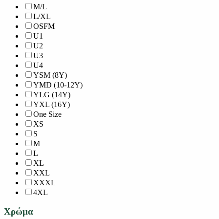
M/L
L/XL
OSFM
U1
U2
U3
U4
YSM (8Y)
YMD (10-12Y)
YLG (14Y)
YXL (16Y)
One Size
XS
S
M
L
XL
XXL
XXXL
4XL
Χρώμα