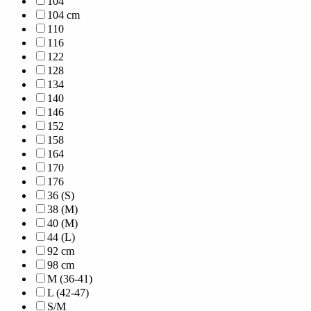
104
104 cm
110
116
122
128
134
140
146
152
158
164
170
176
36 (S)
38 (M)
40 (M)
44 (L)
92 cm
98 cm
M (36-41)
L (42-47)
S/M