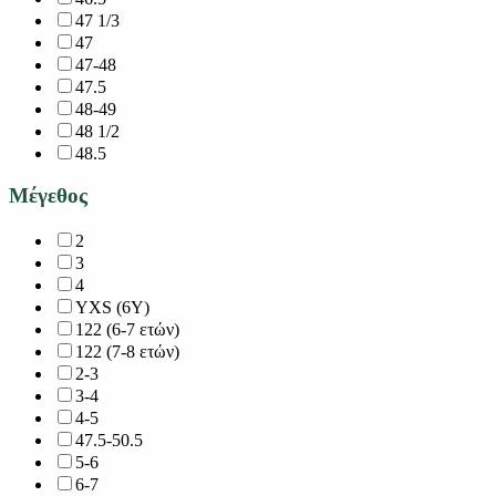
47 1/3
47
47-48
47.5
48-49
48 1/2
48.5
Μέγεθος
2
3
4
YXS (6Y)
122 (6-7 ετών)
122 (7-8 ετών)
2-3
3-4
4-5
47.5-50.5
5-6
6-7