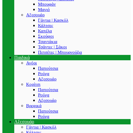
Μπουφάν
Μαγιό
Αξεσουάρ
Γάντια | Κασκόλ
Κάλτσες
Καπέλα
Σκούφοι
Τσαντάκια
Τσάντες | Σάκοι
Πετσέτες | Μπουρνούζια
Παιδικά
Αγόρι
Παπούτσια
Ρούχα
Αξεσουάρ
Κορίτσι
Παπούτσια
Ρούχα
Αξεσουάρ
Βρεφικά
Παπούτσια
Ρούχα
Αξεσουάρ
Γάντια | Κασκόλ
Κάλτσες