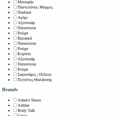
Μπουφάν
Παντελόνια | Φόρμες
Παιδικά
Αγόρι
Αξεσουάρ
Παπούτσια
Ρούχα
Βρεφικά
Παπούτσια
Ρούχα
Κορίτσι
Αξεσουάρ
Παπούτσια
Ρούχα
Σαγιονάρες | Πέδιλα
Πετσέτες Θαλάσσης
Brands
Adam's Shoes
Adidas
Body Talk
Crocs