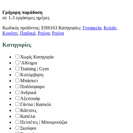
Γρήγορη παράδοση
σε 1-3 εργάσιμες ημέρες
Κωδικός προϊόντος:
EH6163
Κατηγορίες:
Γυναικεία
,
Κολάν
,
Κορίτσι
,
Παιδικά
,
Ρούχα
,
Ρούχα
Κατηγορίες
Χωρίς Κατηγορία
'Αθλημα
Training | Gym
Κολύμβηση
Μπάσκετ
Ποδόσφαιρο
Ανδρικά
Αξεσουάρ
Γάντια | Κασκόλ
Κάλτσες
Καπέλα
Πετσέτες | Μπουρνούζια
Σκούφοι