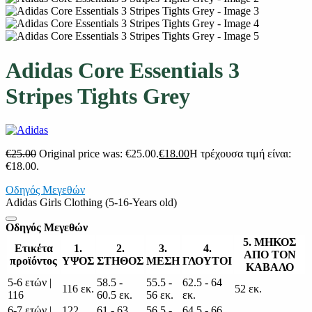
Adidas Core Essentials 3
Stripes Tights Grey
€
25.00
Original price was: €25.00.
€
18.00
Η τρέχουσα τιμή είναι:
€18.00.
Οδηγός Μεγεθών
Adidas Girls Clothing (5-16-Years old)
Οδηγός Μεγεθών
5. ΜΗΚΟΣ
Ετικέτα
1.
2.
3.
4.
ΑΠΟ ΤΟΝ
προϊόντος
ΥΨΟΣ
ΣΤΗΘΟΣ
ΜΕΣΗ
ΓΛΟΥΤΟΙ
ΚΑΒΑΛΟ
5-6 ετών |
58.5 -
55.5 -
62.5 - 64
116 εκ.
52 εκ.
116
60.5 εκ.
56 εκ.
εκ.
6-7 ετών |
122
61 - 63
56.5 -
64.5 - 66