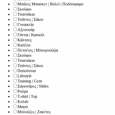
Μπάλες Μπασκετ | Βόλεϊ | Ποδόσφαιρο
Σκούφοι
Τσαντάκια
Τσάντες | Σάκοι
Γυναικεία
Αξεσουάρ
Γάντια | Κασκόλ
Κάλτσες
Καπέλα
Πετσέτες | Μπουρνούζια
Σκούφοι
Τσαντάκια
Τσάντες | Σάκοι
Παπούτσια
Lifestyle
Training | Gym
Σαγιονάρες | Slides
Ρούχα
T-shirt | Top
Κολάν
Μαγιό
Μπλούζες | Ζακέτες