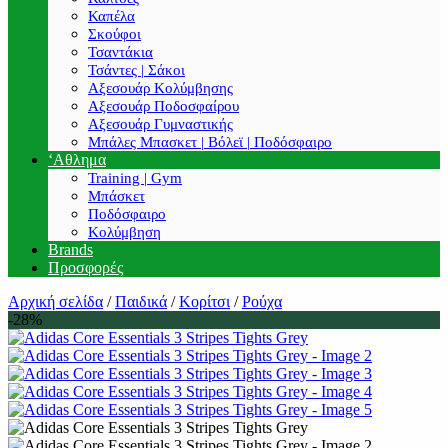
Καπέλα
Σκούφοι
Τσαντάκια
Τσάντες | Σάκοι
Αξεσουάρ Κολύμβησης
Αξεσουάρ Ποδοσφαίρου
Αξεσουάρ Γυμναστικής
Μπάλες Μπασκετ | Βόλεϊ | Ποδόσφαιρο
‘Αθλημα
Training | Gym
Μπάσκετ
Ποδόσφαιρο
Κολύμβηση
Brands
Προσφορές
Αρχική σελίδα
/
Παιδικά
/
Κορίτσι
/
Ρούχα
-28%