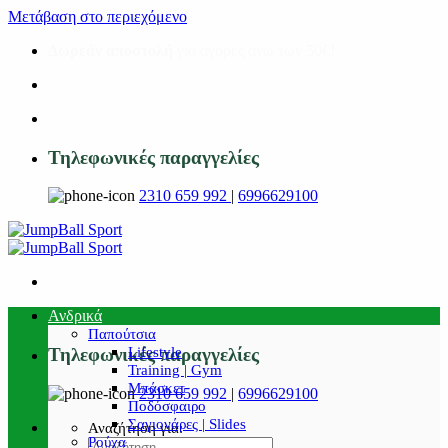
Μετάβαση στο περιεχόμενο
Δωρεάν αποστολή
για αγορές άνω των 50€!
Τηλεφωνικές παραγγελίες
2310 659 992
|
6996629100
Ανδρικά
Παπούτσια
Lifestyle
Τηλεφωνικές παραγγελίες
Training | Gym
Μπάσκετ
2310 659 992
|
6996629100
Ποδόσφαιρο
Σαγιονάρες | Slides
Αναζήτηση για:
Ρούχα