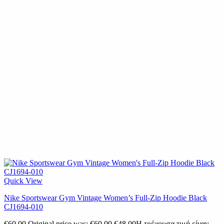
Quick View
Nike Sportswear Gym Vintage Women’s Full-Zip Hoodie Black
CJ1694-010
€
60.00
Original price was: €60.00.
€
48.00
Η τρέχουσα τιμή είναι: