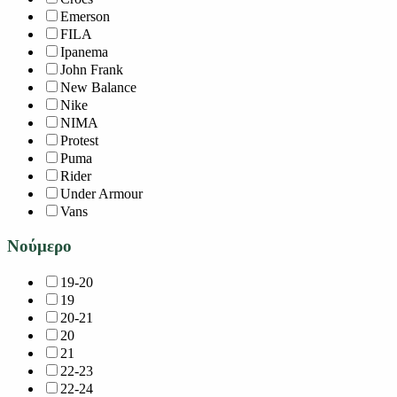
Emerson
FILA
Ipanema
John Frank
New Balance
Nike
NIMA
Protest
Puma
Rider
Under Armour
Vans
Νούμερο
19-20
19
20-21
20
21
22-23
22-24