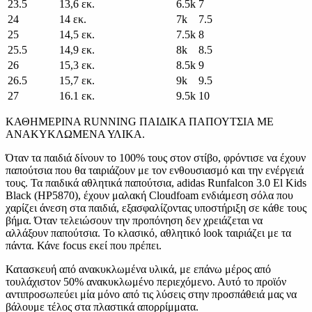
23.5
13,6 εκ.
6.5k
7
24
14 εκ.
7k
7.5
25
14,5 εκ.
7.5k
8
25.5
14,9 εκ.
8k
8.5
26
15,3 εκ.
8.5k
9
26.5
15,7 εκ.
9k
9.5
27
16.1 εκ.
9.5k
10
ΚΑΘΗΜΕΡΙΝΑ RUNNING ΠΑΙΔΙΚΑ ΠΑΠΟΥΤΣΙΑ ΜΕ
ΑΝΑΚΥΚΛΩΜΕΝΑ ΥΛΙΚΑ.
Όταν τα παιδιά δίνουν το 100% τους στον στίβο, φρόντισε να έχουν
παπούτσια που θα ταιριάζουν με τον ενθουσιασμό και την ενέργειά
τους. Τα παιδικά αθλητικά παπούτσια, adidas Runfalcon 3.0 El Kids
Black (HP5870), έχουν μαλακή Cloudfoam ενδιάμεση σόλα που
χαρίζει άνεση στα παιδιά, εξασφαλίζοντας υποστήριξη σε κάθε τους
βήμα. Όταν τελειώσουν την προπόνηση δεν χρειάζεται να
αλλάξουν παπούτσια. Το κλασικό, αθλητικό look ταιριάζει με τα
πάντα. Κάνε focus εκεί που πρέπει.
Κατασκευή από ανακυκλωμένα υλικά, με επάνω μέρος από
τουλάχιστον 50% ανακυκλωμένο περιεχόμενο. Αυτό το προϊόν
αντιπροσωπεύει μία μόνο από τις λύσεις στην προσπάθειά μας να
βάλουμε τέλος στα πλαστικά απορρίμματα.