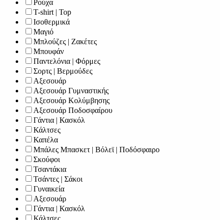
Ρούχα
T-shirt | Top
Ισοθερμικά
Μαγιό
Μπλούζες | Ζακέτες
Μπουφάν
Παντελόνια | Φόρμες
Σορτς | Βερμούδες
Αξεσουάρ
Αξεσουάρ Γυμναστικής
Αξεσουάρ Κολύμβησης
Αξεσουάρ Ποδοσφαίρου
Γάντια | Κασκόλ
Κάλτσες
Καπέλα
Μπάλες Μπασκετ | Βόλεϊ | Ποδόσφαιρο
Σκούφοι
Τσαντάκια
Τσάντες | Σάκοι
Γυναικεία
Αξεσουάρ
Γάντια | Κασκόλ
Κάλτσες