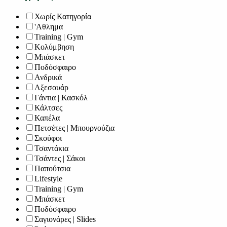
Χωρίς Κατηγορία
'Αθλημα
Training | Gym
Κολύμβηση
Μπάσκετ
Ποδόσφαιρο
Ανδρικά
Αξεσουάρ
Γάντια | Κασκόλ
Κάλτσες
Καπέλα
Πετσέτες | Μπουρνούζια
Σκούφοι
Τσαντάκια
Τσάντες | Σάκοι
Παπούτσια
Lifestyle
Training | Gym
Μπάσκετ
Ποδόσφαιρο
Σαγιονάρες | Slides