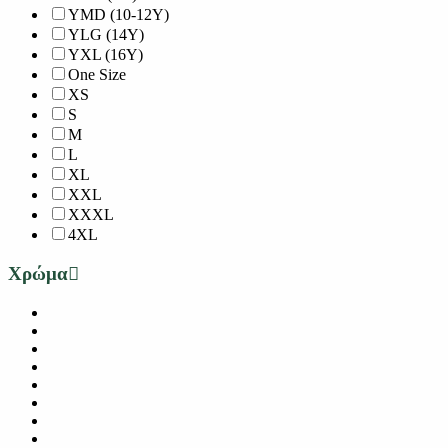
YMD (10-12Y)
YLG (14Y)
YXL (16Y)
One Size
XS
S
M
L
XL
XXL
XXXL
4XL
Χρώμα