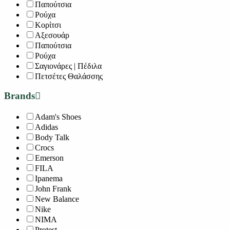
Παπούτσια
Ρούχα
Κορίτσι
Αξεσουάρ
Παπούτσια
Ρούχα
Σαγιονάρες | Πέδιλα
Πετσέτες Θαλάσσης
Brands
Adam's Shoes
Adidas
Body Talk
Crocs
Emerson
FILA
Ipanema
John Frank
New Balance
Nike
NIMA
Protest