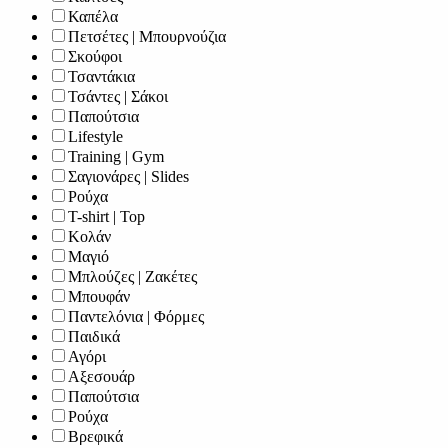
Καπέλα
Πετσέτες | Μπουρνούζια
Σκούφοι
Τσαντάκια
Τσάντες | Σάκοι
Παπούτσια
Lifestyle
Training | Gym
Σαγιονάρες | Slides
Ρούχα
T-shirt | Top
Κολάν
Μαγιό
Μπλούζες | Ζακέτες
Μπουφάν
Παντελόνια | Φόρμες
Παιδικά
Αγόρι
Αξεσουάρ
Παπούτσια
Ρούχα
Βρεφικά