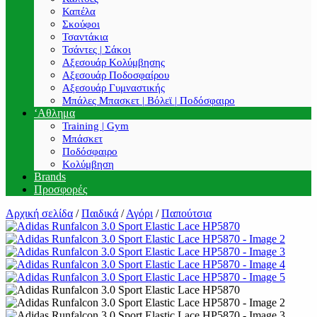
Καπέλα
Σκούφοι
Τσαντάκια
Τσάντες | Σάκοι
Αξεσουάρ Κολύμβησης
Αξεσουάρ Ποδοσφαίρου
Αξεσουάρ Γυμναστικής
Μπάλες Μπασκετ | Βόλεϊ | Ποδόσφαιρο
‘Αθλημα
Training | Gym
Μπάσκετ
Ποδόσφαιρο
Κολύμβηση
Brands
Προσφορές
Αρχική σελίδα
/
Παιδικά
/
Αγόρι
/
Παπούτσια