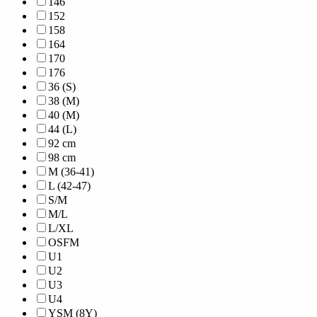
146
152
158
164
170
176
36 (S)
38 (M)
40 (M)
44 (L)
92 cm
98 cm
M (36-41)
L (42-47)
S/M
M/L
L/XL
OSFM
U1
U2
U3
U4
YSM (8Y)