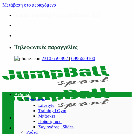
Μετάβαση στο περιεχόμενο
Δωρεάν αποστολή
για αγορές άνω των 50€!
Τηλεφωνικές παραγγελίες
2310 659 992
|
6996629100
Ανδρικά
Παπούτσια
Lifestyle
Training | Gym
Μπάσκετ
Ποδόσφαιρο
Σαγιονάρες | Slides
Ρούχα