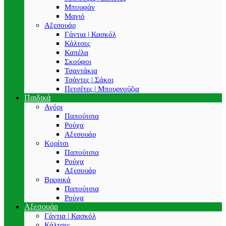
Μπουφάν
Μαγιό
Αξεσουάρ
Γάντια | Κασκόλ
Κάλτσες
Καπέλα
Σκούφοι
Τσαντάκια
Τσάντες | Σάκοι
Πετσέτες | Μπουρνούζια
Παιδικά
Αγόρι
Παπούτσια
Ρούχα
Αξεσουάρ
Κορίτσι
Παπούτσια
Ρούχα
Αξεσουάρ
Βρεφικά
Παπούτσια
Ρούχα
Αξεσουάρ
Γάντια | Κασκόλ
Κάλτσες