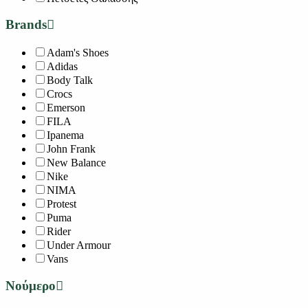
Brands
Adam's Shoes
Adidas
Body Talk
Crocs
Emerson
FILA
Ipanema
John Frank
New Balance
Nike
NIMA
Protest
Puma
Rider
Under Armour
Vans
Νούμερο