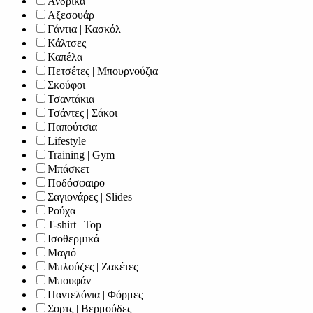
Ανδρικά
Αξεσουάρ
Γάντια | Κασκόλ
Κάλτσες
Καπέλα
Πετσέτες | Μπουρνούζια
Σκούφοι
Τσαντάκια
Τσάντες | Σάκοι
Παπούτσια
Lifestyle
Training | Gym
Μπάσκετ
Ποδόσφαιρο
Σαγιονάρες | Slides
Ρούχα
T-shirt | Top
Ισοθερμικά
Μαγιό
Μπλούζες | Ζακέτες
Μπουφάν
Παντελόνια | Φόρμες
Σορτς | Βερμούδες