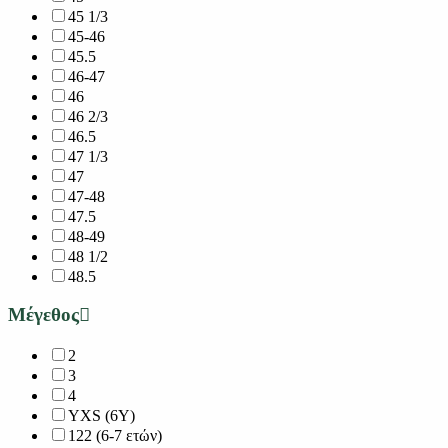
45 1/3
45-46
45.5
46-47
46
46 2/3
46.5
47 1/3
47
47-48
47.5
48-49
48 1/2
48.5
Μέγεθος
2
3
4
YXS (6Y)
122 (6-7 ετών)