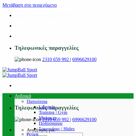
Μετάβαση στο περιεχόμενο
Δωρεάν αποστολή
για αγορές άνω των 50€!
Τηλεφωνικές παραγγελίες
2310 659 992
|
6996629100
Ανδρικά
Παπούτσια
Lifestyle
Τηλεφωνικές παραγγελίες
Training | Gym
Μπάσκετ
2310 659 992
|
6996629100
Ποδόσφαιρο
Σαγιονάρες | Slides
Αναζήτηση για:
Ρούχα