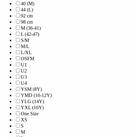
40 (M)
44 (L)
92 cm
98 cm
M (36-41)
L (42-47)
S/M
M/L
L/XL
OSFM
U1
U2
U3
U4
YSM (8Y)
YMD (10-12Y)
YLG (14Y)
YXL (16Y)
One Size
XS
S
M