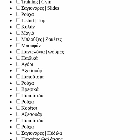
Training | Gym
Σαγιονάρες | Slides
Ρούχα
T-shirt | Top
Κολάν
Μαγιό
Μπλούζες | Ζακέτες
Μπουφάν
Παντελόνια | Φόρμες
Παιδικά
Αγόρι
Αξεσουάρ
Παπούτσια
Ρούχα
Βρεφικά
Παπούτσια
Ρούχα
Κορίτσι
Αξεσουάρ
Παπούτσια
Ρούχα
Σαγιονάρες | Πέδιλα
Πετσέτες Θαλάσσης