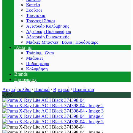
Καπέλα
Σκούφοι
Τσαντάκια
Τσάντες | Σάκοι
Αξεσουάρ Κολύμβησης
Αξεσουάρ Ποδοσφαίρου
Αξεσουάρ Γυμναστικής
Μπάλες Μπασκετ | Βόλεϊ | Ποδόσφαιρο
‘Αθλημα
Training | Gym
Μπάσκετ
Ποδόσφαιρο
Κολύμβηση
Brands
Προσφορές
Αρχική σελίδα
/
Παιδικά
/
Βρεφικά
/
Παπούτσια
-16%