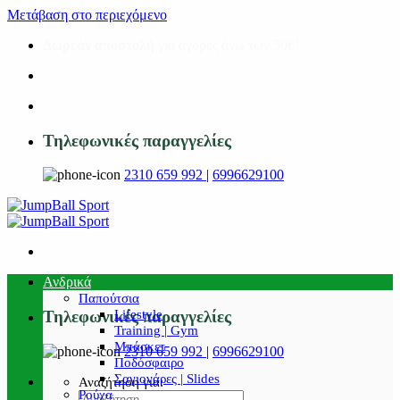
Μετάβαση στο περιεχόμενο
Δωρεάν αποστολή
για αγορές άνω των 50€!
Τηλεφωνικές παραγγελίες
2310 659 992
|
6996629100
Ανδρικά
Παπούτσια
Lifestyle
Τηλεφωνικές παραγγελίες
Training | Gym
Μπάσκετ
2310 659 992
|
6996629100
Ποδόσφαιρο
Σαγιονάρες | Slides
Αναζήτηση για:
Ρούχα