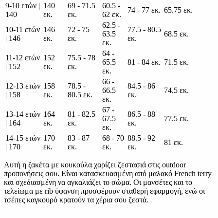
9-10 ετών |
140
69 - 71.5
60.5 -
74 - 77 εκ.
65.75 εκ.
140
εκ.
εκ.
62 εκ.
62.5 -
10-11 ετών
146
72 - 75
77.5 - 80.5
63.5
68.5 εκ.
| 146
εκ.
εκ.
εκ.
εκ.
64 -
11-12 ετών
152
75.5 - 78
65.5
81 - 84 εκ.
71.5 εκ.
| 152
εκ.
εκ.
εκ.
66 -
12-13 ετών
158
78.5 -
84.5 - 86
66.5
74.5 εκ.
| 158
εκ.
80.5 εκ.
εκ.
εκ.
67 -
13-14 ετών
164
81 - 82.5
86.5 - 88
67.5
77.5 εκ.
| 164
εκ.
εκ.
εκ.
εκ.
14-15 ετών
170
83 - 87
68 - 70
88.5 - 92
81 εκ.
| 170
εκ.
εκ.
εκ.
εκ.
Αυτή η ζακέτα με κουκούλα χαρίζει ζεστασιά στις outdoor
προπονήσεις σου. Είναι κατασκευασμένη από μαλακό French terry
και σχεδιασμένη να αγκαλιάζει το σώμα. Οι μανσέτες και το
τελείωμα με rib ύφανση προσφέρουν σταθερή εφαρμογή, ενώ οι
τσέπες καγκουρό κρατούν τα χέρια σου ζεστά.