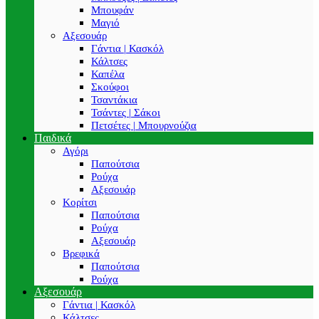
Μπουφάν
Μαγιό
Αξεσουάρ
Γάντια | Κασκόλ
Κάλτσες
Καπέλα
Σκούφοι
Τσαντάκια
Τσάντες | Σάκοι
Πετσέτες | Μπουρνούζια
Παιδικά
Αγόρι
Παπούτσια
Ρούχα
Αξεσουάρ
Κορίτσι
Παπούτσια
Ρούχα
Αξεσουάρ
Βρεφικά
Παπούτσια
Ρούχα
Αξεσουάρ
Γάντια | Κασκόλ
Κάλτσες