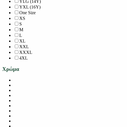
YLG (14Y)
YXL (16Y)
One Size
XS
S
M
L
XL
XXL
XXXL
4XL
Χρώμα