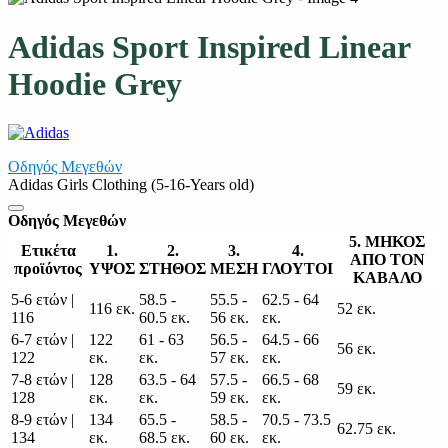
Adidas Sport Inspired Linear
Hoodie Grey
Οδηγός Μεγεθών
Adidas Girls Clothing (5-16-Years old)
Οδηγός Μεγεθών
5. ΜΗΚΟΣ
Ετικέτα
1.
2.
3.
4.
ΑΠΟ ΤΟΝ
προϊόντος
ΥΨΟΣ
ΣΤΗΘΟΣ
ΜΕΣΗ
ΓΛΟΥΤΟΙ
ΚΑΒΑΛΟ
5-6 ετών |
58.5 -
55.5 -
62.5 - 64
116 εκ.
52 εκ.
116
60.5 εκ.
56 εκ.
εκ.
6-7 ετών |
122
61 - 63
56.5 -
64.5 - 66
56 εκ.
122
εκ.
εκ.
57 εκ.
εκ.
7-8 ετών |
128
63.5 - 64
57.5 -
66.5 - 68
59 εκ.
128
εκ.
εκ.
59 εκ.
εκ.
8-9 ετών |
134
65.5 -
58.5 -
70.5 - 73.5
62.75 εκ.
134
εκ.
68.5 εκ.
60 εκ.
εκ.