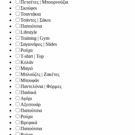
Πετσέτες | Μπουρνούζια
Σκούφοι
Τσαντάκια
Τσάντες | Σάκοι
Παπούτσια
Lifestyle
Training | Gym
Σαγιονάρες | Slides
Ρούχα
T-shirt | Top
Κολάν
Μαγιό
Μπλούζες | Ζακέτες
Μπουφάν
Παντελόνια | Φόρμες
Παιδικά
Αγόρι
Αξεσουάρ
Παπούτσια
Ρούχα
Βρεφικά
Παπούτσια
Ρούχα