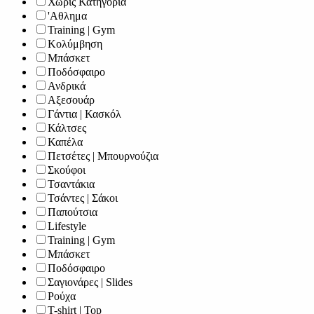
Χωρίς Κατηγορία
'Αθλημα
Training | Gym
Κολύμβηση
Μπάσκετ
Ποδόσφαιρο
Ανδρικά
Αξεσουάρ
Γάντια | Κασκόλ
Κάλτσες
Καπέλα
Πετσέτες | Μπουρνούζια
Σκούφοι
Τσαντάκια
Τσάντες | Σάκοι
Παπούτσια
Lifestyle
Training | Gym
Μπάσκετ
Ποδόσφαιρο
Σαγιονάρες | Slides
Ρούχα
T-shirt | Top