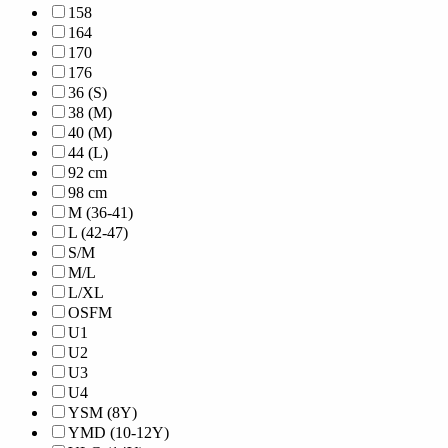
158
164
170
176
36 (S)
38 (M)
40 (M)
44 (L)
92 cm
98 cm
M (36-41)
L (42-47)
S/M
M/L
L/XL
OSFM
U1
U2
U3
U4
YSM (8Y)
YMD (10-12Y)