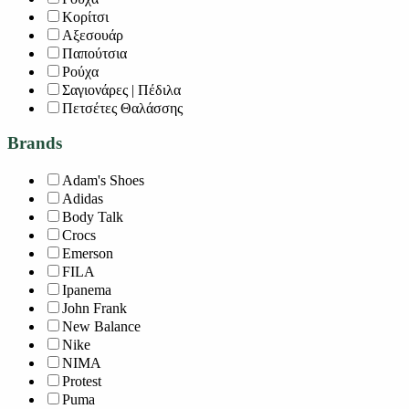
Κορίτσι
Αξεσουάρ
Παπούτσια
Ρούχα
Σαγιονάρες | Πέδιλα
Πετσέτες Θαλάσσης
Brands
Adam's Shoes
Adidas
Body Talk
Crocs
Emerson
FILA
Ipanema
John Frank
New Balance
Nike
NIMA
Protest
Puma