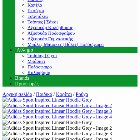
Καπέλα
Σκούφοι
Τσαντάκια
Τσάντες | Σάκοι
Αξεσουάρ Κολύμβησης
Αξεσουάρ Ποδοσφαίρου
Αξεσουάρ Γυμναστικής
Μπάλες Μπασκετ | Βόλεϊ | Ποδόσφαιρο
‘Αθλημα
Training | Gym
Μπάσκετ
Ποδόσφαιρο
Κολύμβηση
Brands
Προσφορές
Αρχική σελίδα
/
Παιδικά
/
Κορίτσι
/
Ρούχα