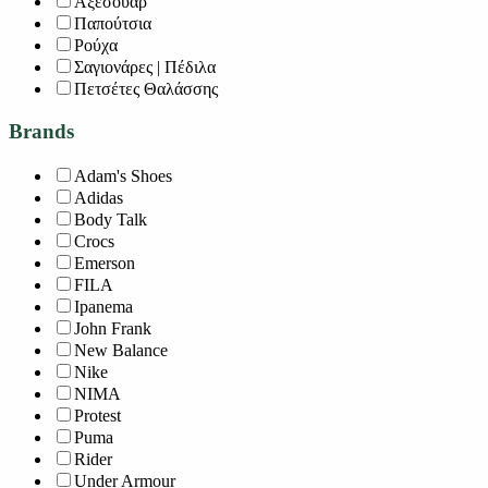
Αξεσουάρ
Παπούτσια
Ρούχα
Σαγιονάρες | Πέδιλα
Πετσέτες Θαλάσσης
Brands
Adam's Shoes
Adidas
Body Talk
Crocs
Emerson
FILA
Ipanema
John Frank
New Balance
Nike
NIMA
Protest
Puma
Rider
Under Armour