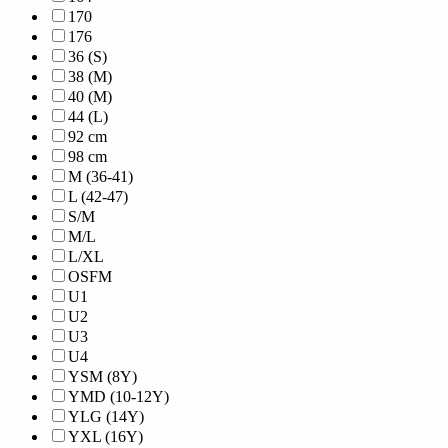
170
176
36 (S)
38 (M)
40 (M)
44 (L)
92 cm
98 cm
M (36-41)
L (42-47)
S/M
M/L
L/XL
OSFM
U1
U2
U3
U4
YSM (8Y)
YMD (10-12Y)
YLG (14Y)
YXL (16Y)