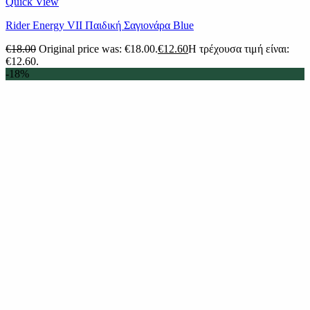
Quick View
Rider Energy VII Παιδική Σαγιονάρα Blue
€
18.00
Original price was: €18.00.
€
12.60
Η τρέχουσα τιμή είναι:
€12.60.
-18%