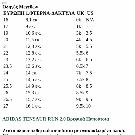
Οδηγός Μεγεθών
ΕΥΡΩΠΗ
1.ΦΤΕΡΝΑ-ΔΑΚΤΥΛΑ
UK
US
16
8,1 εκ.
0k
N/A
17
9 εκ.
1k
1
19
10,6 εκ.
3k
3.5
20
11,5 εκ.
4k
4.5
21
12,3 εκ.
5k
5.5
22
12,8 εκ.
5.5k
6
23
13,2 εκ.
6k
6.5
23.5
13,6 εκ.
6.5k
7
24
14 εκ.
7k
7.5
25
14,5 εκ.
7.5k
8
25.5
14,9 εκ.
8k
8.5
26
15,3 εκ.
8.5k
9
26.5
15,7 εκ.
9k
9.5
27
16.1 εκ.
9.5k
10
ADIDAS TENSAUR RUN 2.0 Βρεφικά Παπούτσια
Ζεστά υδροαπωθητικά παπούτσια με ανακυκλωμένα υλικά.