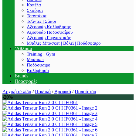
Καπέλα
Σκούφοι
Τσαντάκια
Τσάντες | Σάκοι
Αξεσουάρ Κολύμβησης
Αξεσουάρ Ποδοσφαίρου
Αξεσουάρ Γυμναστικής
Μπάλες Μπασκετ | Βόλεϊ | Ποδόσφαιρο
‘Αθλημα
Training | Gym
Μπάσκετ
Ποδόσφαιρο
Κολύμβηση
Brands
Προσφορές
Αρχική σελίδα
/
Παιδικά
/
Βρεφικά
/
Παπούτσια
-20%