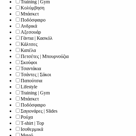
Training | Gym
Κολύμβηση
Μπάσκετ
Ποδόσφαιρο
Ανδρικά
Αξεσουάρ
Γάντια | Κασκόλ
Κάλτσες
Καπέλα
Πετσέτες | Μπουρνούζια
Σκούφοι
Τσαντάκια
Τσάντες | Σάκοι
Παπούτσια
Lifestyle
Training | Gym
Μπάσκετ
Ποδόσφαιρο
Σαγιονάρες | Slides
Ρούχα
T-shirt | Top
Ισοθερμικά
Μαγιό