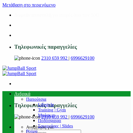
Μετάβαση στο περιεχόμενο
Δωρεάν αποστολή
για αγορές άνω των 50€!
Τηλεφωνικές παραγγελίες
2310 659 992
|
6996629100
Ανδρικά
Παπούτσια
Lifestyle
Τηλεφωνικές παραγγελίες
Training | Gym
Μπάσκετ
2310 659 992
|
6996629100
Ποδόσφαιρο
Σαγιονάρες | Slides
Αναζήτηση για:
Ρούχα