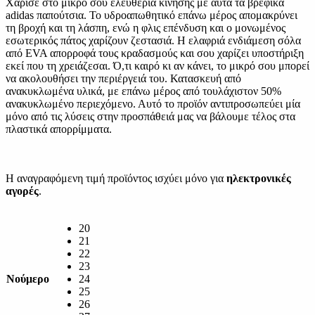
Χάρισε στο μικρό σου ελευθερία κίνησης με αυτά τα βρεφικά
adidas παπούτσια. Το υδροαπωθητικό επάνω μέρος απομακρύνει
τη βροχή και τη λάσπη, ενώ η φλις επένδυση και ο μονωμένος
εσωτερικός πάτος χαρίζουν ζεστασιά. Η ελαφριά ενδιάμεση σόλα
από EVA απορροφά τους κραδασμούς και σου χαρίζει υποστήριξη
εκεί που τη χρειάζεσαι. Ό,τι καιρό κι αν κάνει, το μικρό σου μπορεί
να ακολουθήσει την περιέργειά του. Κατασκευή από
ανακυκλωμένα υλικά, με επάνω μέρος από τουλάχιστον 50%
ανακυκλωμένο περιεχόμενο. Αυτό το προϊόν αντιπροσωπεύει μία
μόνο από τις λύσεις στην προσπάθειά μας να βάλουμε τέλος στα
πλαστικά απορρίμματα.
Η αναγραφόμενη τιμή προϊόντος ισχύει μόνο για
ηλεκτρονικές
αγορές
.
20
21
22
23
Νούμερο
24
25
26