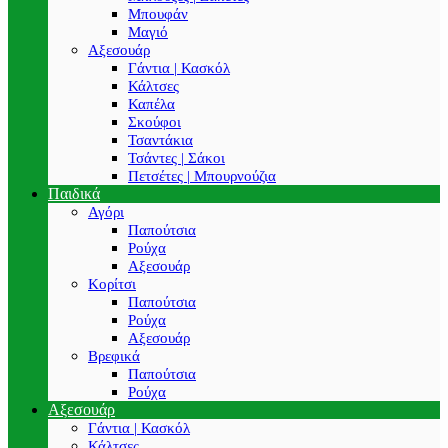
Μπουφάν
Μαγιό
Αξεσουάρ
Γάντια | Κασκόλ
Κάλτσες
Καπέλα
Σκούφοι
Τσαντάκια
Τσάντες | Σάκοι
Πετσέτες | Μπουρνούζια
Παιδικά
Αγόρι
Παπούτσια
Ρούχα
Αξεσουάρ
Κορίτσι
Παπούτσια
Ρούχα
Αξεσουάρ
Βρεφικά
Παπούτσια
Ρούχα
Αξεσουάρ
Γάντια | Κασκόλ
Κάλτσες