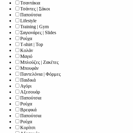
Τσαντάκια
Τσάντες | Σάκοι
Παπούτσια
Lifestyle
Training | Gym
Σαγιονάρες | Slides
Ρούχα
T-shirt | Top
Κολάν
Μαγιό
Μπλούζες | Ζακέτες
Μπουφάν
Παντελόνια | Φόρμες
Παιδικά
Αγόρι
Αξεσουάρ
Παπούτσια
Ρούχα
Βρεφικά
Παπούτσια
Ρούχα
Κορίτσι