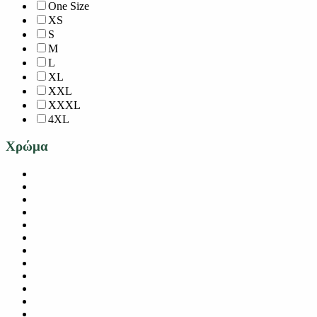
One Size
XS
S
M
L
XL
XXL
XXXL
4XL
Χρώμα