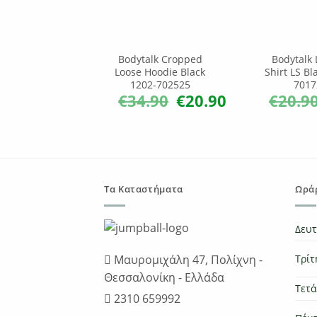
Bodytalk Cropped
Bodytalk 
Loose Hoodie Black
Shirt LS Bl
1202-702525
7017
€
34.90
€
20.90
€
20.9
Original
Η
price
τρέχουσα
was:
τιμή
€34.90.
είναι:
€20.90.
Τα Καταστήματα
Ωράρ
Δευ
Μαυρομιχάλη 47, Πολίχνη -
Τρίτ
Θεσσαλονίκη - Ελλάδα
Τετ
2310 659992