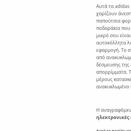
Αυτά τα adidas
χαρίζουν άνεση
παπούτσια φορι
ποδαράκια που 
μικρό σου είναι
αυτοκόλλητα λο
εφαρμογή. Το σ
από ανακυκλωμέ
δέσμευσης της 
απορρίμματα. 
μέρους κατασκε
ανακυκλωμένο 
Η αναγραφόμενη
ηλεκτρονικές 
Αυτό το προϊόν εί