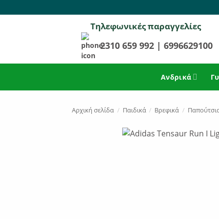
Μετάβαση
στο
Τηλεφωνικές παραγγελίες
περιεχόμενο
2310 659 992
|
6996629100
Ανδρικά
Γυ
Αρχική σελίδα
/
Παιδικά
/
Βρεφικά
/
Παπούτσι