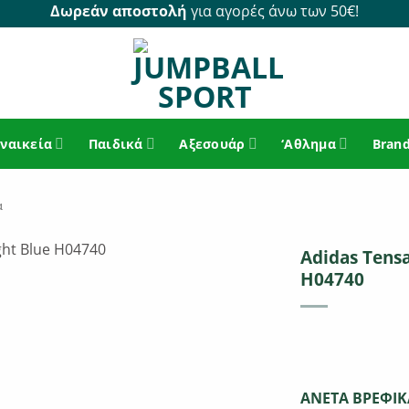
Δωρεάν αποστολή
για αγορές άνω των 50€!
ναικεία
Παιδικά
Αξεσουάρ
‘Αθλημα
Bran
α
Adidas Tensa
H04740
ΑΝΕΤΑ ΒΡΕΦΙΚ