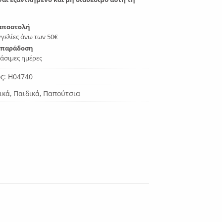
αποστολή
γελίες άνω των 50€
 παράδοση
γάσιμες ημέρες
ος:
H04740
ικά
,
Παιδικά
,
Παπούτσια