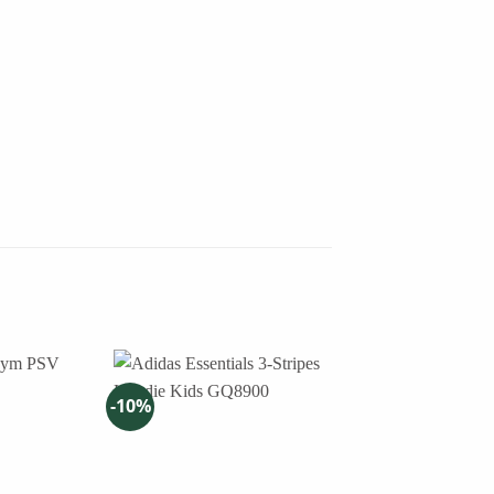
-10%
-30%