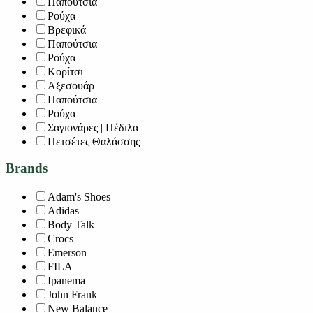
Παπούτσια
Ρούχα
Βρεφικά
Παπούτσια
Ρούχα
Κορίτσι
Αξεσουάρ
Παπούτσια
Ρούχα
Σαγιονάρες | Πέδιλα
Πετσέτες Θαλάσσης
Brands
Adam's Shoes
Adidas
Body Talk
Crocs
Emerson
FILA
Ipanema
John Frank
New Balance