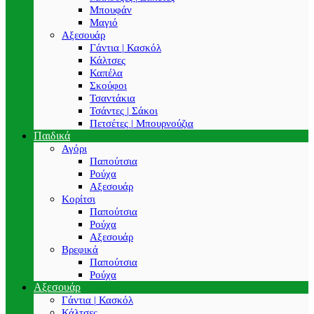
Μπουφάν
Μαγιό
Αξεσουάρ
Γάντια | Κασκόλ
Κάλτσες
Καπέλα
Σκούφοι
Τσαντάκια
Τσάντες | Σάκοι
Πετσέτες | Μπουρνούζια
Παιδικά
Αγόρι
Παπούτσια
Ρούχα
Αξεσουάρ
Κορίτσι
Παπούτσια
Ρούχα
Αξεσουάρ
Βρεφικά
Παπούτσια
Ρούχα
Αξεσουάρ
Γάντια | Κασκόλ
Κάλτσες