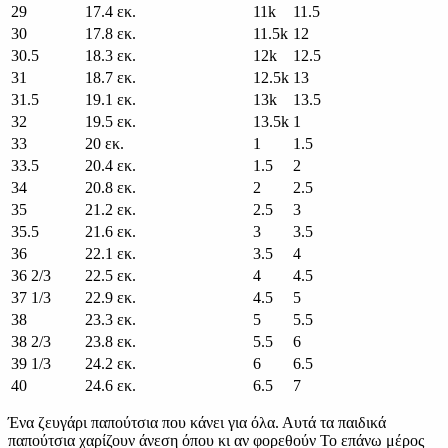
29
17.4 εκ.
11k
11.5
30
17.8 εκ.
11.5k
12
30.5
18.3 εκ.
12k
12.5
31
18.7 εκ.
12.5k
13
31.5
19.1 εκ.
13k
13.5
32
19.5 εκ.
13.5k
1
33
20 εκ.
1
1.5
33.5
20.4 εκ.
1.5
2
34
20.8 εκ.
2
2.5
35
21.2 εκ.
2.5
3
35.5
21.6 εκ.
3
3.5
36
22.1 εκ.
3.5
4
36 2/3
22.5 εκ.
4
4.5
37 1/3
22.9 εκ.
4.5
5
38
23.3 εκ.
5
5.5
38 2/3
23.8 εκ.
5.5
6
39 1/3
24.2 εκ.
6
6.5
40
24.6 εκ.
6.5
7
Ένα ζευγάρι παπούτσια που κάνει για όλα. Αυτά τα παιδικά
παπούτσια χαρίζουν άνεση όπου κι αν φορεθούν Το επάνω μέρος