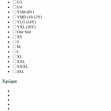
U3
U4
YSM (8Y)
YMD (10-12Y)
YLG (14Y)
YXL (16Y)
One Size
XS
S
M
L
XL
XXL
XXXL
4XL
Χρώμα