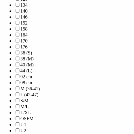
134
140
146
152
158
164
170
176
36 (S)
38 (M)
40 (M)
44 (L)
92 cm
98 cm
M (36-41)
L (42-47)
S/M
M/L
L/XL
OSFM
U1
U2