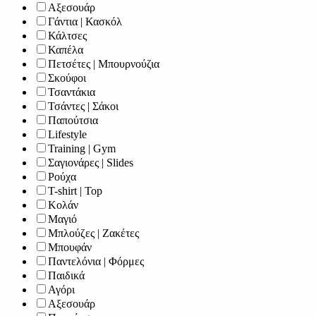
Αξεσουάρ
Γάντια | Κασκόλ
Κάλτσες
Καπέλα
Πετσέτες | Μπουρνούζια
Σκούφοι
Τσαντάκια
Τσάντες | Σάκοι
Παπούτσια
Lifestyle
Training | Gym
Σαγιονάρες | Slides
Ρούχα
T-shirt | Top
Κολάν
Μαγιό
Μπλούζες | Ζακέτες
Μπουφάν
Παντελόνια | Φόρμες
Παιδικά
Αγόρι
Αξεσουάρ