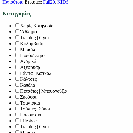
Παπούτσια
Ετικέτες:
Fall20
,
KIDS
Κατηγορίες
Χωρίς Κατηγορία
'Αθλημα
Training | Gym
Κολύμβηση
Μπάσκετ
Ποδόσφαιρο
Ανδρικά
Αξεσουάρ
Γάντια | Κασκόλ
Κάλτσες
Καπέλα
Πετσέτες | Μπουρνούζια
Σκούφοι
Τσαντάκια
Τσάντες | Σάκοι
Παπούτσια
Lifestyle
Training | Gym
Μπάσκετ