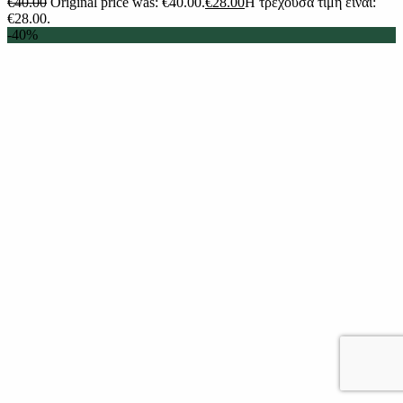
€
40.00
Original price was: €40.00.
€
28.00
Η τρέχουσα τιμή είναι:
€28.00.
-40%