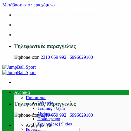
Μετάβαση στο περιεχόμενο
Δωρεάν αποστολή
για αγορές άνω των 50€!
Τηλεφωνικές παραγγελίες
2310 659 992
|
6996629100
Ανδρικά
Παπούτσια
Lifestyle
Τηλεφωνικές παραγγελίες
Training | Gym
Μπάσκετ
2310 659 992
|
6996629100
Ποδόσφαιρο
Σαγιονάρες | Slides
Αναζήτηση για:
Ρούχα