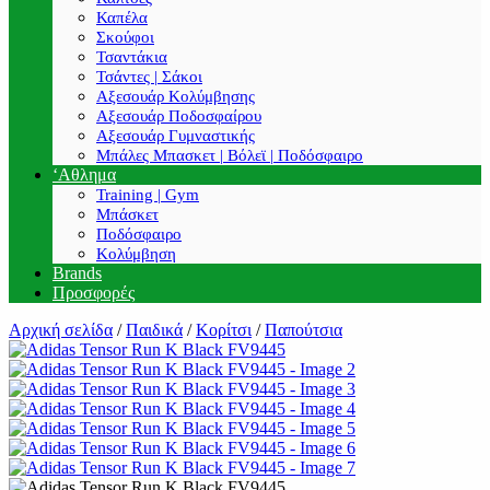
Καπέλα
Σκούφοι
Τσαντάκια
Τσάντες | Σάκοι
Αξεσουάρ Κολύμβησης
Αξεσουάρ Ποδοσφαίρου
Αξεσουάρ Γυμναστικής
Μπάλες Μπασκετ | Βόλεϊ | Ποδόσφαιρο
‘Αθλημα
Training | Gym
Μπάσκετ
Ποδόσφαιρο
Κολύμβηση
Brands
Προσφορές
Αρχική σελίδα
/
Παιδικά
/
Κορίτσι
/
Παπούτσια