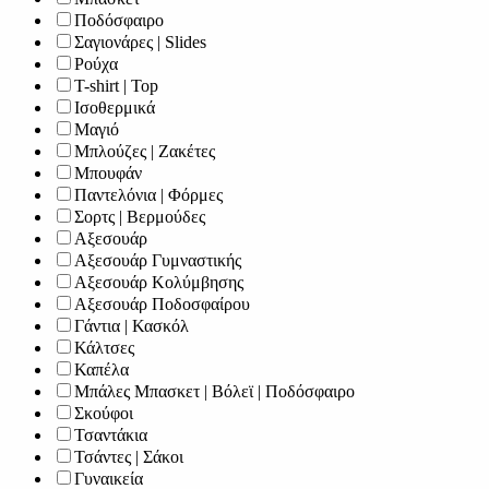
Ποδόσφαιρο
Σαγιονάρες | Slides
Ρούχα
T-shirt | Top
Ισοθερμικά
Μαγιό
Μπλούζες | Ζακέτες
Μπουφάν
Παντελόνια | Φόρμες
Σορτς | Βερμούδες
Αξεσουάρ
Αξεσουάρ Γυμναστικής
Αξεσουάρ Κολύμβησης
Αξεσουάρ Ποδοσφαίρου
Γάντια | Κασκόλ
Κάλτσες
Καπέλα
Μπάλες Μπασκετ | Βόλεϊ | Ποδόσφαιρο
Σκούφοι
Τσαντάκια
Τσάντες | Σάκοι
Γυναικεία