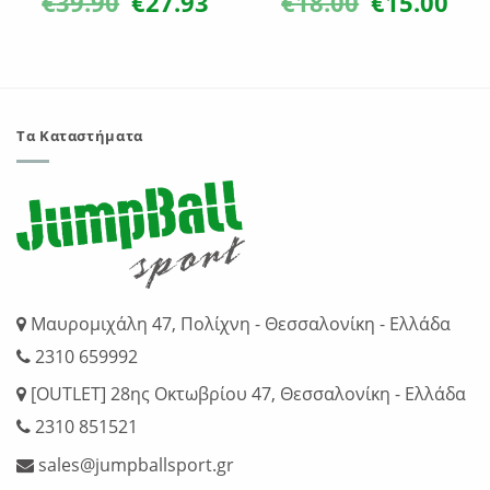
€
39.90
€
27.93
€
18.00
€
15.00
χουσα
price
τρέχουσα
price
τρέχ
ή
was:
τιμή
was:
τιμή
ι:
€39.90.
είναι:
€18.00.
είναι:
00.
€27.93.
€15.0
Τα Καταστήματα
Μαυρομιχάλη 47, Πολίχνη - Θεσσαλονίκη - Ελλάδα
2310 659992
[OUTLET] 28ης Οκτωβρίου 47, Θεσσαλονίκη - Ελλάδα
2310 851521
sales@jumpballsport.gr