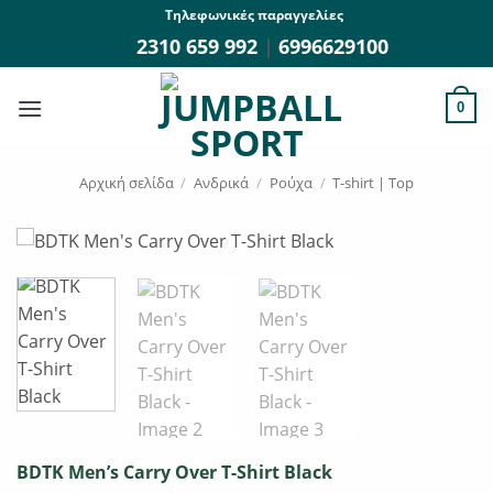
Μετάβαση
Τηλεφωνικές παραγγελίες
στο
2310 659 992
|
6996629100
περιεχόμενο
0
Αρχική σελίδα
/
Ανδρικά
/
Ρούχα
/
T-shirt | Top
BDTK Men’s Carry Over T-Shirt Black