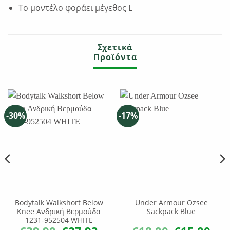
Το μοντέλο φοράει μέγεθος L
Σχετικά
Προϊόντα
-30%
-17%
Bodytalk Walkshort Below
Under Armour Ozsee
Knee Ανδρική Βερμούδα
Sackpack Blue
1231-952504 WHITE
Original
Η
Original
Η