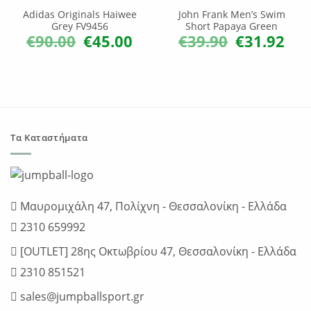
Adidas Originals Haiwee
John Frank Men’s Swim
Grey FV9456
Short Papaya Green
€
90.00
€
45.00
€
39.90
€
31.92
Original
Η
Original
Η
price
τρέχουσα
price
τρέχ
was:
τιμή
was:
τιμή
€90.00.
είναι:
€39.90.
είναι:
€45.00.
€31.9
Τα Καταστήματα
Μαυρομιχάλη 47, Πολίχνη - Θεσσαλονίκη - Ελλάδα
2310 659992
[OUTLET] 28ης Οκτωβρίου 47, Θεσσαλονίκη - Ελλάδα
2310 851521
sales@jumpballsport.gr