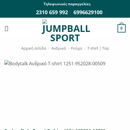
Μετάβαση
Τηλεφωνικές παραγγελίες
στο
2310 659 992
|
6996629100
περιεχόμενο
0
Αρχική σελίδα
/
Ανδρικά
/
Ρούχα
/
T-shirt | Top