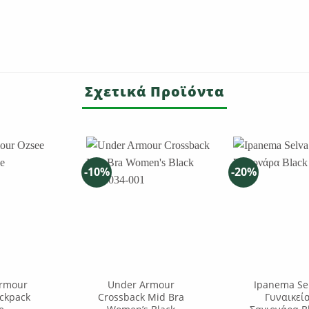
Σχετικά Προϊόντα
-10%
-20%
rmour
Under Armour
Ipanema Se
ckpack
Crossback Mid Bra
Γυναικεί