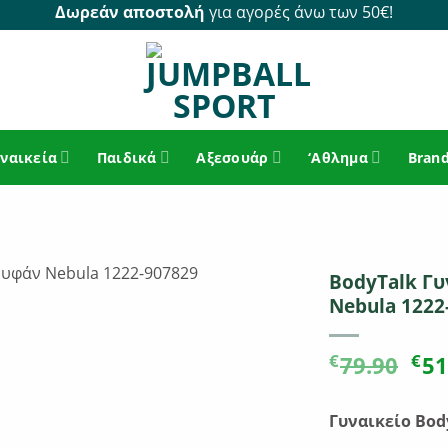
Δωρεάν αποστολή
για αγορές άνω των 50€!
ναικεία
Παιδικά
Αξεσουάρ
‘Αθλημα
Bran
BodyTalk Γ
Nebula 1222
Ori
€
€
79.90
51
pri
wa
Γυναικείο Bo
€79