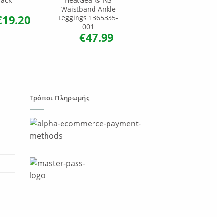
lack
HeatGear® NS
Tights Grey
€
25.00
€
1
1
Waistband Ankle
Orig
pric
€
19.20
Leggings 1365335-
riginal
Η
was:
rice
τρέχουσα
001
€25.
as:
τιμή
€
47.99
24.00.
είναι:
€19.20.
Τρόποι Πληρωμής