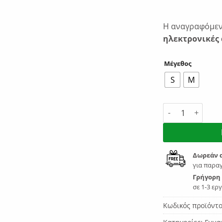
Η αναγραφόμενη
ηλεκτρονικές 
Μέγεθος
S
M
BodyTalk Γυναικ
Δωρεάν 
για παραγ
Γρήγορη
σε 1-3 ερ
Κωδικός προϊόντ