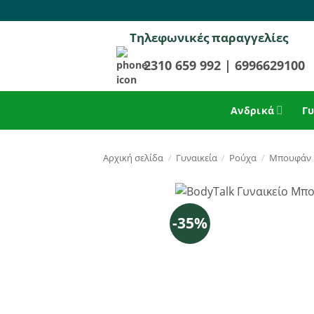
Μετάβαση
στο
Τηλεφωνικές παραγγελίες
περιεχόμενο
2310 659 992
|
6996629100
Ανδρικά
Γυ
Αρχική σελίδα
/
Γυναικεία
/
Ρούχα
/
Μπουφάν
-35%