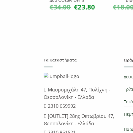
Δύο Όψεων Cerra
Blu
€
34.00
€
23.80
€
18.0
Original
Η
price
τρέχουσα
was:
τιμή
€34.00.
είναι:
€23.80.
Τα Καταστήματα
Ωράρ
Δευ
Μαυρομιχάλη 47, Πολίχνη -
Τρίτ
Θεσσαλονίκη - Ελλάδα
Τετ
2310 659992
Πέμ
[OUTLET] 28ης Οκτωβρίου 47,
Θεσσαλονίκη - Ελλάδα
Παρ
2310 851521