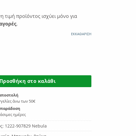
€51.99.
 τιμή προϊόντος ισχύει μόνο για
αγορές
.
ΕΚΚΑΘΆΡΙΣΗ
είο Μπουφάν Nebula 1222-907829 ποσότητα
Προσθήκη στο καλάθι
αποστολή
γελίες άνω των 50€
 παράδοση
γάσιμες ημέρες
ος:
1222-907829 Nebula