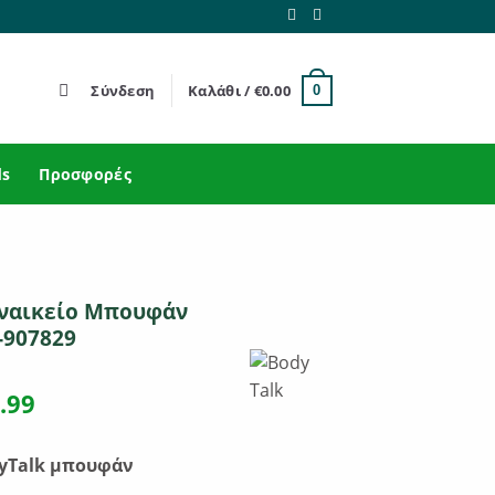
Σύνδεση
Καλάθι /
€
0.00
0
ds
Προσφορές
υναικείο Μπουφάν
-907829
ginal
Η
.99
ce
τρέχουσα
s:
τιμή
dyTalk μπουφάν
.90.
είναι: