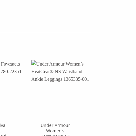
-28%
lva
Under Armour
Adidas Core
α
Women’s
Essentials 3 Strip