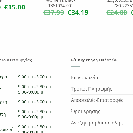
e
Women’s Black
Σαγιονάρα B
0
€
15.00
1361034-001
780-2235
Original
Η
price
τρέχουσα
€
37.99
€
34.19
€
24.00
Original
Η
O
was:
τιμή
price
τρέχουσα
p
€18.00.
είναι:
was:
τιμή
w
€15.00.
€37.99.
είναι:
€
€34.19.
ιο Λειτουργίας
Εξυπηρέτηση Πελατών
τέρα
9:00π.μ.–3:00μ.μ.
Επικοινωνία
9:00π.μ.–2:30μ.μ.
Τρόποι Πληρωμής
η
5:00–9:00μ.μ.
Αποστολές-Επιστροφές
άρτη
9:00π.μ.–3:00μ.μ.
Όροι Χρήσης
9:00π.μ.–2:30μ.μ.
πτη
5:00–9:00μ.μ.
Αναζήτηση Αποστολής
9:00π.μ.–2:30μ.μ.
ασκευή
5:00–9:00μ.μ.