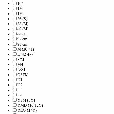
164
170
176
36 (S)
38 (M)
40 (M)
44 (L)
92 cm
98 cm
M (36-41)
L (42-47)
S/M
M/L
L/XL
OSFM
U1
U2
U3
U4
YSM (8Y)
YMD (10-12Y)
YLG (14Y)