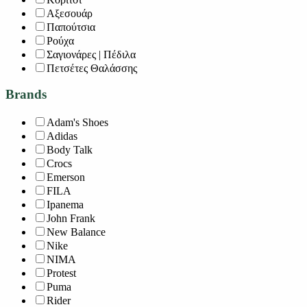
Αξεσουάρ
Παπούτσια
Ρούχα
Σαγιονάρες | Πέδιλα
Πετσέτες Θαλάσσης
Brands
Adam's Shoes
Adidas
Body Talk
Crocs
Emerson
FILA
Ipanema
John Frank
New Balance
Nike
NIMA
Protest
Puma
Rider