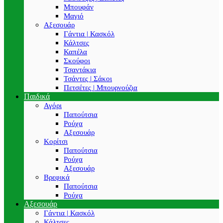
Μπουφάν
Μαγιό
Αξεσουάρ
Γάντια | Κασκόλ
Κάλτσες
Καπέλα
Σκούφοι
Τσαντάκια
Τσάντες | Σάκοι
Πετσέτες | Μπουρνούζια
Παιδικά
Αγόρι
Παπούτσια
Ρούχα
Αξεσουάρ
Κορίτσι
Παπούτσια
Ρούχα
Αξεσουάρ
Βρεφικά
Παπούτσια
Ρούχα
Αξεσουάρ
Γάντια | Κασκόλ
Κάλτσες