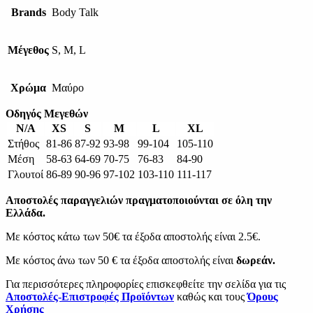
Brands
Body Talk
Μέγεθος
S, M, L
Χρώμα
Μαύρο
Οδηγός Μεγεθών
N/A
XS
S
M
L
XL
Στήθος
81-86
87-92
93-98
99-104
105-110
Μέση
58-63
64-69
70-75
76-83
84-90
Γλουτοί
86-89
90-96
97-102
103-110
111-117
Αποστολές παραγγελιών πραγματοποιούνται σε όλη την
Ελλάδα.
Με κόστος κάτω των 50€ τα έξοδα αποστολής είναι 2.5€.
Με κόστος άνω των 50 € τα έξοδα αποστολής είναι
δωρεάν.
Για περισσότερες πληροφορίες επισκεφθείτε την σελίδα για τις
Αποστολές-Επιστροφές Προϊόντων
καθώς και τους
Όρους
Χρήσης