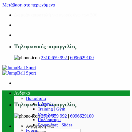
Μετάβαση στο περιεχόμενο
Δωρεάν αποστολή
για αγορές άνω των 50€!
Τηλεφωνικές παραγγελίες
2310 659 992
|
6996629100
Ανδρικά
Παπούτσια
Lifestyle
Τηλεφωνικές παραγγελίες
Training | Gym
Μπάσκετ
2310 659 992
|
6996629100
Ποδόσφαιρο
Σαγιονάρες | Slides
Αναζήτηση για:
Ρούχα