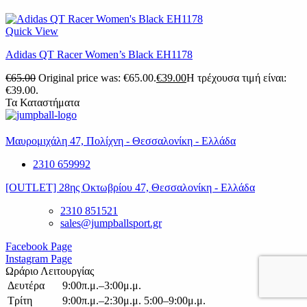
Quick View
Adidas QT Racer Women’s Black EH1178
€
65.00
Original price was: €65.00.
€
39.00
Η τρέχουσα τιμή είναι:
€39.00.
Τα Καταστήματα
Μαυρομιχάλη 47, Πολίχνη - Θεσσαλονίκη - Ελλάδα
2310 659992
[OUTLET] 28ης Οκτωβρίου 47, Θεσσαλονίκη - Ελλάδα
2310 851521
sales@jumpballsport.gr
Facebook Page
Instagram Page
Ωράριο Λειτουργίας
Δευτέρα
9:00π.μ.–3:00μ.μ.
Τρίτη
9:00π.μ.–2:30μ.μ. 5:00–9:00μ.μ.