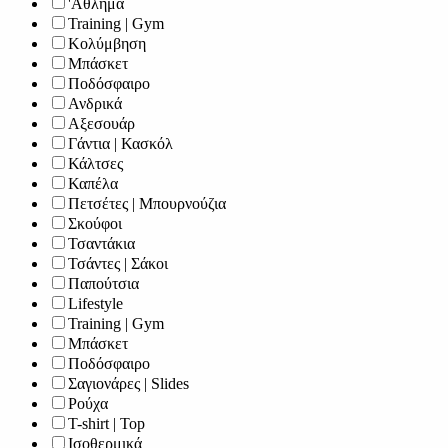
'Αθλημα
Training | Gym
Κολύμβηση
Μπάσκετ
Ποδόσφαιρο
Ανδρικά
Αξεσουάρ
Γάντια | Κασκόλ
Κάλτσες
Καπέλα
Πετσέτες | Μπουρνούζια
Σκούφοι
Τσαντάκια
Τσάντες | Σάκοι
Παπούτσια
Lifestyle
Training | Gym
Μπάσκετ
Ποδόσφαιρο
Σαγιονάρες | Slides
Ρούχα
T-shirt | Top
Ισοθερμικά