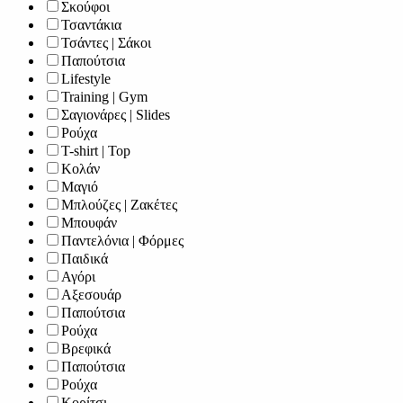
Σκούφοι
Τσαντάκια
Τσάντες | Σάκοι
Παπούτσια
Lifestyle
Training | Gym
Σαγιονάρες | Slides
Ρούχα
T-shirt | Top
Κολάν
Μαγιό
Μπλούζες | Ζακέτες
Μπουφάν
Παντελόνια | Φόρμες
Παιδικά
Αγόρι
Αξεσουάρ
Παπούτσια
Ρούχα
Βρεφικά
Παπούτσια
Ρούχα
Κορίτσι