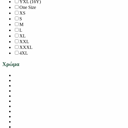
YXL (16Y)
One Size
XS
S
M
L
XL
XXL
XXXL
4XL
Χρώμα