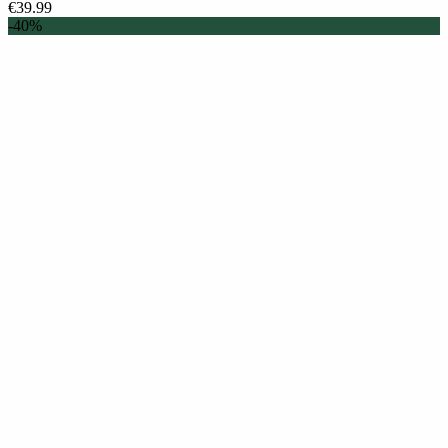
€
39.99
-40%