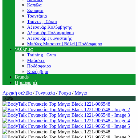
Καπέλα
Σκούφοι
Τσαντάκια
Τσάντες | Σάκοι
Αξεσουάρ Κολύμβησης
Αξεσουάρ Ποδοσφαίρου
Αξεσουάρ Γυμναστικής
Μπάλες Μπασκετ | Βόλεϊ | Ποδόσφαιρο
‘Αθλημα
Training | Gym
Μπάσκετ
Ποδόσφαιρο
Κολύμβηση
Brands
Προσφορές
Αρχική σελίδα
/
Γυναικεία
/
Ρούχα
/
Μαγιό
-34%