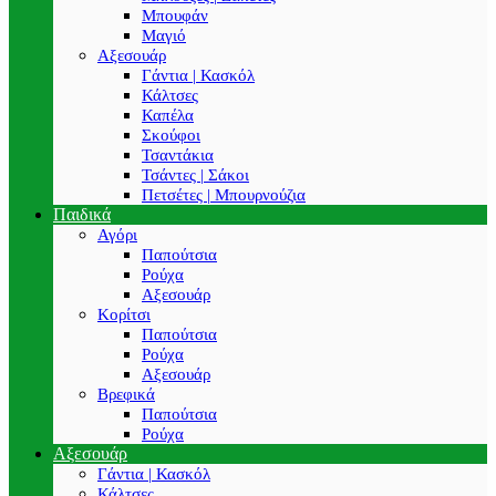
Μπουφάν
Μαγιό
Αξεσουάρ
Γάντια | Κασκόλ
Κάλτσες
Καπέλα
Σκούφοι
Τσαντάκια
Τσάντες | Σάκοι
Πετσέτες | Μπουρνούζια
Παιδικά
Αγόρι
Παπούτσια
Ρούχα
Αξεσουάρ
Κορίτσι
Παπούτσια
Ρούχα
Αξεσουάρ
Βρεφικά
Παπούτσια
Ρούχα
Αξεσουάρ
Γάντια | Κασκόλ
Κάλτσες