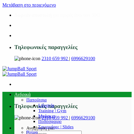
Μετάβαση στο περιεχόμενο
Δωρεάν αποστολή
για αγορές άνω των 50€!
Τηλεφωνικές παραγγελίες
2310 659 992
|
6996629100
Ανδρικά
Παπούτσια
Lifestyle
Τηλεφωνικές παραγγελίες
Training | Gym
Μπάσκετ
2310 659 992
|
6996629100
Ποδόσφαιρο
Σαγιονάρες | Slides
Αναζήτηση για:
Ρούχα