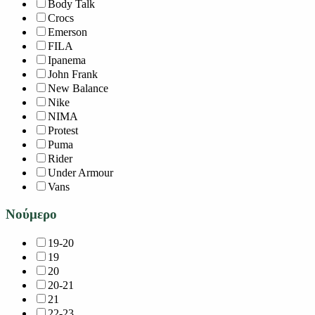
Body Talk
Crocs
Emerson
FILA
Ipanema
John Frank
New Balance
Nike
NIMA
Protest
Puma
Rider
Under Armour
Vans
Νούμερο
19-20
19
20
20-21
21
22-23