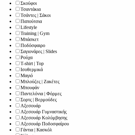
Σκούφοι
Τσαντάκια
Τσάντες | Σάκοι
Παπούτσια
Lifestyle
Training | Gym
Μπάσκετ
Ποδόσφαιρο
Σαγιονάρες | Slides
Ρούχα
T-shirt | Top
Ισοθερμικά
Μαγιό
Μπλούζες | Ζακέτες
Μπουφάν
Παντελόνια | Φόρμες
Σορτς | Βερμούδες
Αξεσουάρ
Αξεσουάρ Γυμναστικής
Αξεσουάρ Κολύμβησης
Αξεσουάρ Ποδοσφαίρου
Γάντια | Κασκόλ