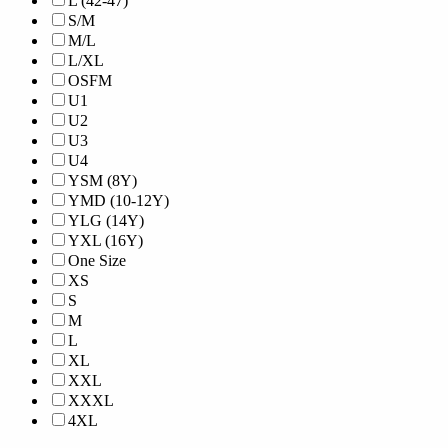
L (42-47)
S/M
M/L
L/XL
OSFM
U1
U2
U3
U4
YSM (8Y)
YMD (10-12Y)
YLG (14Y)
YXL (16Y)
One Size
XS
S
M
L
XL
XXL
XXXL
4XL