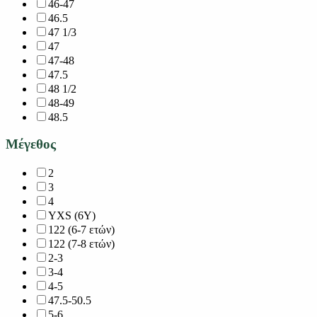
46-47
46.5
47 1/3
47
47-48
47.5
48 1/2
48-49
48.5
Μέγεθος
2
3
4
YXS (6Y)
122 (6-7 ετών)
122 (7-8 ετών)
2-3
3-4
4-5
47.5-50.5
5-6