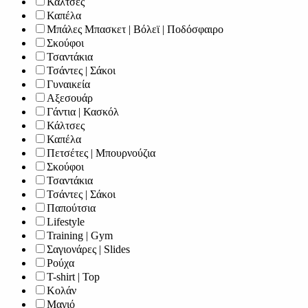
Κάλτσες
Καπέλα
Μπάλες Μπασκετ | Βόλεϊ | Ποδόσφαιρο
Σκούφοι
Τσαντάκια
Τσάντες | Σάκοι
Γυναικεία
Αξεσουάρ
Γάντια | Κασκόλ
Κάλτσες
Καπέλα
Πετσέτες | Μπουρνούζια
Σκούφοι
Τσαντάκια
Τσάντες | Σάκοι
Παπούτσια
Lifestyle
Training | Gym
Σαγιονάρες | Slides
Ρούχα
T-shirt | Top
Κολάν
Μαγιό