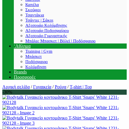
Καπέλα
Σκούφοι
Τσαντάκια
Τσάντες | Σάκοι
Αξεσουάρ Κολύμβησης
Αξεσουάρ Ποδοσφαίρου
Αξεσουάρ Γυμναστικής
Μπάλες Μπασκετ | Βόλεϊ | Ποδόσφαιρο
‘Αθλημα
Training | Gym
Μπάσκετ
Ποδόσφαιρο
Κολύμβηση
Brands
Προσφορές
Αρχική σελίδα
/
Γυναικεία
/
Ρούχα
/
T-shirt | Top
-30%