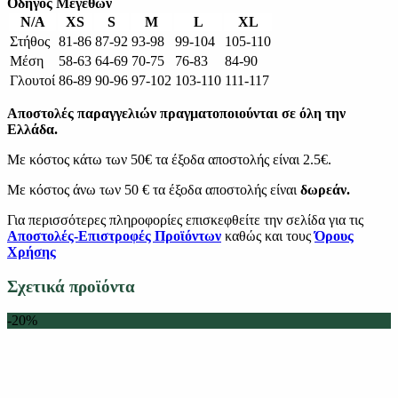
Οδηγός Μεγεθών
N/A
XS
S
M
L
XL
Στήθος
81-86
87-92
93-98
99-104
105-110
Μέση
58-63
64-69
70-75
76-83
84-90
Γλουτοί
86-89
90-96
97-102
103-110
111-117
Αποστολές παραγγελιών πραγματοποιούνται σε όλη την
Ελλάδα.
Με κόστος κάτω των 50€ τα έξοδα αποστολής είναι 2.5€.
Με κόστος άνω των 50 € τα έξοδα αποστολής είναι
δωρεάν.
Για περισσότερες πληροφορίες επισκεφθείτε την σελίδα για τις
Αποστολές-Επιστροφές Προϊόντων
καθώς και τους
Όρους
Χρήσης
Σχετικά προϊόντα
-20%