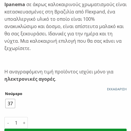
€24.00.
είναι:
Ipanema
σε άκρως καλοκαιρινούς χρωματισμούς είναι
€19.20.
κατασκευασμένες στη Βραζιλία από Flexpand, ένα
υποαλλεργικό υλικό το οποίο είναι 100%
ανακυκλώσιμο και άοσμο, είναι απίστευτα μαλακό και
θα σας ξεκουράσει. Ιδανικές για την ημέρα και τη
νύχτα. Μια καλοκαιρινή επιλογή που θα σας κάνει να
ξεχωρίσετε.
Η αναγραφόμενη τιμή προϊόντος ισχύει μόνο για
ηλεκτρονικές αγορές
.
ΕΚΚΑΘΆΡΙΣΗ
Νούμερο
37
Ipanema Sem Igual Pop Γυναικεία Σαγιονάρα Black/White 78