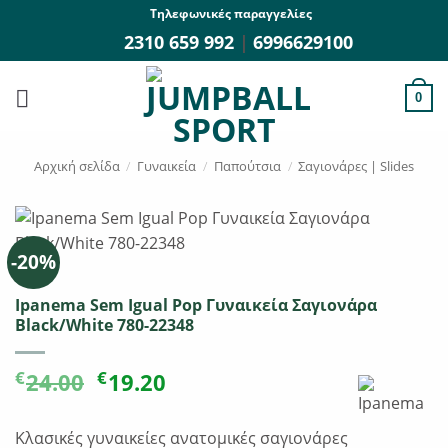
Μετάβαση
Τηλεφωνικές παραγγελίες
στο
2310 659 992
|
6996629100
περιεχόμενο
0
Αρχική σελίδα
/
Γυναικεία
/
Παπούτσια
/
Σαγιονάρες | Slides
-20%
Ipanema Sem Igual Pop Γυναικεία Σαγιονάρα
Black/White 780-22348
Original
Η
€
€
24.00
19.20
price
τρέχουσα
was:
τιμή
Κλασικές γυναικείες ανατομικές σαγιονάρες