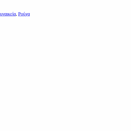
υναικεία
,
Ρούχα