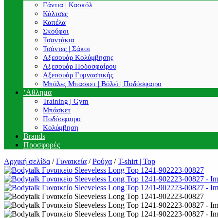
Γάντια | Κασκόλ
Κάλτσες
Καπέλα
Σκούφοι
Τσαντάκια
Τσάντες | Σάκοι
Αξεσουάρ Κολύμβησης
Αξεσουάρ Ποδοσφαίρου
Αξεσουάρ Γυμναστικής
Μπάλες Μπασκετ | Βόλεϊ | Ποδόσφαιρο
‘Αθλημα
Training | Gym
Μπάσκετ
Ποδόσφαιρο
Κολύμβηση
Brands
Προσφορές
Αρχική σελίδα
/
Γυναικεία
/
Ρούχα
/
T-shirt | Top