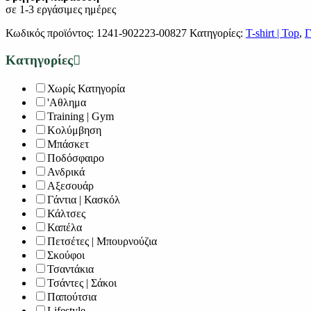
σε 1-3 εργάσιμες ημέρες
Κωδικός προϊόντος:
1241-902223-00827
Κατηγορίες:
T-shirt | Top
,
Γ
Κατηγορίες
Χωρίς Κατηγορία
'Αθλημα
Training | Gym
Κολύμβηση
Μπάσκετ
Ποδόσφαιρο
Ανδρικά
Αξεσουάρ
Γάντια | Κασκόλ
Κάλτσες
Καπέλα
Πετσέτες | Μπουρνούζια
Σκούφοι
Τσαντάκια
Τσάντες | Σάκοι
Παπούτσια
Lifestyle