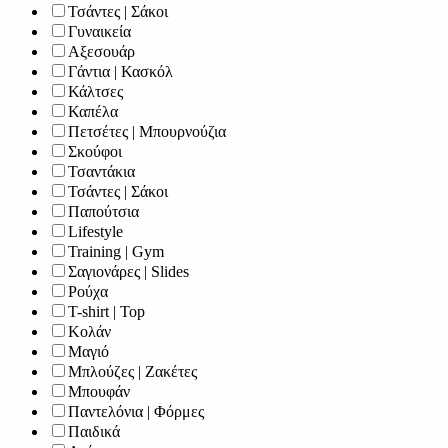
Τσάντες | Σάκοι
Γυναικεία
Αξεσουάρ
Γάντια | Κασκόλ
Κάλτσες
Καπέλα
Πετσέτες | Μπουρνούζια
Σκούφοι
Τσαντάκια
Τσάντες | Σάκοι
Παπούτσια
Lifestyle
Training | Gym
Σαγιονάρες | Slides
Ρούχα
T-shirt | Top
Κολάν
Μαγιό
Μπλούζες | Ζακέτες
Μπουφάν
Παντελόνια | Φόρμες
Παιδικά