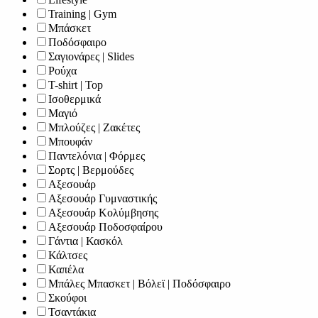
Training | Gym
Μπάσκετ
Ποδόσφαιρο
Σαγιονάρες | Slides
Ρούχα
T-shirt | Top
Ισοθερμικά
Μαγιό
Μπλούζες | Ζακέτες
Μπουφάν
Παντελόνια | Φόρμες
Σορτς | Βερμούδες
Αξεσουάρ
Αξεσουάρ Γυμναστικής
Αξεσουάρ Κολύμβησης
Αξεσουάρ Ποδοσφαίρου
Γάντια | Κασκόλ
Κάλτσες
Καπέλα
Μπάλες Μπασκετ | Βόλεϊ | Ποδόσφαιρο
Σκούφοι
Τσαντάκια