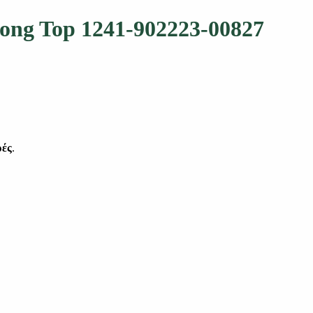
Long Top 1241-902223-00827
ρές
.