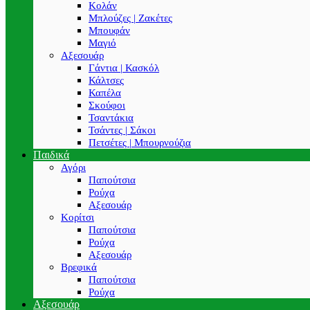
Κολάν
Μπλούζες | Ζακέτες
Μπουφάν
Μαγιό
Αξεσουάρ
Γάντια | Κασκόλ
Κάλτσες
Καπέλα
Σκούφοι
Τσαντάκια
Τσάντες | Σάκοι
Πετσέτες | Μπουρνούζια
Παιδικά
Αγόρι
Παπούτσια
Ρούχα
Αξεσουάρ
Κορίτσι
Παπούτσια
Ρούχα
Αξεσουάρ
Βρεφικά
Παπούτσια
Ρούχα
Αξεσουάρ