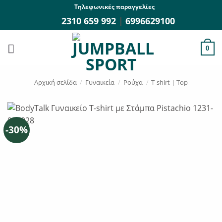
Μετάβαση
Τηλεφωνικές παραγγελίες
στο
2310 659 992
|
6996629100
περιεχόμενο
0
Αρχική σελίδα
/
Γυναικεία
/
Ρούχα
/
T-shirt | Top
-30%