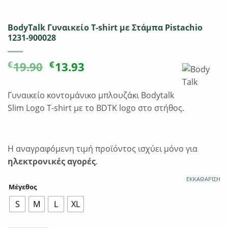
BodyTalk Γυναικείο T-shirt με Στάμπα Pistachio
1231-900028
Original
Η
€
€
19.90
13.93
price
τρέχουσα
was:
τιμή
Γυναικείο κοντομάνικο μπλουζάκι Bodytalk
€19.90.
είναι:
Slim Logo T-shirt με το BDTK logo στο στήθος.
€13.93.
Η αναγραφόμενη τιμή προϊόντος ισχύει μόνο για
ηλεκτρονικές αγορές
.
ΕΚΚΑΘΆΡΙΣΗ
Μέγεθος
S
M
L
XL