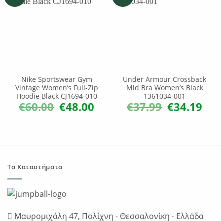
Nike Sportswear Gym
Under Armour Crossback
Vintage Women’s Full-Zip
Mid Bra Women’s Black
Hoodie Black CJ1694-010
1361034-001
€
60.00
€
48.00
€
37.99
€
34.19
Original
Η
Original
Η
price
τρέχουσα
price
τρέχ
was:
τιμή
was:
τιμή
€60.00.
είναι:
€37.99.
είναι:
€48.00.
€34.1
Τα Καταστήματα
Μαυρομιχάλη 47, Πολίχνη - Θεσσαλονίκη - Ελλάδα