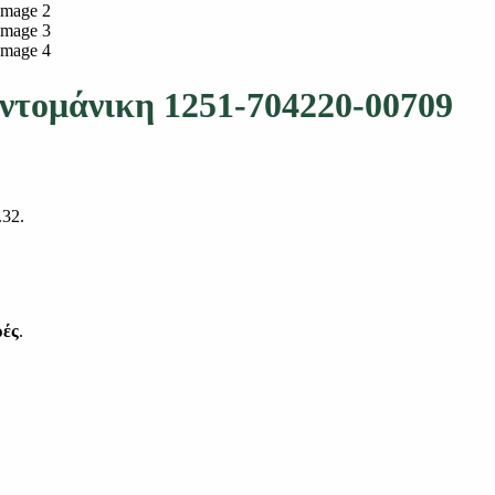
ντομάνικη 1251-704220-00709
.32.
ρές
.