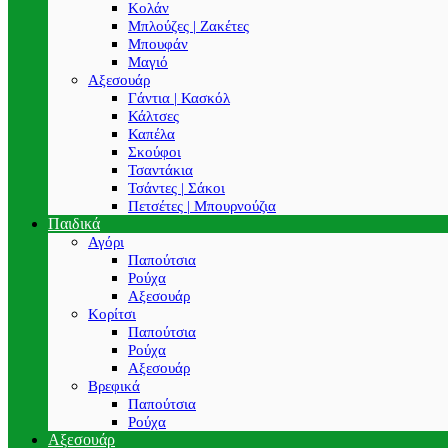
Κολάν
Μπλούζες | Ζακέτες
Μπουφάν
Μαγιό
Αξεσουάρ
Γάντια | Κασκόλ
Κάλτσες
Καπέλα
Σκούφοι
Τσαντάκια
Τσάντες | Σάκοι
Πετσέτες | Μπουρνούζια
Παιδικά
Αγόρι
Παπούτσια
Ρούχα
Αξεσουάρ
Κορίτσι
Παπούτσια
Ρούχα
Αξεσουάρ
Βρεφικά
Παπούτσια
Ρούχα
Αξεσουάρ