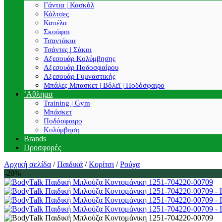
Γάντια | Κασκόλ
Κάλτσες
Καπέλα
Σκούφοι
Τσαντάκια
Τσάντες | Σάκοι
Αξεσουάρ Κολύμβησης
Αξεσουάρ Ποδοσφαίρου
Αξεσουάρ Γυμναστικής
Μπάλες Μπασκετ | Βόλεϊ | Ποδόσφαιρο
‘Αθλημα
Training | Gym
Μπάσκετ
Ποδόσφαιρο
Κολύμβηση
Brands
Προσφορές
Αρχική σελίδα
/
Παιδικά
/
Κορίτσι
/
Ρούχα
-20%