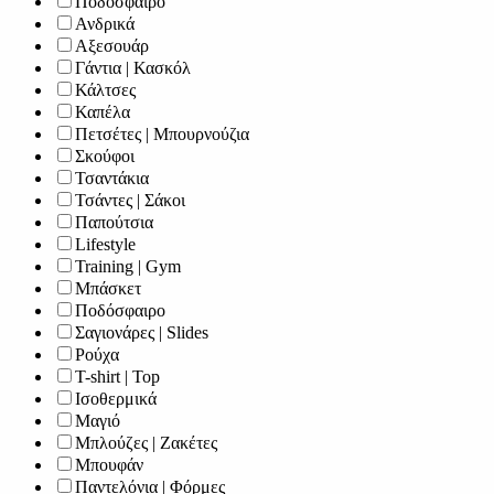
Ποδόσφαιρο
Ανδρικά
Αξεσουάρ
Γάντια | Κασκόλ
Κάλτσες
Καπέλα
Πετσέτες | Μπουρνούζια
Σκούφοι
Τσαντάκια
Τσάντες | Σάκοι
Παπούτσια
Lifestyle
Training | Gym
Μπάσκετ
Ποδόσφαιρο
Σαγιονάρες | Slides
Ρούχα
T-shirt | Top
Ισοθερμικά
Μαγιό
Μπλούζες | Ζακέτες
Μπουφάν
Παντελόνια | Φόρμες