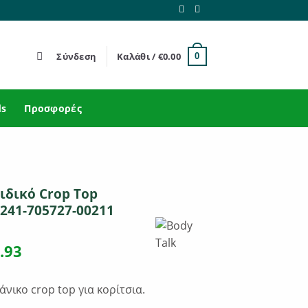
Σύνδεση
Καλάθι /
€
0.00
0
ds
Προσφορές
ιδικό Crop Top
241-705727-00211
ginal
Η
.93
ce
τρέχουσα
s:
τιμή
νικο crop top για κορίτσια.
.90.
είναι: