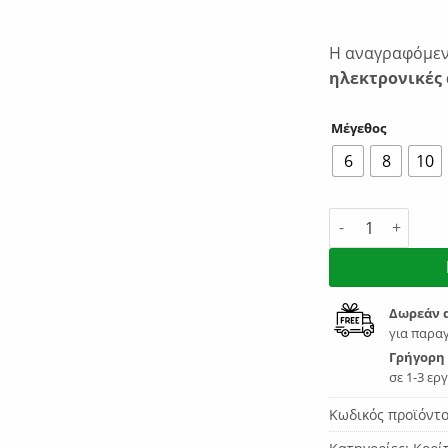
Η αναγραφόμενη
ηλεκτρονικές 
Μέγεθος
6
8
10
BodyTalk Παιδικ
Δωρεάν 
για παραγ
Γρήγορη
σε 1-3 ερ
Κωδικός προϊόντ