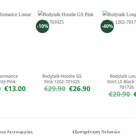
-10%
-40%
formance
Bodytalk Hoodie GS
Bodytalk Lon
hts Pink
Pink 1202-701025
Shirt LS Black
0
€
13.00
€
29.90
€
26.90
701726
Original
Η
Original
Η
price
τρέχουσα
price
τρέχουσα
€
20.90
O
was:
τιμή
was:
τιμή
p
€20.00.
είναι:
€29.90.
είναι:
w
€13.00.
€26.90.
€
ιο Λειτουργίας
Εξυπηρέτηση Πελατών