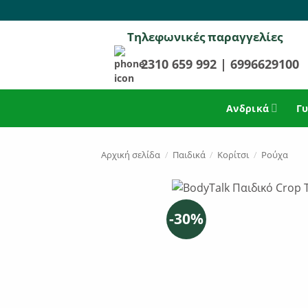
Μετάβαση
στο
Τηλεφωνικές παραγγελίες
περιεχόμενο
2310 659 992
|
6996629100
Ανδρικά
Γυ
Αρχική σελίδα
/
Παιδικά
/
Κορίτσι
/
Ρούχα
-30%