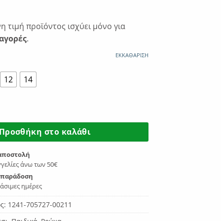
€20.93.
 τιμή προϊόντος ισχύει μόνο για
αγορές
.
ΕΚΚΑΘΆΡΙΣΗ
12
14
ό Crop Top `STABILO` 1241-705727-00211 ποσότητα
Προσθήκη στο καλάθι
αποστολή
γελίες άνω των 50€
 παράδοση
γάσιμες ημέρες
ος:
1241-705727-00211