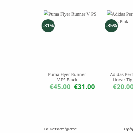
-31%
-35%
Puma Flyer Runner
Adidas Per
V PS Black
Linear Tig
€
45.00
€
31.00
€
20.0
Original
Η
price
τρέχουσα
was:
τιμή
€45.00.
είναι:
€31.00.
Τα Καταστήματα
Ωράρ