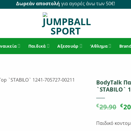
Δωρεάν αποστολή
για αγορές άνω των 50€!
ναικεία
Παιδικά
Αξεσουάρ
‘Αθλημα
Bran
BodyTalk Πα
`STABILO` 1
Ori
€
€
29.90
20
pri
wa
Παιδικό κοντομά
€29