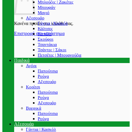
Μπλούζες | Ζακέτες
Μπουφάν
Μαγιό
Αξεσουάρ
Γάντια | Κασκόλ
Κανένα προϊόν στο καλάθι σας.
Κάλτσες
Επιστροφή στο κατάστημα
Καπέλα
Σκούφοι
Τσαντάκια
Τσάντες | Σάκοι
Πετσέτες | Μπουρνούζια
Παιδικά
Αγόρι
Παπούτσια
Ρούχα
Αξεσουάρ
Κορίτσι
Παπούτσια
Ρούχα
Αξεσουάρ
Βρεφικά
Παπούτσια
Ρούχα
Αξεσουάρ
Γάντια | Κασκόλ