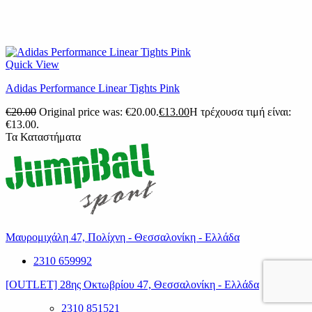
Quick View
Adidas Performance Linear Tights Pink
€
20.00
Original price was: €20.00.
€
13.00
Η τρέχουσα τιμή είναι:
€13.00.
Τα Καταστήματα
Μαυρομιχάλη 47, Πολίχνη - Θεσσαλονίκη - Ελλάδα
2310 659992
[OUTLET] 28ης Οκτωβρίου 47, Θεσσαλονίκη - Ελλάδα
2310 851521