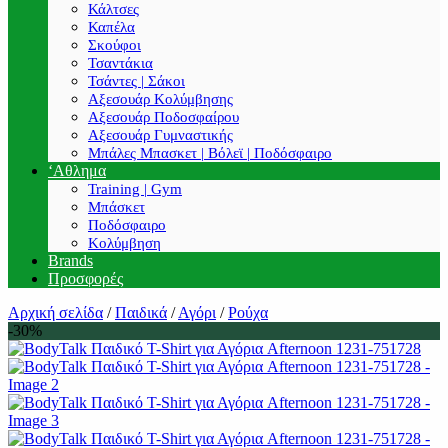
Κάλτσες
Καπέλα
Σκούφοι
Τσαντάκια
Τσάντες | Σάκοι
Αξεσουάρ Κολύμβησης
Αξεσουάρ Ποδοσφαίρου
Αξεσουάρ Γυμναστικής
Μπάλες Μπασκετ | Βόλεϊ | Ποδόσφαιρο
‘Αθλημα
Training | Gym
Μπάσκετ
Ποδόσφαιρο
Κολύμβηση
Brands
Προσφορές
Αρχική σελίδα
/
Παιδικά
/
Αγόρι
/
Ρούχα
-30%