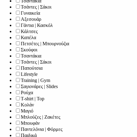
Τσαντάκια
Τσάντες | Σάκοι
Γυναικεία
Αξεσουάρ
Γάντια | Κασκόλ
Κάλτσες
Καπέλα
Πετσέτες | Μπουρνούζια
Σκούφοι
Τσαντάκια
Τσάντες | Σάκοι
Παπούτσια
Lifestyle
Training | Gym
Σαγιονάρες | Slides
Ρούχα
T-shirt | Top
Κολάν
Μαγιό
Μπλούζες | Ζακέτες
Μπουφάν
Παντελόνια | Φόρμες
Παιδικά