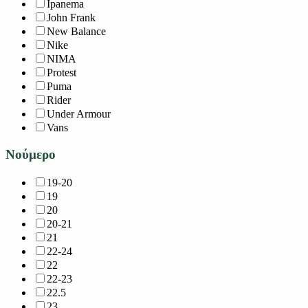
Ipanema
John Frank
New Balance
Nike
NIMA
Protest
Puma
Rider
Under Armour
Vans
Νούμερο
19-20
19
20
20-21
21
22-24
22
22-23
22.5
23