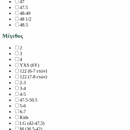
47
47.5
48-49
48 1/2
48.5
Μέγεθος
2
3
4
YXS (6Y)
122 (6-7 ετών)
122 (7-8 ετών)
2-3
3-4
4-5
47.5-50.5
5-6
6-7
Kids
LG (42-47,5)
M (36.5-42)