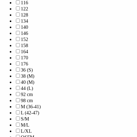
116
122
128
134
140
146
152
158
164
170
176
36 (S)
38 (M)
40 (M)
44 (L)
92 cm
98 cm
M (36-41)
L (42-47)
S/M
M/L
L/XL