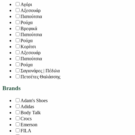
Αγόρι
Αξεσουάρ
Παπούτσια
Ρούχα
Βρεφικά
Παπούτσια
Ρούχα
Κορίτσι
Αξεσουάρ
Παπούτσια
Ρούχα
Σαγιονάρες | Πέδιλα
Πετσέτες Θαλάσσης
Brands
Adam's Shoes
Adidas
Body Talk
Crocs
Emerson
FILA