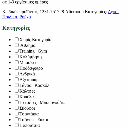
σε 1-3 εργάσιμες ημέρες
Κωδικός προϊόντος:
1231-751728 Afternoon
Κατηγορίες:
Αγόρι
,
Παιδικά
,
Ρούχα
Κατηγορίες
Χωρίς Κατηγορία
'Αθλημα
Training | Gym
Κολύμβηση
Μπάσκετ
Ποδόσφαιρο
Ανδρικά
Αξεσουάρ
Γάντια | Κασκόλ
Κάλτσες
Καπέλα
Πετσέτες | Μπουρνούζια
Σκούφοι
Τσαντάκια
Τσάντες | Σάκοι
Παπούτσια