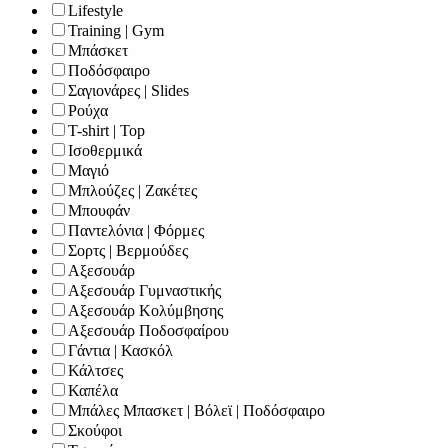
Lifestyle
Training | Gym
Μπάσκετ
Ποδόσφαιρο
Σαγιονάρες | Slides
Ρούχα
T-shirt | Top
Ισοθερμικά
Μαγιό
Μπλούζες | Ζακέτες
Μπουφάν
Παντελόνια | Φόρμες
Σορτς | Βερμούδες
Αξεσουάρ
Αξεσουάρ Γυμναστικής
Αξεσουάρ Κολύμβησης
Αξεσουάρ Ποδοσφαίρου
Γάντια | Κασκόλ
Κάλτσες
Καπέλα
Μπάλες Μπασκετ | Βόλεϊ | Ποδόσφαιρο
Σκούφοι