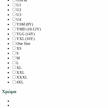
OSFM
U1
U2
U3
U4
YSM (8Y)
YMD (10-12Y)
YLG (14Y)
YXL (16Y)
One Size
XS
S
M
L
XL
XXL
XXXL
4XL
Χρώμα