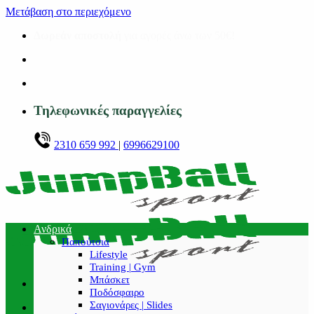
Μετάβαση στο περιεχόμενο
Δωρεάν αποστολή
για αγορές άνω των 50€!
Τηλεφωνικές παραγγελίες
2310 659 992
|
6996629100
Ανδρικά
Παπούτσια
Lifestyle
Training | Gym
Μπάσκετ
Ποδόσφαιρο
Σαγιονάρες | Slides