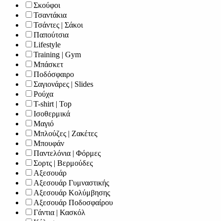
Σκούφοι
Τσαντάκια
Τσάντες | Σάκοι
Παπούτσια
Lifestyle
Training | Gym
Μπάσκετ
Ποδόσφαιρο
Σαγιονάρες | Slides
Ρούχα
T-shirt | Top
Ισοθερμικά
Μαγιό
Μπλούζες | Ζακέτες
Μπουφάν
Παντελόνια | Φόρμες
Σορτς | Βερμούδες
Αξεσουάρ
Αξεσουάρ Γυμναστικής
Αξεσουάρ Κολύμβησης
Αξεσουάρ Ποδοσφαίρου
Γάντια | Κασκόλ