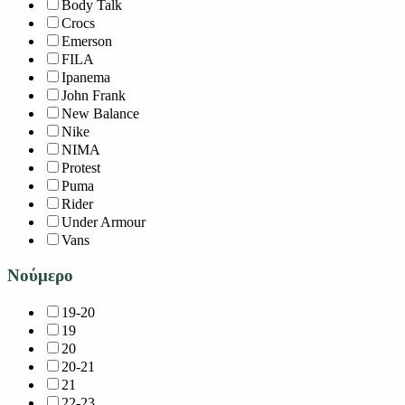
Body Talk
Crocs
Emerson
FILA
Ipanema
John Frank
New Balance
Nike
NIMA
Protest
Puma
Rider
Under Armour
Vans
Νούμερο
19-20
19
20
20-21
21
22-23