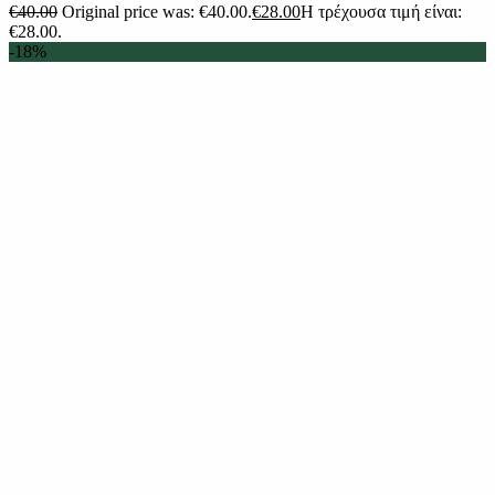
€
40.00
Original price was: €40.00.
€
28.00
Η τρέχουσα τιμή είναι:
€28.00.
-18%