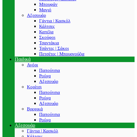
Μπουφάν
Μαγιό
Αξεσουάρ
Γάντια | Κασκόλ
Κάλτσες
Καπέλα
Σκούφοι
Τσαντάκια
Τσάντες | Σάκοι
Πετσέτες | Μπουρνούζια
Παιδικά
Αγόρι
Παπούτσια
Ρούχα
Αξεσουάρ
Κορίτσι
Παπούτσια
Ρούχα
Αξεσουάρ
Βρεφικά
Παπούτσια
Ρούχα
Αξεσουάρ
Γάντια | Κασκόλ
Κάλτσες