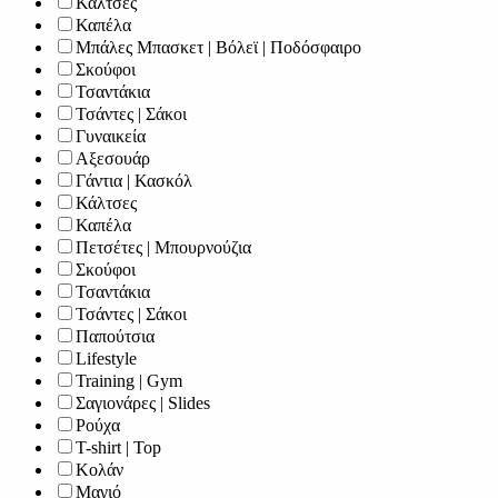
Κάλτσες
Καπέλα
Μπάλες Μπασκετ | Βόλεϊ | Ποδόσφαιρο
Σκούφοι
Τσαντάκια
Τσάντες | Σάκοι
Γυναικεία
Αξεσουάρ
Γάντια | Κασκόλ
Κάλτσες
Καπέλα
Πετσέτες | Μπουρνούζια
Σκούφοι
Τσαντάκια
Τσάντες | Σάκοι
Παπούτσια
Lifestyle
Training | Gym
Σαγιονάρες | Slides
Ρούχα
T-shirt | Top
Κολάν
Μαγιό