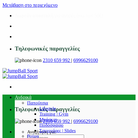
Μετάβαση στο περιεχόμενο
Δωρεάν αποστολή
για αγορές άνω των 50€!
Τηλεφωνικές παραγγελίες
2310 659 992
|
6996629100
Ανδρικά
Παπούτσια
Lifestyle
Τηλεφωνικές παραγγελίες
Training | Gym
Μπάσκετ
2310 659 992
|
6996629100
Ποδόσφαιρο
Σαγιονάρες | Slides
Αναζήτηση για:
Ρούχα