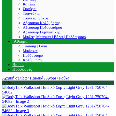
Καπέλα
Σκούφοι
Τσαντάκια
Τσάντες | Σάκοι
Αξεσουάρ Κολύμβησης
Αξεσουάρ Ποδοσφαίρου
Αξεσουάρ Γυμναστικής
Μπάλες Μπασκετ | Βόλεϊ | Ποδόσφαιρο
‘Αθλημα
Training | Gym
Μπάσκετ
Ποδόσφαιρο
Κολύμβηση
Brands
Προσφορές
Αρχική σελίδα
/
Παιδικά
/
Αγόρι
/
Ρούχα
-20%