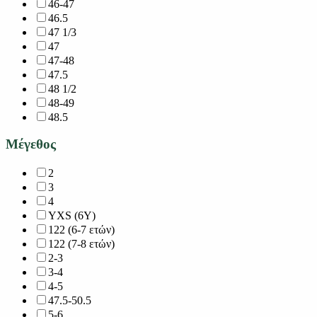
46-47
46.5
47 1/3
47
47-48
47.5
48 1/2
48-49
48.5
Μέγεθος
2
3
4
YXS (6Y)
122 (6-7 ετών)
122 (7-8 ετών)
2-3
3-4
4-5
47.5-50.5
5-6