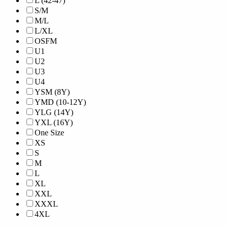
L (42-47)
S/M
M/L
L/XL
OSFM
U1
U2
U3
U4
YSM (8Y)
YMD (10-12Y)
YLG (14Y)
YXL (16Y)
One Size
XS
S
M
L
XL
XXL
XXXL
4XL