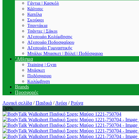
Γάντια | Κασκόλ
Κάλτσες
Καπέλα
Σκούφοι
Τσαντάκια
Τσάντες | Σάκοι
Αξεσουάρ Κολύμβησης
Αξεσουάρ Ποδοσφαίρου
Αξεσουάρ Γυμναστικής
Μπάλες Μπασκετ | Βόλεϊ | Ποδόσφαιρο
‘Αθλημα
Training | Gym
Μπάσκετ
Ποδόσφαιρο
Κολύμβηση
Brands
Προσφορές
Αρχική σελίδα
/
Παιδικά
/
Αγόρι
/
Ρούχα
-30%