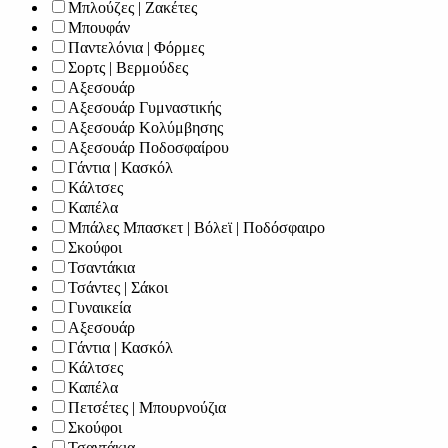
Μπλούζες | Ζακέτες
Μπουφάν
Παντελόνια | Φόρμες
Σορτς | Βερμούδες
Αξεσουάρ
Αξεσουάρ Γυμναστικής
Αξεσουάρ Κολύμβησης
Αξεσουάρ Ποδοσφαίρου
Γάντια | Κασκόλ
Κάλτσες
Καπέλα
Μπάλες Μπασκετ | Βόλεϊ | Ποδόσφαιρο
Σκούφοι
Τσαντάκια
Τσάντες | Σάκοι
Γυναικεία
Αξεσουάρ
Γάντια | Κασκόλ
Κάλτσες
Καπέλα
Πετσέτες | Μπουρνούζια
Σκούφοι
Τσαντάκια