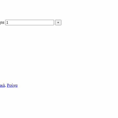
ητα
ικά
,
Ρούχα