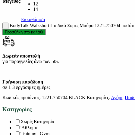
Μέγεθος
12
14
Εκκαθάριση
BodyTalk Walkshort Παιδικό Σορτς Μαύρο 1221-750704 ποσότ
Προσθήκη στο καλάθι
Δωρεάν αποστολή
για παραγγελίες άνω των 50€
Γρήγορη παράδοση
σε 1-3 εργάσιμες ημέρες
Κωδικός προϊόντος:
1221-750704 BLACK
Κατηγορίες:
Αγόρι
,
Παιδ
Κατηγορίες
Χωρίς Κατηγορία
'Αθλημα
Training | Gym