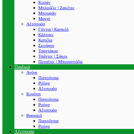
Κολάν
Μπλούζες | Ζακέτες
Μπουφάν
Μαγιό
Αξεσουάρ
Γάντια | Κασκόλ
Κάλτσες
Καπέλα
Σκούφοι
Τσαντάκια
Τσάντες | Σάκοι
Πετσέτες | Μπουρνούζια
Παιδικά
Αγόρι
Παπούτσια
Ρούχα
Αξεσουάρ
Κορίτσι
Παπούτσια
Ρούχα
Αξεσουάρ
Βρεφικά
Παπούτσια
Ρούχα
Αξεσουάρ