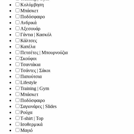
Κολύμβηση
Μπάσκετ
Ποδόσφαιρο
Ανδρικά
Αξεσουάρ
Γάντια | Κασκόλ
Κάλτσες
Καπέλα
Πετσέτες | Μπουρνούζια
Σκούφοι
Τσαντάκια
Τσάντες | Σάκοι
Παπούτσια
Lifestyle
Training | Gym
Μπάσκετ
Ποδόσφαιρο
Σαγιονάρες | Slides
Ρούχα
T-shirt | Top
Ισοθερμικά
Μαγιό