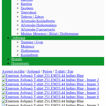
Καπέλα
Σκούφοι
Τσαντάκια
Τσάντες | Σάκοι
Αξεσουάρ Κολύμβησης
Αξεσουάρ Ποδοσφαίρου
Αξεσουάρ Γυμναστικής
Μπάλες Μπασκετ | Βόλεϊ | Ποδόσφαιρο
‘Αθλημα
Training | Gym
Μπάσκετ
Ποδόσφαιρο
Κολύμβηση
Brands
Προσφορές
Αρχική σελίδα
/
Ανδρικά
/
Ρούχα
/
T-shirt | Top