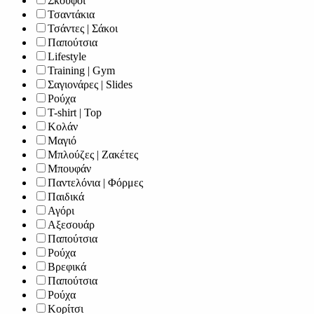
Σκούφοι
Τσαντάκια
Τσάντες | Σάκοι
Παπούτσια
Lifestyle
Training | Gym
Σαγιονάρες | Slides
Ρούχα
T-shirt | Top
Κολάν
Μαγιό
Μπλούζες | Ζακέτες
Μπουφάν
Παντελόνια | Φόρμες
Παιδικά
Αγόρι
Αξεσουάρ
Παπούτσια
Ρούχα
Βρεφικά
Παπούτσια
Ρούχα
Κορίτσι