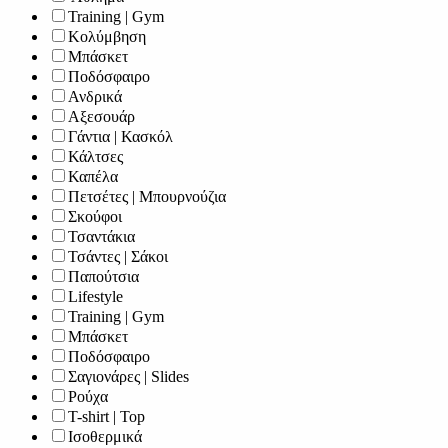
Training | Gym
Κολύμβηση
Μπάσκετ
Ποδόσφαιρο
Ανδρικά
Αξεσουάρ
Γάντια | Κασκόλ
Κάλτσες
Καπέλα
Πετσέτες | Μπουρνούζια
Σκούφοι
Τσαντάκια
Τσάντες | Σάκοι
Παπούτσια
Lifestyle
Training | Gym
Μπάσκετ
Ποδόσφαιρο
Σαγιονάρες | Slides
Ρούχα
T-shirt | Top
Ισοθερμικά