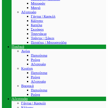
Μπουφάν
Μαγιό
Αξεσουάρ
Γάντια | Κασκόλ
Κάλτσες
Καπέλα
Σκούφοι
Τσαντάκια
Τσάντες | Σάκοι
Πετσέτες | Μπουρνούζια
Παιδικά
Αγόρι
Παπούτσια
Ρούχα
Αξεσουάρ
Κορίτσι
Παπούτσια
Ρούχα
Αξεσουάρ
Βρεφικά
Παπούτσια
Ρούχα
Αξεσουάρ
Γάντια | Κασκόλ
Κάλτσες