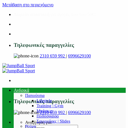
Μετάβαση στο περιεχόμενο
Δωρεάν αποστολή
για αγορές άνω των 50€!
Τηλεφωνικές παραγγελίες
2310 659 992
|
6996629100
Ανδρικά
Παπούτσια
Lifestyle
Τηλεφωνικές παραγγελίες
Training | Gym
Μπάσκετ
2310 659 992
|
6996629100
Ποδόσφαιρο
Σαγιονάρες | Slides
Αναζήτηση για:
Ρούχα