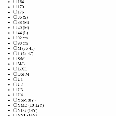
164
170
176
36 (S)
38 (M)
40 (M)
44 (L)
92 cm
98 cm
M (36-41)
L (42-47)
S/M
M/L
L/XL
OSFM
U1
U2
U3
U4
YSM (8Y)
YMD (10-12Y)
YLG (14Y)
YXL (16Y)