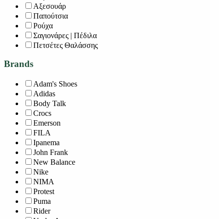
Αξεσουάρ
Παπούτσια
Ρούχα
Σαγιονάρες | Πέδιλα
Πετσέτες Θαλάσσης
Brands
Adam's Shoes
Adidas
Body Talk
Crocs
Emerson
FILA
Ipanema
John Frank
New Balance
Nike
NIMA
Protest
Puma
Rider