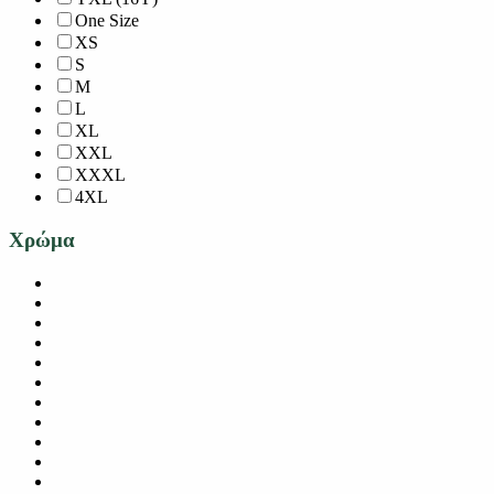
One Size
XS
S
M
L
XL
XXL
XXXL
4XL
Χρώμα