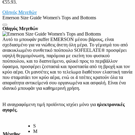
€55.93.
Οδηγός Μεγεθών
Emerson Size Guide Women's Tops and Bottoms
Οδηγός Μεγεθών
Αυτό το μπουφάν puffer EMERSON μέσου βάρους, είναι
σχεδιασμένο για να νιώθεις άνετη όλη μέρα. Το γέμισμά του από
ανακυκλωμένο συνθετικό πούπουλο SOFEELATE® προσφέρει
υψηλή θερμομόνωση, παρόμοια με εκείνη του φυσικού
πούπουλου, και το διαπνεόμενο, φιλικό προς το περιβάλλον
ύφασμα, προσφέρει ζεστασιά και προστασία από τη βροχή και τον
κρύο αέρα. Οι μανσέτες και το τελείωμα διαθέτουν ελαστική ταινία
που σταματάει τον κρύο αέρα, ενώ οι 4 τσέπες κρατούν όλα τα
απαραίτητα αντικείμενά σου οργανωμένα και ασφαλή. Είναι ένα
ιδανικό μπουφάν για καθημερινή χρήση.
Η αναγραφόμενη τιμή προϊόντος ισχύει μόνο για
ηλεκτρονικές
αγορές
.
S
M
Μέγεθος