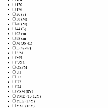
170
176
36 (S)
38 (M)
40 (M)
44 (L)
92 cm
98 cm
M (36-41)
L (42-47)
S/M
M/L
L/XL
OSFM
U1
U2
U3
U4
YSM (8Y)
YMD (10-12Y)
YLG (14Y)
YXL (16Y)