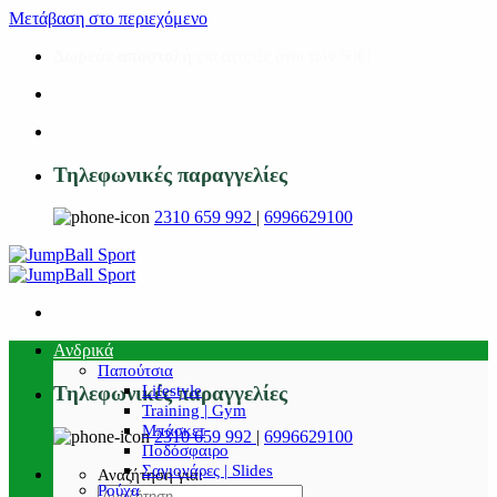
Μετάβαση στο περιεχόμενο
Δωρεάν αποστολή
για αγορές άνω των 50€!
Τηλεφωνικές παραγγελίες
2310 659 992
|
6996629100
Ανδρικά
Παπούτσια
Lifestyle
Τηλεφωνικές παραγγελίες
Training | Gym
Μπάσκετ
2310 659 992
|
6996629100
Ποδόσφαιρο
Σαγιονάρες | Slides
Αναζήτηση για:
Ρούχα