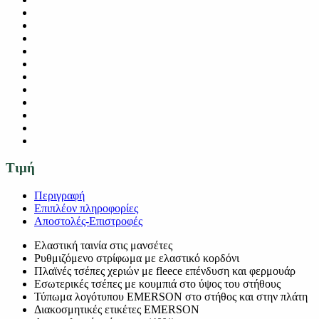
Τιμή
Περιγραφή
Επιπλέον πληροφορίες
Αποστολές-Επιστροφές
Ελαστική ταινία στις μανσέτες
Ρυθμιζόμενο στρίφωμα με ελαστικό κορδόνι
Πλαϊνές τσέπες χεριών με fleece επένδυση και φερμουάρ
Εσωτερικές τσέπες με κουμπιά στο ύψος του στήθους
Τύπωμα λογότυπου EMERSON στο στήθος και στην πλάτη
Διακοσμητικές ετικέτες EMERSON