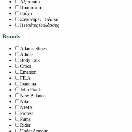
Αξεσουάρ
Παπούτσια
Ρούχα
Σαγιονάρες | Πέδιλα
Πετσέτες Θαλάσσης
Brands
Adam's Shoes
Adidas
Body Talk
Crocs
Emerson
FILA
Ipanema
John Frank
New Balance
Nike
NIMA
Protest
Puma
Rider
Under Armour