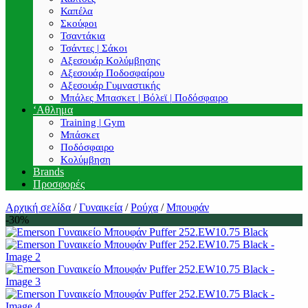
Καπέλα
Σκούφοι
Τσαντάκια
Τσάντες | Σάκοι
Αξεσουάρ Κολύμβησης
Αξεσουάρ Ποδοσφαίρου
Αξεσουάρ Γυμναστικής
Μπάλες Μπασκετ | Βόλεϊ | Ποδόσφαιρο
‘Αθλημα
Training | Gym
Μπάσκετ
Ποδόσφαιρο
Κολύμβηση
Brands
Προσφορές
Αρχική σελίδα
/
Γυναικεία
/
Ρούχα
/
Μπουφάν
-30%