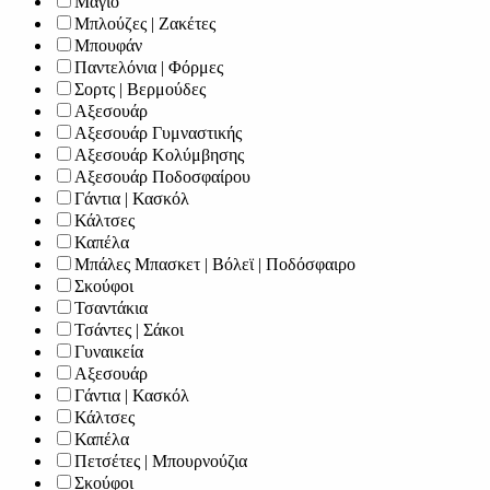
Μαγιό
Μπλούζες | Ζακέτες
Μπουφάν
Παντελόνια | Φόρμες
Σορτς | Βερμούδες
Αξεσουάρ
Αξεσουάρ Γυμναστικής
Αξεσουάρ Κολύμβησης
Αξεσουάρ Ποδοσφαίρου
Γάντια | Κασκόλ
Κάλτσες
Καπέλα
Μπάλες Μπασκετ | Βόλεϊ | Ποδόσφαιρο
Σκούφοι
Τσαντάκια
Τσάντες | Σάκοι
Γυναικεία
Αξεσουάρ
Γάντια | Κασκόλ
Κάλτσες
Καπέλα
Πετσέτες | Μπουρνούζια
Σκούφοι