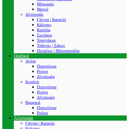
Μπουφάν
Μαγιό
Αξεσουάρ
Γάντια | Κασκόλ
Κάλτσες
Καπέλα
Σκούφοι
Τσαντάκια
Τσάντες | Σάκοι
Πετσέτες | Μπουρνούζια
Παιδικά
Αγόρι
Παπούτσια
Ρούχα
Αξεσουάρ
Κορίτσι
Παπούτσια
Ρούχα
Αξεσουάρ
Βρεφικά
Παπούτσια
Ρούχα
Αξεσουάρ
Γάντια | Κασκόλ
Κάλτσες