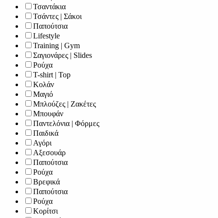
Τσαντάκια
Τσάντες | Σάκοι
Παπούτσια
Lifestyle
Training | Gym
Σαγιονάρες | Slides
Ρούχα
T-shirt | Top
Κολάν
Μαγιό
Μπλούζες | Ζακέτες
Μπουφάν
Παντελόνια | Φόρμες
Παιδικά
Αγόρι
Αξεσουάρ
Παπούτσια
Ρούχα
Βρεφικά
Παπούτσια
Ρούχα
Κορίτσι