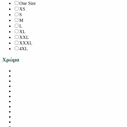
One Size
XS
S
M
L
XL
XXL
XXXL
4XL
Χρώμα