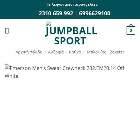
Μετάβαση
Τηλεφωνικές παραγγελίες
στο
2310 659 992
|
6996629100
περιεχόμενο
0
Αρχική σελίδα
/
Ανδρικά
/
Ρούχα
/
Μπλούζες | Ζακέτες