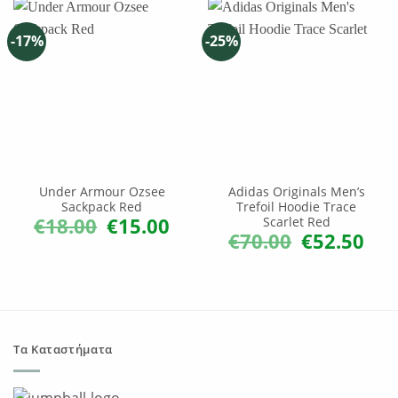
-17%
-25%
Under Armour Ozsee
Adidas Originals Men’s
Sackpack Red
Trefoil Hoodie Trace
€
18.00
€
15.00
Scarlet Red
Original
Η
price
τρέχουσα
€
70.00
€
52.50
Original
Η
was:
τιμή
price
τρέχ
€18.00.
είναι:
was:
τιμή
€15.00.
€70.00.
είναι:
€52.5
Τα Καταστήματα