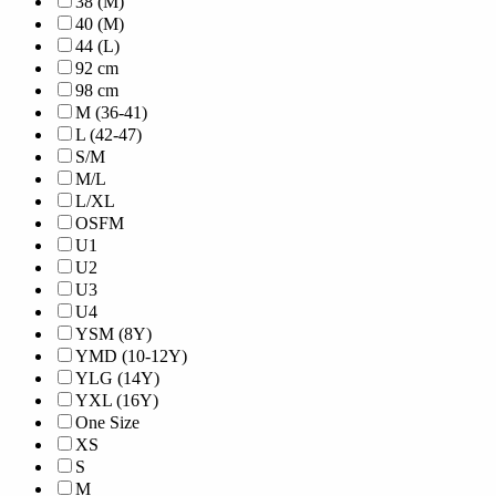
38 (M)
40 (M)
44 (L)
92 cm
98 cm
M (36-41)
L (42-47)
S/M
M/L
L/XL
OSFM
U1
U2
U3
U4
YSM (8Y)
YMD (10-12Y)
YLG (14Y)
YXL (16Y)
One Size
XS
S
M