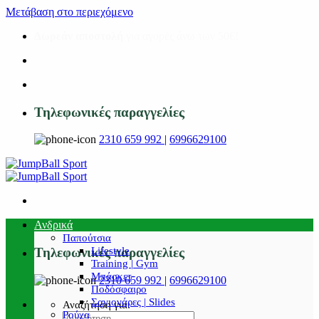
Μετάβαση στο περιεχόμενο
Δωρεάν αποστολή
για αγορές άνω των 50€!
Τηλεφωνικές παραγγελίες
2310 659 992
|
6996629100
Ανδρικά
Παπούτσια
Lifestyle
Τηλεφωνικές παραγγελίες
Training | Gym
Μπάσκετ
2310 659 992
|
6996629100
Ποδόσφαιρο
Σαγιονάρες | Slides
Αναζήτηση για:
Ρούχα