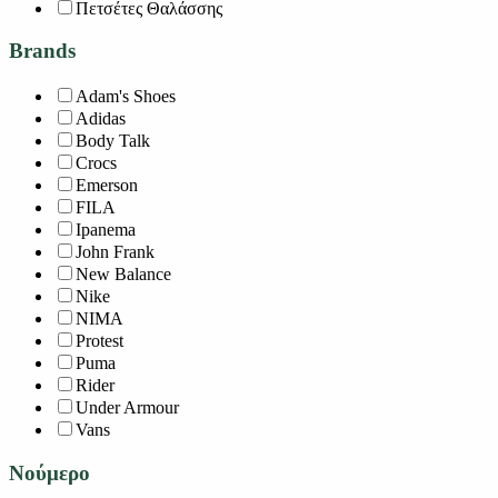
Πετσέτες Θαλάσσης
Brands
Adam's Shoes
Adidas
Body Talk
Crocs
Emerson
FILA
Ipanema
John Frank
New Balance
Nike
NIMA
Protest
Puma
Rider
Under Armour
Vans
Νούμερο