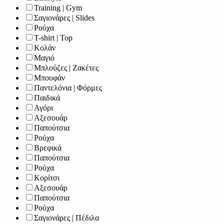
Training | Gym
Σαγιονάρες | Slides
Ρούχα
T-shirt | Top
Κολάν
Μαγιό
Μπλούζες | Ζακέτες
Μπουφάν
Παντελόνια | Φόρμες
Παιδικά
Αγόρι
Αξεσουάρ
Παπούτσια
Ρούχα
Βρεφικά
Παπούτσια
Ρούχα
Κορίτσι
Αξεσουάρ
Παπούτσια
Ρούχα
Σαγιονάρες | Πέδιλα