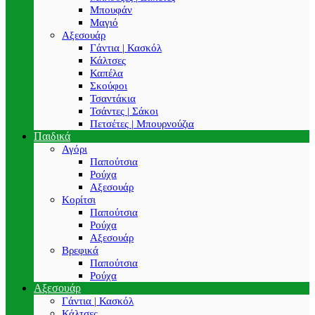
Μπουφάν
Μαγιό
Αξεσουάρ
Γάντια | Κασκόλ
Κάλτσες
Καπέλα
Σκούφοι
Τσαντάκια
Τσάντες | Σάκοι
Πετσέτες | Μπουρνούζια
Παιδικά
Αγόρι
Παπούτσια
Ρούχα
Αξεσουάρ
Κορίτσι
Παπούτσια
Ρούχα
Αξεσουάρ
Βρεφικά
Παπούτσια
Ρούχα
Αξεσουάρ
Γάντια | Κασκόλ
Κάλτσες