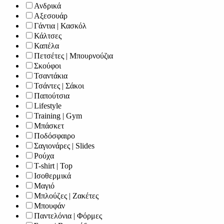
Ανδρικά
Αξεσουάρ
Γάντια | Κασκόλ
Κάλτσες
Καπέλα
Πετσέτες | Μπουρνούζια
Σκούφοι
Τσαντάκια
Τσάντες | Σάκοι
Παπούτσια
Lifestyle
Training | Gym
Μπάσκετ
Ποδόσφαιρο
Σαγιονάρες | Slides
Ρούχα
T-shirt | Top
Ισοθερμικά
Μαγιό
Μπλούζες | Ζακέτες
Μπουφάν
Παντελόνια | Φόρμες