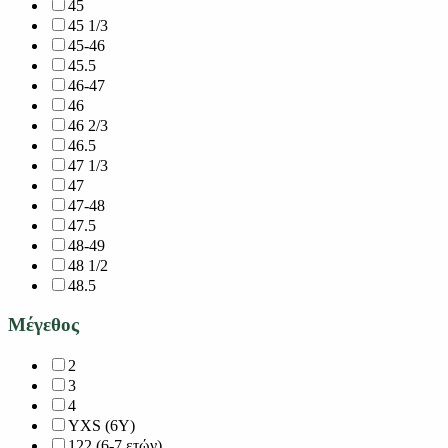
45
45 1/3
45-46
45.5
46-47
46
46 2/3
46.5
47 1/3
47
47-48
47.5
48-49
48 1/2
48.5
Μέγεθος
2
3
4
YXS (6Y)
122 (6-7 ετών)