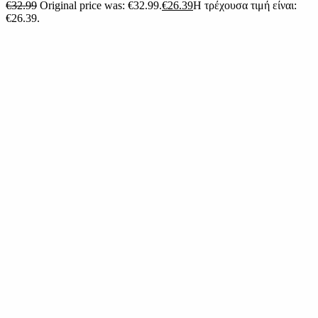
€
32.99
Original price was: €32.99.
€
26.39
Η τρέχουσα τιμή είναι:
€26.39.