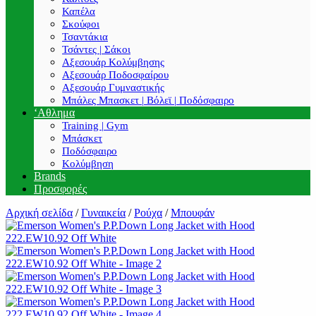
Καπέλα
Σκούφοι
Τσαντάκια
Τσάντες | Σάκοι
Αξεσουάρ Κολύμβησης
Αξεσουάρ Ποδοσφαίρου
Αξεσουάρ Γυμναστικής
Μπάλες Μπασκετ | Βόλεϊ | Ποδόσφαιρο
‘Αθλημα
Training | Gym
Μπάσκετ
Ποδόσφαιρο
Κολύμβηση
Brands
Προσφορές
Αρχική σελίδα
/
Γυναικεία
/
Ρούχα
/
Μπουφάν