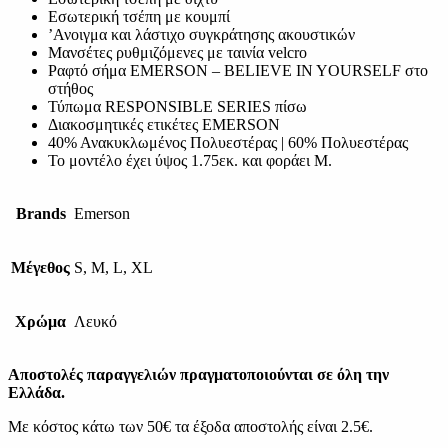
Εσωτερική τσέπη με κουμπί
ʼΑνοιγμα και λάστιχο συγκράτησης ακουστικών
Μανσέτες ρυθμιζόμενες με ταινία velcro
Ραφτό σήμα EMERSON – BELIEVE IN YOURSELF στο
στήθος
Τύπωμα RESPONSIBLE SERIES πίσω
Διακοσμητικές ετικέτες EMERSON
40% Ανακυκλωμένος Πολυεστέρας | 60% Πολυεστέρας
Το μοντέλο έχει ύψος 1.75εκ. και φοράει M.
Brands
Emerson
Μέγεθος
S, M, L, XL
Χρώμα
Λευκό
Αποστολές παραγγελιών πραγματοποιούνται σε όλη την
Ελλάδα.
Με κόστος κάτω των 50€ τα έξοδα αποστολής είναι 2.5€.