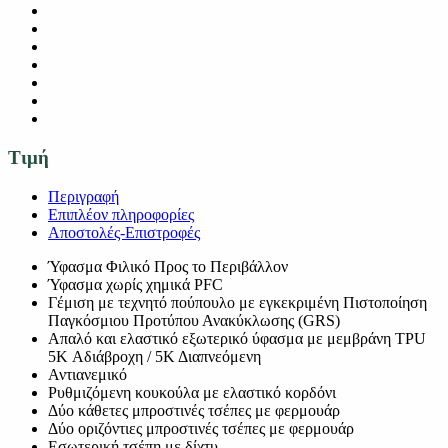
Τιμή
Περιγραφή
Επιπλέον πληροφορίες
Αποστολές-Επιστροφές
Ύφασμα Φιλικό Προς το Περιβάλλον
Ύφασμα χωρίς χημικά PFC
Γέμιση με τεχνητό πούπουλο με εγκεκριμένη Πιστοποίηση
Παγκόσμιου Προτύπου Ανακύκλωσης (GRS)
Απαλό και ελαστικό εξωτερικό ύφασμα με μεμβράνη TPU
5K Αδιάβροχη / 5Κ Διαπνεόμενη
Αντιανεμικό
Ρυθμιζόμενη κουκούλα με ελαστικό κορδόνι
Δύο κάθετες μπροστινές τσέπες με φερμουάρ
Δύο οριζόντιες μπροστινές τσέπες με φερμουάρ
Εσωτερική τσέπη με δίχτυ