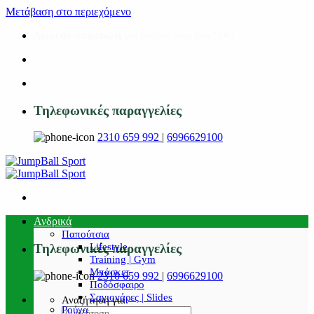
Μετάβαση στο περιεχόμενο
Δωρεάν αποστολή
για αγορές άνω των 50€!
Τηλεφωνικές παραγγελίες
2310 659 992
|
6996629100
Ανδρικά
Παπούτσια
Lifestyle
Τηλεφωνικές παραγγελίες
Training | Gym
Μπάσκετ
2310 659 992
|
6996629100
Ποδόσφαιρο
Σαγιονάρες | Slides
Αναζήτηση για:
Ρούχα