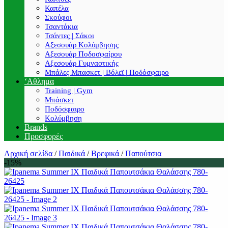
Καπέλα
Σκούφοι
Τσαντάκια
Τσάντες | Σάκοι
Αξεσουάρ Κολύμβησης
Αξεσουάρ Ποδοσφαίρου
Αξεσουάρ Γυμναστικής
Μπάλες Μπασκετ | Βόλεϊ | Ποδόσφαιρο
‘Αθλημα
Training | Gym
Μπάσκετ
Ποδόσφαιρο
Κολύμβηση
Brands
Προσφορές
Αρχική σελίδα
/
Παιδικά
/
Βρεφικά
/
Παπούτσια
-15%