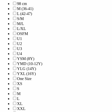
98 cm
M (36-41)
L (42-47)
S/M
M/L
L/XL
OSFM
U1
U2
U3
U4
YSM (8Y)
YMD (10-12Y)
YLG (14Y)
YXL (16Y)
One Size
XS
S
M
L
XL
XXL