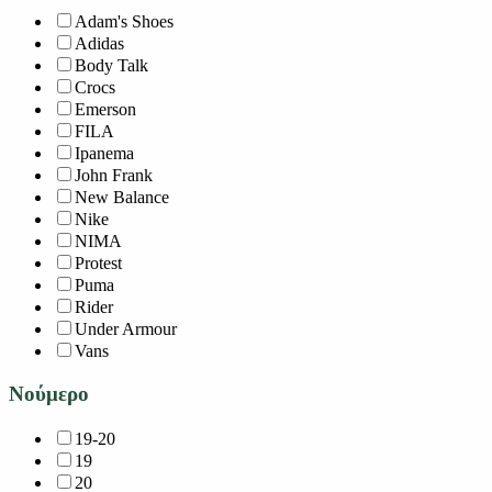
Adam's Shoes
Adidas
Body Talk
Crocs
Emerson
FILA
Ipanema
John Frank
New Balance
Nike
NIMA
Protest
Puma
Rider
Under Armour
Vans
Νούμερο
19-20
19
20