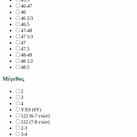
46-47
46
46 2/3
46.5
47-48
47 1/3
47
47.5
48-49
48 1/2
48.5
Μέγεθος
2
3
4
YXS (6Y)
122 (6-7 ετών)
122 (7-8 ετών)
2-3
3-4