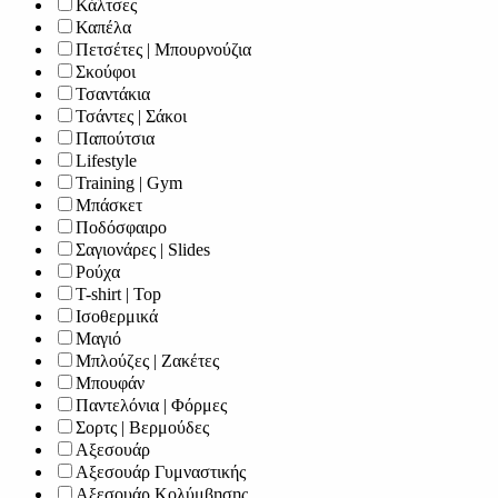
Κάλτσες
Καπέλα
Πετσέτες | Μπουρνούζια
Σκούφοι
Τσαντάκια
Τσάντες | Σάκοι
Παπούτσια
Lifestyle
Training | Gym
Μπάσκετ
Ποδόσφαιρο
Σαγιονάρες | Slides
Ρούχα
T-shirt | Top
Ισοθερμικά
Μαγιό
Μπλούζες | Ζακέτες
Μπουφάν
Παντελόνια | Φόρμες
Σορτς | Βερμούδες
Αξεσουάρ
Αξεσουάρ Γυμναστικής
Αξεσουάρ Κολύμβησης