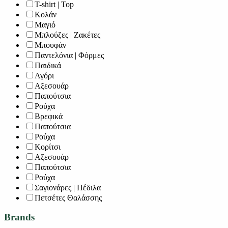
T-shirt | Top
Κολάν
Μαγιό
Μπλούζες | Ζακέτες
Μπουφάν
Παντελόνια | Φόρμες
Παιδικά
Αγόρι
Αξεσουάρ
Παπούτσια
Ρούχα
Βρεφικά
Παπούτσια
Ρούχα
Κορίτσι
Αξεσουάρ
Παπούτσια
Ρούχα
Σαγιονάρες | Πέδιλα
Πετσέτες Θαλάσσης
Brands