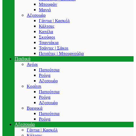
Μπουφάν
Μαγιό
Αξεσουάρ
Γάντια | Κασκόλ
Κάλτσες
Καπέλα
Σκούφοι
Τσαντάκια
Τσάντες | Σάκοι
Πετσέτες | Μπουρνούζια
Παιδικά
Αγόρι
Παπούτσια
Ρούχα
Αξεσουάρ
Κορίτσι
Παπούτσια
Ρούχα
Αξεσουάρ
Βρεφικά
Παπούτσια
Ρούχα
Αξεσουάρ
Γάντια | Κασκόλ
Κάλτσες