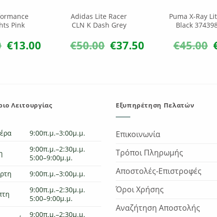
formance
Adidas Lite Racer
Puma X-Ray Lit
hts Pink
CLN K Dash Grey
Black 37439
0
€
13.00
€
50.00
€
37.50
€
45.00
Original
Η
Original
Η
O
price
τρέχουσα
price
τρέχουσα
p
was:
τιμή
was:
τιμή
w
€20.00.
είναι:
€50.00.
είναι:
€
€13.00.
€37.50.
ιο Λειτουργίας
Εξυπηρέτηση Πελατών
τέρα
9:00π.μ.–3:00μ.μ.
Επικοινωνία
9:00π.μ.–2:30μ.μ.
Τρόποι Πληρωμής
η
5:00–9:00μ.μ.
Αποστολές-Επιστροφές
άρτη
9:00π.μ.–3:00μ.μ.
Όροι Χρήσης
9:00π.μ.–2:30μ.μ.
πτη
5:00–9:00μ.μ.
Αναζήτηση Αποστολής
9:00π.μ.–2:30μ.μ.