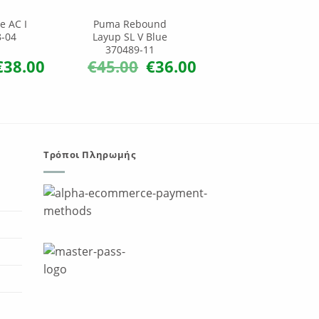
e AC I
Puma Rebound
8-04
Layup SL V Blue
370489-11
€
38.00
€
45.00
€
36.00
riginal
Η
Original
Η
rice
τρέχουσα
price
τρέχουσα
as:
τιμή
was:
τιμή
45.00.
είναι:
€45.00.
είναι:
€38.00.
€36.00.
Τρόποι Πληρωμής