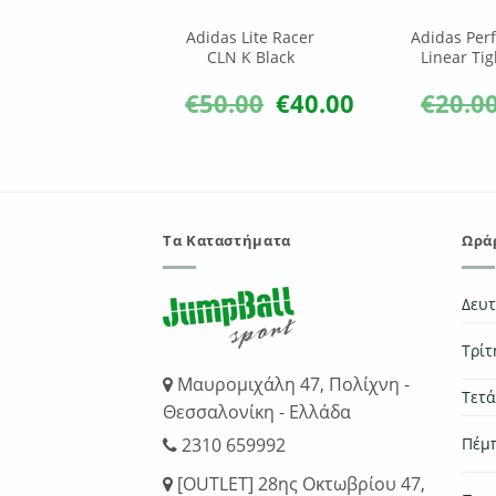
ela Breathe
Adidas Lite Racer
Adidas Per
PS Black
CLN K Black
Linear Tig
.00
€
31.00
€
50.00
€
40.00
€
20.0
Original
Η
Original
Η
price
τρέχουσα
price
τρέχουσα
was:
τιμή
was:
τιμή
€45.00.
είναι:
€50.00.
είναι:
€31.00.
€40.00.
Τα Καταστήματα
Ωράρ
Δευ
Τρίτ
Μαυρομιχάλη 47, Πολίχνη -
Τετ
Θεσσαλονίκη - Ελλάδα
Πέμ
2310 659992
[OUTLET] 28ης Οκτωβρίου 47,