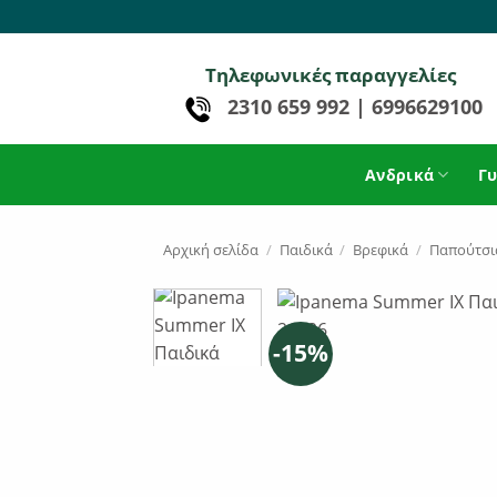
Μετάβαση
στο
περιεχόμενο
Τηλεφωνικές παραγγελίες
2310 659 992
|
6996629100
Ανδρικά
Γυ
Αρχική σελίδα
/
Παιδικά
/
Βρεφικά
/
Παπούτσι
-15%