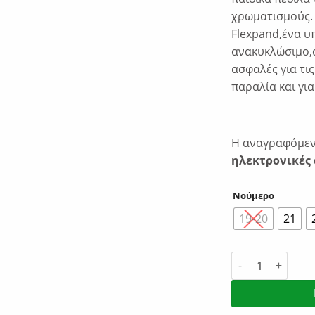
χρωματισμούς.
Flexpand,ένα υ
ανακυκλώσιμο,ά
ασφαλές για τις
παραλία και για
Η αναγραφόμενη
ηλεκτρονικές 
Νούμερο
19-20
21
Ipanema Summer