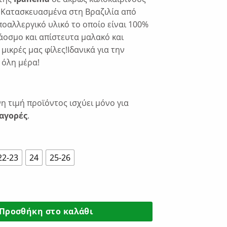
€24.65.
 Κατασκευασμένα στη Βραζιλία από
ποαλλεργικό υλικό το οποίο είναι 100%
οσμο και απίστευτα μαλακό και
 μικρές μας φίλες!Ιδανικά για την
 όλη μέρα!
 τιμή προϊόντος ισχύει μόνο για
αγορές
.
22-23
24
25-26
 IX Παιδικά Παπουτσάκια Θαλάσσης 780-26426 ποσότητα
Προσθήκη στο καλάθι