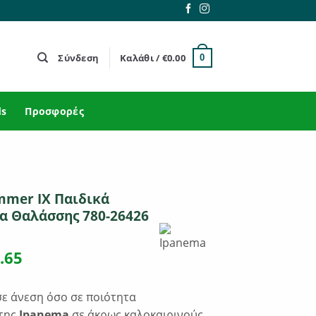
Σύνδεση
Καλάθι /
€
0.00
0
ds
Προσφορές
mmer IX Παιδικά
α Θαλάσσης 780-26426
ginal
Η
.65
ce
τρέχουσα
s:
τιμή
ε άνεση όσο σε ποιότητα
.00.
είναι:
 της
Ipanema
σε άκρως καλοκαιρινούς