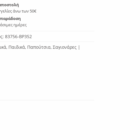
αποστολή
γελίες άνω των 50€
 παράδοση
γάσιμες ημέρες
ος:
83756-BP352
ικά
,
Παιδικά
,
Παπούτσια
,
Σαγιονάρες |