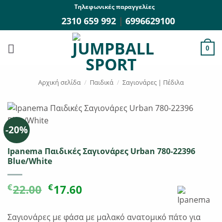
Μετάβαση
Τηλεφωνικές παραγγελίες
στο
2310 659 992
|
6996629100
περιεχόμενο
0
Αρχική σελίδα
/
Παιδικά
/
Σαγιονάρες | Πέδιλα
-20%
Ipanema Παιδικές Σαγιονάρες Urban 780-22396
Blue/White
Original
Η
€
€
22.00
17.60
price
τρέχουσα
was:
τιμή
Σαγιονάρες με φάσα με μαλακό ανατομικό πάτο για