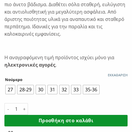
€22.00.
είναι:
πιο άνετο βάδισμα. Διαθέτει σόλα σταθερή, ευλύγιστη
€17.60.
και αντιολισθητική για μεγαλύτερη ασφάλεια. Από
άριστης ποιότητας υλικά για αναπαυτικό και σταθερό
περπάτημα. Ιδανικές για την παραλία και τις
καλοκαιρινές εμφανίσεις.
Η αναγραφόμενη τιμή προϊόντος ισχύει μόνο για
ηλεκτρονικές αγορές
.
ΕΚΚΑΘΆΡΙΣΗ
Νούμερο
27
28-29
30
31
32
33
35-36
Ipanema Παιδικές Σαγιονάρες Urban 780-22396 Blue/White 
Προσθήκη στο καλάθι