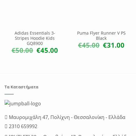
Adidas Essentials 3-
Puma Flyer Runner V PS
Stripes Hoodie Kids
Black
€
45.00
€
31.00
GQ8900
Original
Η
price
τρέχ
€
50.00
€
45.00
Original
Η
was:
τιμή
price
τρέχουσα
€45.00.
είναι:
was:
τιμή
€31.0
€50.00.
είναι:
€45.00.
Τα Καταστήματα
Μαυρομιχάλη 47, Πολίχνη - Θεσσαλονίκη - Ελλάδα
2310 659992