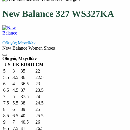
New Balance 327 WS327KA
Οδηγός Μεγεθών
New Balance Women Shoes
Οδηγός Μεγεθών
US
UK
EURO
CM
5
3
35
22
5.5
3.5
36
22.5
6
4
36.5
23
6.5
4.5
37
23.5
7
5
37.5
24
7.5
5.5
38
24.5
8
6
39
25
8.5
6.5
40
25.5
9
7
40.5
26
9.5
7.5
41
26.5