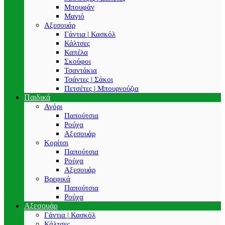
Μπουφάν
Μαγιό
Αξεσουάρ
Γάντια | Κασκόλ
Κάλτσες
Καπέλα
Σκούφοι
Τσαντάκια
Τσάντες | Σάκοι
Πετσέτες | Μπουρνούζια
Παιδικά
Αγόρι
Παπούτσια
Ρούχα
Αξεσουάρ
Κορίτσι
Παπούτσια
Ρούχα
Αξεσουάρ
Βρεφικά
Παπούτσια
Ρούχα
Αξεσουάρ
Γάντια | Κασκόλ
Κάλτσες