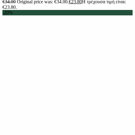
€
34.00
Original price was: €34.00.
€
23.80
Η τρέχουσα τιμή είναι:
€23.80.
-20%