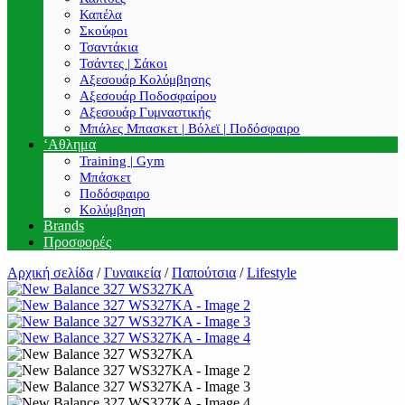
Καπέλα
Σκούφοι
Τσαντάκια
Τσάντες | Σάκοι
Αξεσουάρ Κολύμβησης
Αξεσουάρ Ποδοσφαίρου
Αξεσουάρ Γυμναστικής
Μπάλες Μπασκετ | Βόλεϊ | Ποδόσφαιρο
‘Αθλημα
Training | Gym
Μπάσκετ
Ποδόσφαιρο
Κολύμβηση
Brands
Προσφορές
Αρχική σελίδα
/
Γυναικεία
/
Παπούτσια
/
Lifestyle