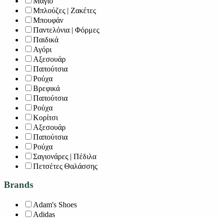
Μαγιό
Μπλούζες | Ζακέτες
Μπουφάν
Παντελόνια | Φόρμες
Παιδικά
Αγόρι
Αξεσουάρ
Παπούτσια
Ρούχα
Βρεφικά
Παπούτσια
Ρούχα
Κορίτσι
Αξεσουάρ
Παπούτσια
Ρούχα
Σαγιονάρες | Πέδιλα
Πετσέτες Θαλάσσης
Brands
Adam's Shoes
Adidas