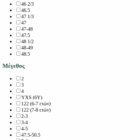
46 2/3
46.5
47 1/3
47
47-48
47.5
48 1/2
48-49
48.5
Μέγεθος
2
3
4
YXS (6Y)
122 (6-7 ετών)
122 (7-8 ετών)
2-3
3-4
4-5
47.5-50.5