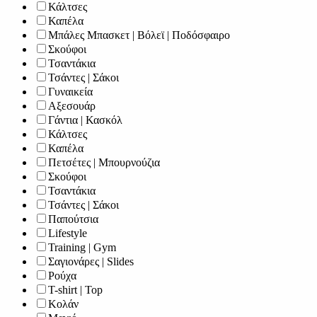
Κάλτσες
Καπέλα
Μπάλες Μπασκετ | Βόλεϊ | Ποδόσφαιρο
Σκούφοι
Τσαντάκια
Τσάντες | Σάκοι
Γυναικεία
Αξεσουάρ
Γάντια | Κασκόλ
Κάλτσες
Καπέλα
Πετσέτες | Μπουρνούζια
Σκούφοι
Τσαντάκια
Τσάντες | Σάκοι
Παπούτσια
Lifestyle
Training | Gym
Σαγιονάρες | Slides
Ρούχα
T-shirt | Top
Κολάν