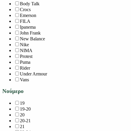
Body Talk
Crocs
Emerson
FILA
Ipanema
John Frank
New Balance
Nike
NIMA
Protest
Puma
Rider
Under Armour
Vans
Νούμερο
19
19-20
20
20-21
21