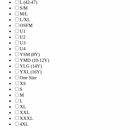
L (42-47)
S/M
M/L
L/XL
OSFM
U1
U2
U3
U4
YSM (8Y)
YMD (10-12Y)
YLG (14Y)
YXL (16Y)
One Size
XS
S
M
L
XL
XXL
XXXL
4XL