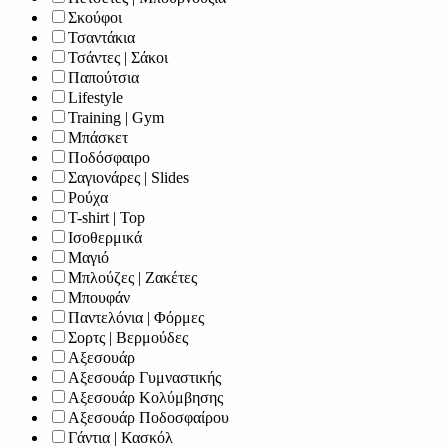
Σκούφοι
Τσαντάκια
Τσάντες | Σάκοι
Παπούτσια
Lifestyle
Training | Gym
Μπάσκετ
Ποδόσφαιρο
Σαγιονάρες | Slides
Ρούχα
T-shirt | Top
Ισοθερμικά
Μαγιό
Μπλούζες | Ζακέτες
Μπουφάν
Παντελόνια | Φόρμες
Σορτς | Βερμούδες
Αξεσουάρ
Αξεσουάρ Γυμναστικής
Αξεσουάρ Κολύμβησης
Αξεσουάρ Ποδοσφαίρου
Γάντια | Κασκόλ