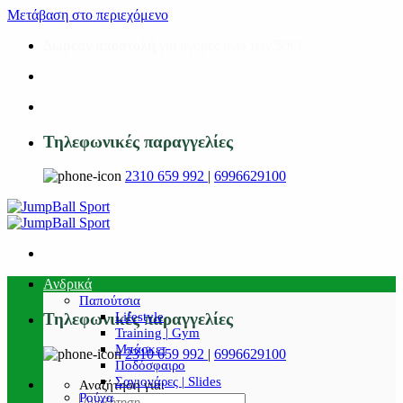
Μετάβαση στο περιεχόμενο
Δωρεάν αποστολή
για αγορές άνω των 50€!
Τηλεφωνικές παραγγελίες
2310 659 992
|
6996629100
Ανδρικά
Παπούτσια
Lifestyle
Τηλεφωνικές παραγγελίες
Training | Gym
Μπάσκετ
2310 659 992
|
6996629100
Ποδόσφαιρο
Σαγιονάρες | Slides
Αναζήτηση για:
Ρούχα