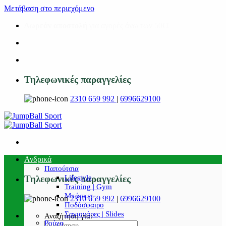
Μετάβαση στο περιεχόμενο
Δωρεάν αποστολή
για αγορές άνω των 50€!
Τηλεφωνικές παραγγελίες
2310 659 992
|
6996629100
Ανδρικά
Παπούτσια
Lifestyle
Τηλεφωνικές παραγγελίες
Training | Gym
Μπάσκετ
2310 659 992
|
6996629100
Ποδόσφαιρο
Σαγιονάρες | Slides
Αναζήτηση για:
Ρούχα