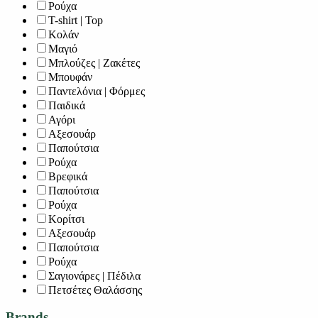
Ρούχα
T-shirt | Top
Κολάν
Μαγιό
Μπλούζες | Ζακέτες
Μπουφάν
Παντελόνια | Φόρμες
Παιδικά
Αγόρι
Αξεσουάρ
Παπούτσια
Ρούχα
Βρεφικά
Παπούτσια
Ρούχα
Κορίτσι
Αξεσουάρ
Παπούτσια
Ρούχα
Σαγιονάρες | Πέδιλα
Πετσέτες Θαλάσσης
Brands