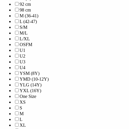
92 cm
98 cm
M (36-41)
L (42-47)
S/M
M/L
L/XL
OSFM
U1
U2
U3
U4
YSM (8Y)
YMD (10-12Y)
YLG (14Y)
YXL (16Y)
One Size
XS
S
M
L
XL