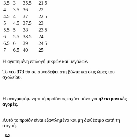
3.5
3
35.5
21.5
4
3.5
36
22
4.5
4
37
22.5
5
4.5
37.5
23
5.5
5
38
23.5
6
5.5
38.5
24
6.5
6
39
24.5
7
6.5
40
25
Η αγαπημένη επιλογή μικρών και μεγάλων.
Το νέο
373
θα σε συνοδέψει στη βόλτα και στις ώρες του
σχολείου.
Η αναγραφόμενη τιμή προϊόντος ισχύει μόνο για
ηλεκτρονικές
αγορές
.
Αυτό το προϊόν είναι εξαντλημένο και μη διαθέσιμο αυτή τη
στιγμή.