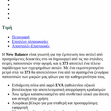
Τιμή
Περιγραφή
Επιπλέον πληροφορίες
Αποστολές-Επιστροφές
Η
New Balance
είναι γνωστή για την έμπνευση που αντλεί από
προηγούμενες δεκαετίες στο να δημιουργεί από τις πιο στιλάτες
σειρές παπουτσιών στην αγορά, και η
373
αποτελεί ένα τέλειο
παράδειγμα των εγχειρημάτων αυτών. Με ένα εκμοντερνισμένο
ρετρό στιλ τα
373
θα αποτελέσουν ένα από τα αγαπημένα ζευγάρια
παπουτσιών των μικρών μας φίλων για την καθημερινότητα τους.
Ενδιάμεση σόλα από αφρό
EVA
(αιθυλενίου οξικού
βινυλίου)για την αποτελεσματική απορρόφηση κραδασμών
Άνω τμήμα κατασκευασμένο από συνθετικό υλικό για άνεση
και αντοχή στην χρήση
Λουράκια βέλκρο για μια σταθερή και προσαρμόσιμη
εφαρμογή