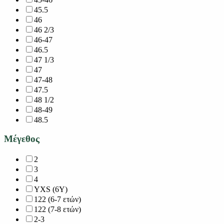
45.5
46
46 2/3
46-47
46.5
47 1/3
47
47-48
47.5
48 1/2
48-49
48.5
Μέγεθος
2
3
4
YXS (6Y)
122 (6-7 ετών)
122 (7-8 ετών)
2-3