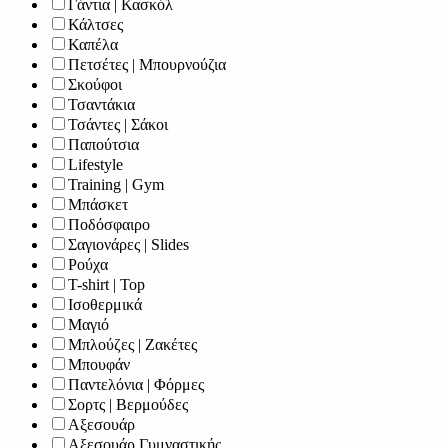
Γάντια | Κασκόλ
Κάλτσες
Καπέλα
Πετσέτες | Μπουρνούζια
Σκούφοι
Τσαντάκια
Τσάντες | Σάκοι
Παπούτσια
Lifestyle
Training | Gym
Μπάσκετ
Ποδόσφαιρο
Σαγιονάρες | Slides
Ρούχα
T-shirt | Top
Ισοθερμικά
Μαγιό
Μπλούζες | Ζακέτες
Μπουφάν
Παντελόνια | Φόρμες
Σορτς | Βερμούδες
Αξεσουάρ
Αξεσουάρ Γυμναστικής