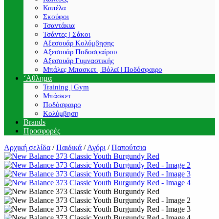
Καπέλα
Σκούφοι
Τσαντάκια
Τσάντες | Σάκοι
Αξεσουάρ Κολύμβησης
Αξεσουάρ Ποδοσφαίρου
Αξεσουάρ Γυμναστικής
Μπάλες Μπασκετ | Βόλεϊ | Ποδόσφαιρο
‘Αθλημα
Training | Gym
Μπάσκετ
Ποδόσφαιρο
Κολύμβηση
Brands
Προσφορές
Αρχική σελίδα
/
Παιδικά
/
Αγόρι
/
Παπούτσια