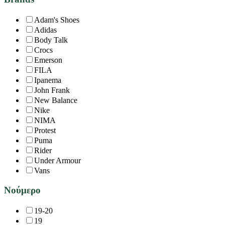
Adam's Shoes
Adidas
Body Talk
Crocs
Emerson
FILA
Ipanema
John Frank
New Balance
Nike
NIMA
Protest
Puma
Rider
Under Armour
Vans
Νούμερο
19-20
19