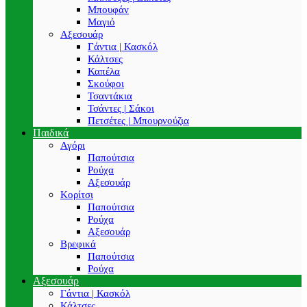
Μπουφάν
Μαγιό
Αξεσουάρ
Γάντια | Κασκόλ
Κάλτσες
Καπέλα
Σκούφοι
Τσαντάκια
Τσάντες | Σάκοι
Πετσέτες | Μπουρνούζια
Παιδικά
Αγόρι
Παπούτσια
Ρούχα
Αξεσουάρ
Κορίτσι
Παπούτσια
Ρούχα
Αξεσουάρ
Βρεφικά
Παπούτσια
Ρούχα
Αξεσουάρ
Γάντια | Κασκόλ
Κάλτσες