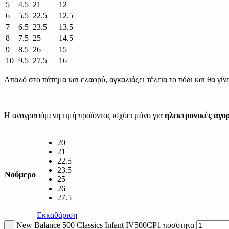
5
4.5
21
12
6
5.5
22.5
12.5
7
6.5
23.5
13.5
8
7.5
25
14.5
9
8.5
26
15
10
9.5
27.5
16
Απαλό στο πάτημα και ελαφρύ, αγκαλιάζει τέλεια το πόδι και θα γί
Η αναγραφόμενη τιμή προϊόντος ισχύει μόνο για
ηλεκτρονικές αγο
20
21
22.5
23.5
Νούμερο
25
26
27.5
Εκκαθάριση
New Balance 500 Classics Infant IV500CP1 ποσότητα