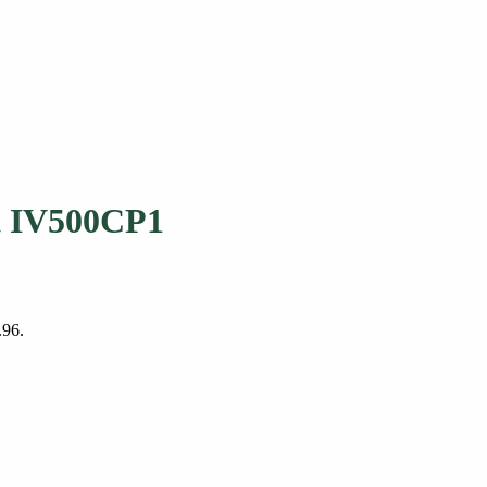
nt IV500CP1
.96.