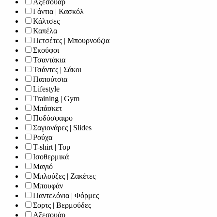
Αξεσουάρ
Γάντια | Κασκόλ
Κάλτσες
Καπέλα
Πετσέτες | Μπουρνούζια
Σκούφοι
Τσαντάκια
Τσάντες | Σάκοι
Παπούτσια
Lifestyle
Training | Gym
Μπάσκετ
Ποδόσφαιρο
Σαγιονάρες | Slides
Ρούχα
T-shirt | Top
Ισοθερμικά
Μαγιό
Μπλούζες | Ζακέτες
Μπουφάν
Παντελόνια | Φόρμες
Σορτς | Βερμούδες
Αξεσουάρ