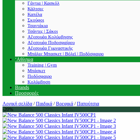
Γάντια | Κασκόλ
Κάλτσες
Καπέλα
Σκούφοι
Τσαντάκια
Τσάντες | Σάκοι
Αξεσουάρ Κολύμβησης
Αξεσουάρ Ποδοσφαίρου
Αξεσουάρ Γυμναστικής
Μπάλες Μπασκετ | Βόλεϊ | Ποδόσφαιρο
‘Αθλημα
Training | Gym
Μπάσκετ
Ποδόσφαιρο
Κολύμβηση
Brands
Προσφορές
Αρχική σελίδα
/
Παιδικά
/
Βρεφικά
/
Παπούτσια
-20%