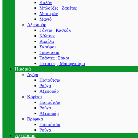
Κολάν
Μπλούζες | Ζακέτες
Μπουφάν
Μαγιό
Αξεσουάρ
Γάντια | Κασκόλ
Κάλτσες
Καπέλα
Σκούφοι
Τσαντάκια
Τσάντες | Σάκοι
Πετσέτες | Μπουρνούζια
Παιδικά
Αγόρι
Παπούτσια
Ρούχα
Αξεσουάρ
Κορίτσι
Παπούτσια
Ρούχα
Αξεσουάρ
Βρεφικά
Παπούτσια
Ρούχα
Αξεσουάρ