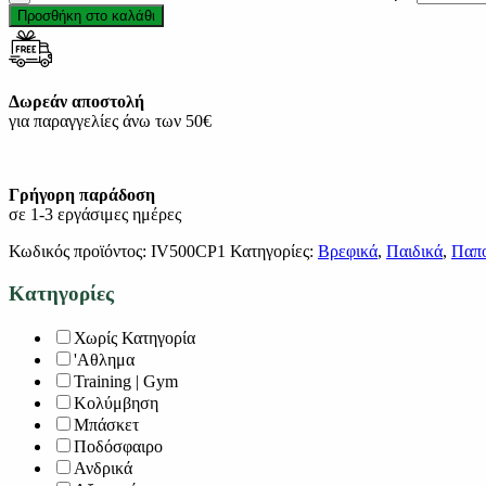
Προσθήκη στο καλάθι
Δωρεάν αποστολή
για παραγγελίες άνω των 50€
Γρήγορη παράδοση
σε 1-3 εργάσιμες ημέρες
Κωδικός προϊόντος:
IV500CP1
Κατηγορίες:
Βρεφικά
,
Παιδικά
,
Παπο
Κατηγορίες
Χωρίς Κατηγορία
'Αθλημα
Training | Gym
Κολύμβηση
Μπάσκετ
Ποδόσφαιρο
Ανδρικά