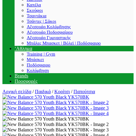
Καπέλα
Σκούφοι
Τσαντάκια
Τσάντες | Σάκοι
Αξεσουάρ Κολύμβησης
Αξεσουάρ Ποδοσφαίρου
Αξεσουάρ Γυμναστικής
Μπάλες Μπασκετ | Βόλεϊ | Ποδόσφαιρο
‘Αθλημα
Training | Gym
Μπάσκετ
Ποδόσφαιρο
Κολύμβηση
Brands
Προσφορές
Αρχική σελίδα
/
Παιδικά
/
Κορίτσι
/
Παπούτσια