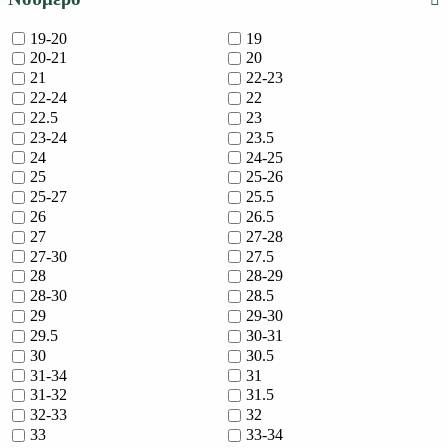
19-20
19
20-21
20
21
22-23
22-24
22
22.5
23
23-24
23.5
24
24-25
25
25-26
25-27
25.5
26
26.5
27
27-28
27-30
27.5
28
28-29
28-30
28.5
29
29-30
29.5
30-31
30
30.5
31-34
31
31-32
31.5
32-33
32
33
33-34