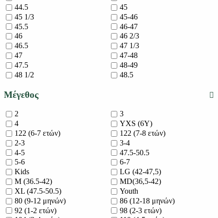
44.5
45
45 1/3
45-46
45.5
46-47
46
46 2/3
46.5
47 1/3
47
47-48
47.5
48-49
48 1/2
48.5
Μέγεθος
2
3
4
YXS (6Y)
122 (6-7 ετών)
122 (7-8 ετών)
2-3
3-4
4-5
47.5-50.5
5-6
6-7
Kids
LG (42-47,5)
M (36.5-42)
MD(36,5-42)
XL (47.5-50.5)
Youth
80 (9-12 μηνών)
86 (12-18 μηνών)
92 (1-2 ετών)
98 (2-3 ετών)