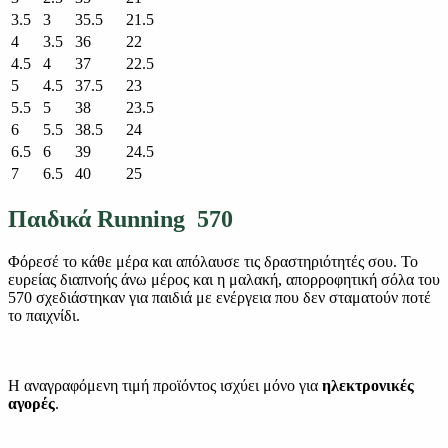
3.5
3
35.5
21.5
4
3.5
36
22
4.5
4
37
22.5
5
4.5
37.5
23
5.5
5
38
23.5
6
5.5
38.5
24
6.5
6
39
24.5
7
6.5
40
25
Παιδικά Running 570
Φόρεσέ το κάθε μέρα και απόλαυσε τις δραστηριότητές σου. Το
ευρείας διαπνοής άνω μέρος και η μαλακή, απορροφητική σόλα του
570 σχεδιάστηκαν για παιδιά με ενέργεια που δεν σταματούν ποτέ
το παιχνίδι.
Η αναγραφόμενη τιμή προϊόντος ισχύει μόνο για
ηλεκτρονικές
αγορές
.