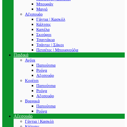
Μπουφάν
Μαγιό
Αξεσουάρ
Γάντια | Κασκόλ
Κάλτσες
Καπέλα
Σκούφοι
Τσαντάκια
Τσάντες | Σάκοι
Πετσέτες | Μπουρνούζια
Παιδικά
Αγόρι
Παπούτσια
Ρούχα
Αξεσουάρ
Κορίτσι
Παπούτσια
Ρούχα
Αξεσουάρ
Βρεφικά
Παπούτσια
Ρούχα
Αξεσουάρ
Γάντια | Κασκόλ
Κάλτσες