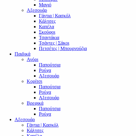
Μαγιό
Αξεσουάρ
Γάντια | Κασκόλ
Κάλτσες
Καπέλα
Σκούφοι
Τσαντάκια
Τσάντες | Σάκοι
Πετσέτες | Μπουρνούζια
Παιδικά
Αγόρι
Παπούτσια
Ρούχα
Αξεσουάρ
Κορίτσι
Παπούτσια
Ρούχα
Αξεσουάρ
Βρεφικά
Παπούτσια
Ρούχα
Αξεσουάρ
Γάντια | Κασκόλ
Κάλτσες
Καπέλα