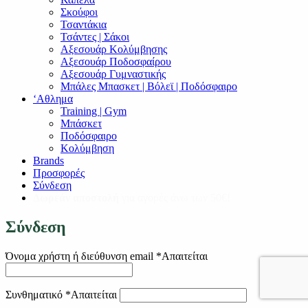
Σκούφοι
Τσαντάκια
Τσάντες | Σάκοι
Αξεσουάρ Κολύμβησης
Αξεσουάρ Ποδοσφαίρου
Αξεσουάρ Γυμναστικής
Μπάλες Μπασκετ | Βόλεϊ | Ποδόσφαιρο
‘Αθλημα
Training | Gym
Μπάσκετ
Ποδόσφαιρο
Κολύμβηση
Brands
Προσφορές
Σύνδεση
Δωρεάν αποστολή
για αγορές άνω των 50€!
Σύνδεση
Όνομα χρήστη ή διεύθυνση email
*
Απαιτείται
Συνθηματικό
*
Απαιτείται