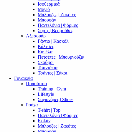
Ισοθερμικά
Μαγιό
Μπλούζες | Ζακέτες
Μπουφάν
Παντελόνια | Φόρμες
Σορτς | Βερμούδες
Αξεσουάρ
Γάντια | Κασκόλ
Κάλτσες
Καπέλα
Πετσέτες | Μπουρνούζια
Σκούφοι
Τσαντάκια
Τσάντες | Σάκοι
Γυναικεία
Παπούτσια
Training | Gym
Lifestyle
Σαγιονάρες | Slides
Ρούχα
T-shirt | Top
Παντελόνια | Φόρμες
Κολάν
Μπλούζες | Ζακέτες
Μπουφάν