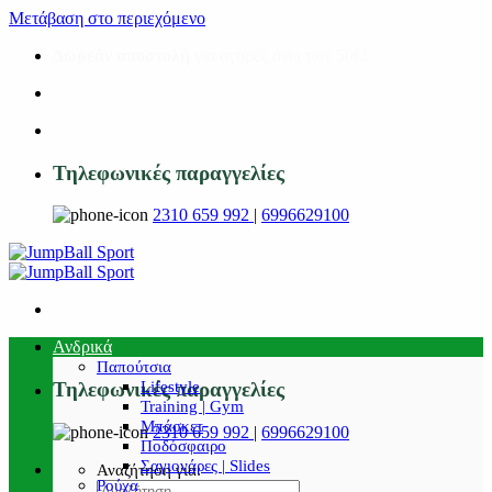
Μετάβαση στο περιεχόμενο
Δωρεάν αποστολή
για αγορές άνω των 50€!
Τηλεφωνικές παραγγελίες
2310 659 992
|
6996629100
Ανδρικά
Παπούτσια
Lifestyle
Τηλεφωνικές παραγγελίες
Training | Gym
Μπάσκετ
2310 659 992
|
6996629100
Ποδόσφαιρο
Σαγιονάρες | Slides
Αναζήτηση για:
Ρούχα