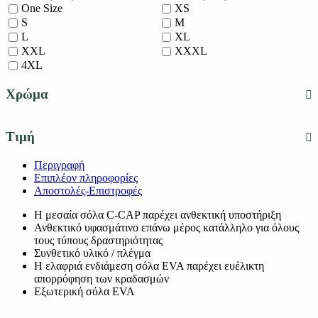
One Size
XS
S
M
L
XL
XXL
XXXL
4XL
Χρώμα
Τιμή
Περιγραφή
Επιπλέον πληροφορίες
Αποστολές-Επιστροφές
Η μεσαία σόλα C-CAP παρέχει ανθεκτική υποστήριξη
Ανθεκτικό υφασμάτινο επάνω μέρος κατάλληλο για όλους
τους τύπους δραστηριότητας
Συνθετικό υλικό / πλέγμα
Η ελαφριά ενδιάμεση σόλα EVA παρέχει ευέλικτη
απορρόφηση των κραδασμών
Εξωτερική σόλα EVA