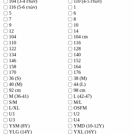
104 (3-4 ετών)
110 (4-5 ετών)
116 (5-6 ετών)
1
5
6
7
8
9
10
12
14
104
104 cm
110
116
122
128
134
140
146
152
158
164
170
176
36 (S)
38 (M)
40 (M)
44 (L)
92 cm
98 cm
M (36-41)
L (42-47)
S/M
M/L
L/XL
OSFM
U1
U2
U3
U4
YSM (8Y)
YMD (10-12Y)
YLG (14Y)
YXL (16Y)