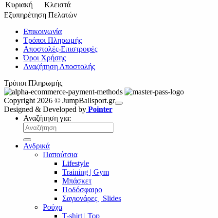
Κυριακή
Κλειστά
Εξυπηρέτηση Πελατών
Επικοινωνία
Τρόποι Πληρωμής
Αποστολές-Επιστροφές
Όροι Χρήσης
Αναζήτηση Αποστολής
Τρόποι Πληρωμής
Copyright 2026 © JumpBallsport.gr
Designed & Developed by
Pointer
Αναζήτηση για:
Ανδρικά
Παπούτσια
Lifestyle
Training | Gym
Μπάσκετ
Ποδόσφαιρο
Σαγιονάρες | Slides
Ρούχα
T-shirt | Top