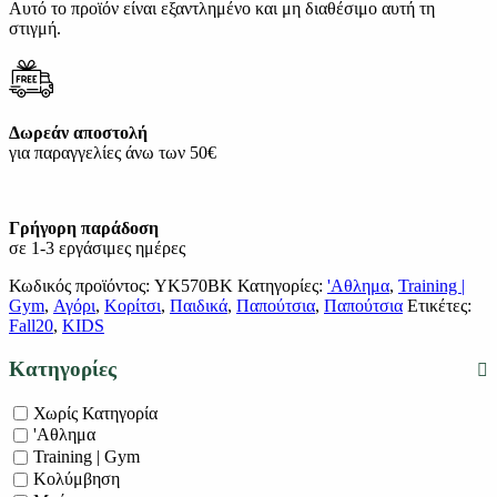
Αυτό το προϊόν είναι εξαντλημένο και μη διαθέσιμο αυτή τη
στιγμή.
Δωρεάν αποστολή
για παραγγελίες άνω των 50€
Γρήγορη παράδοση
σε 1-3 εργάσιμες ημέρες
Κωδικός προϊόντος:
YK570BK
Κατηγορίες:
'Αθλημα
,
Training |
Gym
,
Αγόρι
,
Κορίτσι
,
Παιδικά
,
Παπούτσια
,
Παπούτσια
Ετικέτες:
Fall20
,
KIDS
Κατηγορίες
Χωρίς Κατηγορία
'Αθλημα
Training | Gym
Κολύμβηση