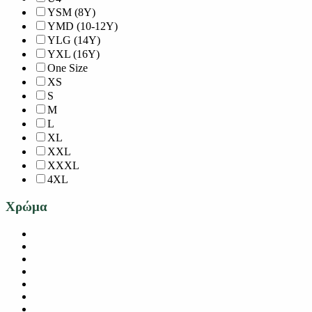
YSM (8Y)
YMD (10-12Y)
YLG (14Y)
YXL (16Y)
One Size
XS
S
M
L
XL
XXL
XXXL
4XL
Χρώμα