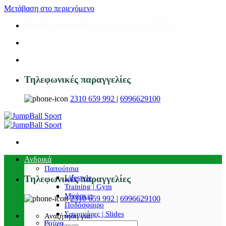
Μετάβαση στο περιεχόμενο
Δωρεάν αποστολή
για αγορές άνω των 50€!
Τηλεφωνικές παραγγελίες
2310 659 992
|
6996629100
Ανδρικά
Παπούτσια
Lifestyle
Τηλεφωνικές παραγγελίες
Training | Gym
Μπάσκετ
2310 659 992
|
6996629100
Ποδόσφαιρο
Σαγιονάρες | Slides
Αναζήτηση για:
Ρούχα