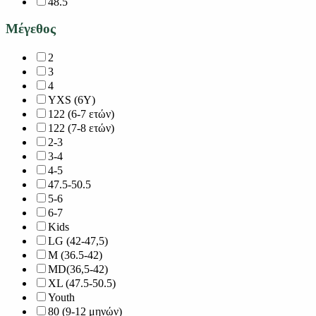
48.5
Μέγεθος
2
3
4
YXS (6Y)
122 (6-7 ετών)
122 (7-8 ετών)
2-3
3-4
4-5
47.5-50.5
5-6
6-7
Kids
LG (42-47,5)
M (36.5-42)
MD(36,5-42)
XL (47.5-50.5)
Youth
80 (9-12 μηνών)