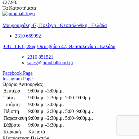
€27.93.
Τα Καταστήματα
Μαυρομιχάλη 47, Πολίχνη - Θεσσαλονίκη - Ελλάδα
2310 659992
[OUTLET] 28ης Οκτωβρίου 47, Θεσσαλονίκη - Ελλάδα
2310 851521
sales@jumpballsport.gr
Facebook Page
Instagram Page
Ωράριο Λειτουργίας
Δευτέρα
9:00π.μ.–3:00μ.μ.
Τρίτη
9:00π.μ.–2:30μ.μ. 5:00–9:00μ.μ.
Τετάρτη
9:00π.μ.–3:00μ.μ.
Πέμπτη
9:00π.μ.–2:30μ.μ. 5:00–9:00μ.μ.
Παρασκευή
9:00π.μ.–2:30μ.μ. 5:00–9:00μ.μ.
Σάββατο
9:00π.μ.–3:30μ.μ.
Κυριακή
Κλειστά
Εξυπηρέτηση Πελατών