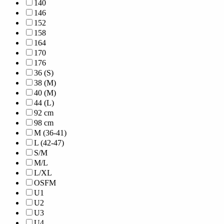
140
146
152
158
164
170
176
36 (S)
38 (M)
40 (M)
44 (L)
92 cm
98 cm
M (36-41)
L (42-47)
S/M
M/L
L/XL
OSFM
U1
U2
U3
U4