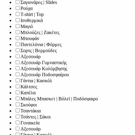
Σαγιονάρες | Slides
Ρούχα
T-shirt | Top
Ισοθερμικά
Μαγιό
Μπλούζες | Ζακέτες
Μπουφάν
Παντελόνια | Φόρμες
Σορτς | Βερμούδες
Αξεσουάρ
Αξεσουάρ Γυμναστικής
Αξεσουάρ Κολύμβησης
Αξεσουάρ Ποδοσφαίρου
Γάντια | Κασκόλ
Κάλτσες
Καπέλα
Μπάλες Μπασκετ | Βόλεϊ | Ποδόσφαιρο
Σκούφοι
Τσαντάκια
Τσάντες | Σάκοι
Γυναικεία
Αξεσουάρ
Γάντια | Κασκόλ