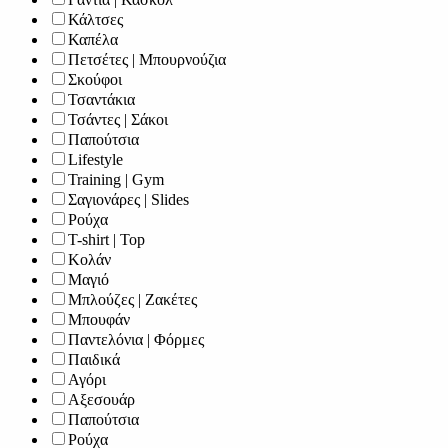
Κάλτσες
Καπέλα
Πετσέτες | Μπουρνούζια
Σκούφοι
Τσαντάκια
Τσάντες | Σάκοι
Παπούτσια
Lifestyle
Training | Gym
Σαγιονάρες | Slides
Ρούχα
T-shirt | Top
Κολάν
Μαγιό
Μπλούζες | Ζακέτες
Μπουφάν
Παντελόνια | Φόρμες
Παιδικά
Αγόρι
Αξεσουάρ
Παπούτσια
Ρούχα