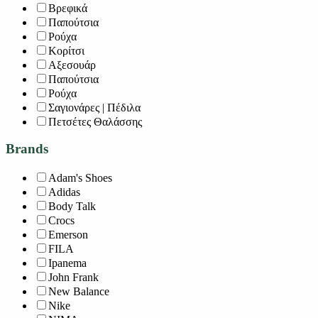
Βρεφικά
Παπούτσια
Ρούχα
Κορίτσι
Αξεσουάρ
Παπούτσια
Ρούχα
Σαγιονάρες | Πέδιλα
Πετσέτες Θαλάσσης
Brands
Adam's Shoes
Adidas
Body Talk
Crocs
Emerson
FILA
Ipanema
John Frank
New Balance
Nike