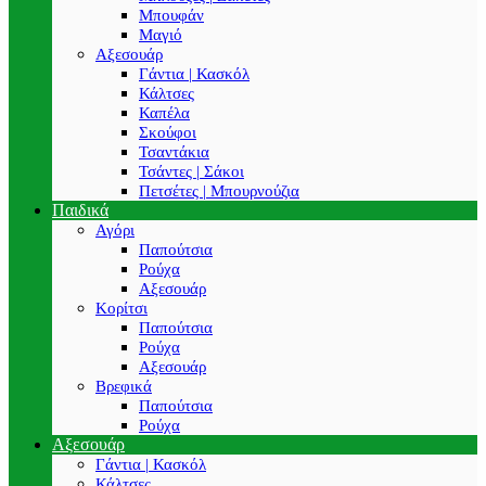
Μπουφάν
Μαγιό
Αξεσουάρ
Γάντια | Κασκόλ
Κάλτσες
Καπέλα
Σκούφοι
Τσαντάκια
Τσάντες | Σάκοι
Πετσέτες | Μπουρνούζια
Παιδικά
Αγόρι
Παπούτσια
Ρούχα
Αξεσουάρ
Κορίτσι
Παπούτσια
Ρούχα
Αξεσουάρ
Βρεφικά
Παπούτσια
Ρούχα
Αξεσουάρ
Γάντια | Κασκόλ
Κάλτσες