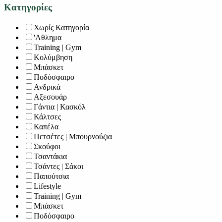
Κατηγορίες
Χωρίς Κατηγορία
'Αθλημα
Training | Gym
Κολύμβηση
Μπάσκετ
Ποδόσφαιρο
Ανδρικά
Αξεσουάρ
Γάντια | Κασκόλ
Κάλτσες
Καπέλα
Πετσέτες | Μπουρνούζια
Σκούφοι
Τσαντάκια
Τσάντες | Σάκοι
Παπούτσια
Lifestyle
Training | Gym
Μπάσκετ
Ποδόσφαιρο