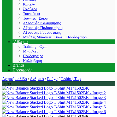
Καπέλα
Σκούφοι
Τσαντάκια
Τσάντες | Σάκοι
Αξεσουάρ Κολύμβησης
Αξεσουάρ Ποδοσφαίρου
Αξεσουάρ Γυμναστικής
Μπάλες Μπασκετ | Βόλεϊ | Ποδόσφαιρο
‘Αθλημα
Training | Gym
Μπάσκετ
Ποδόσφαιρο
Κολύμβηση
Brands
Προσφορές
Αρχική σελίδα
/
Ανδρικά
/
Ρούχα
/
T-shirt | Top
-20%