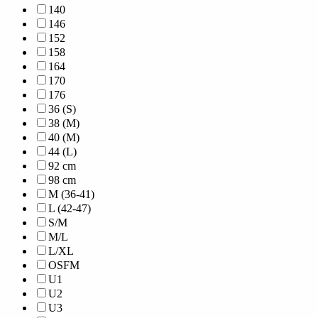
140
146
152
158
164
170
176
36 (S)
38 (M)
40 (M)
44 (L)
92 cm
98 cm
M (36-41)
L (42-47)
S/M
M/L
L/XL
OSFM
U1
U2
U3