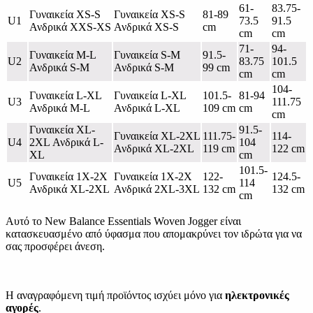
61-
83.75-
Γυναικεία XS-S
Γυναικεία XS-S
81-89
U1
73.5
91.5
Ανδρικά XXS-XS
Ανδρικά XS-S
cm
cm
cm
71-
94-
Γυναικεία M-L
Γυναικεία S-M
91.5-
U2
83.75
101.5
Ανδρικά S-M
Ανδρικά S-M
99 cm
cm
cm
104-
Γυναικεία L-XL
Γυναικεία L-XL
101.5-
81-94
U3
111.75
Ανδρικά M-L
Ανδρικά L-XL
109 cm
cm
cm
Γυναικεία XL-
91.5-
Γυναικεία XL-2XL
111.75-
114-
U4
2XL Ανδρικά L-
104
Ανδρικά XL-2XL
119 cm
122 cm
XL
cm
101.5-
Γυναικεία 1X-2X
Γυναικεία 1X-2X
122-
124.5-
U5
114
Ανδρικά XL-2XL
Ανδρικά 2XL-3XL
132 cm
132 cm
cm
Αυτό το New Balance Essentials Woven Jogger είναι
κατασκευασμένο από ύφασμα που απομακρύνει τον ιδρώτα για να
σας προσφέρει άνεση.
Η αναγραφόμενη τιμή προϊόντος ισχύει μόνο για
ηλεκτρονικές
αγορές
.