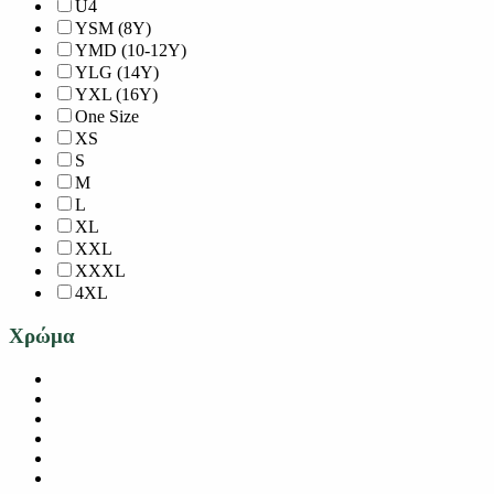
U4
YSM (8Y)
YMD (10-12Y)
YLG (14Y)
YXL (16Y)
One Size
XS
S
M
L
XL
XXL
XXXL
4XL
Χρώμα