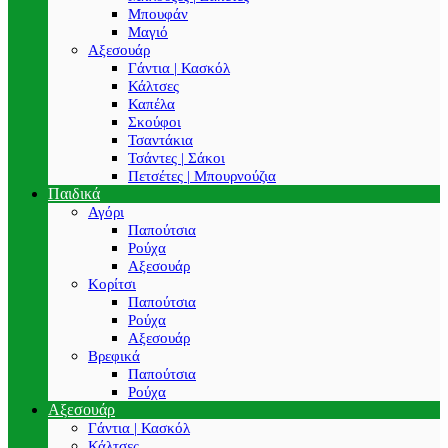
Μπουφάν
Μαγιό
Αξεσουάρ
Γάντια | Κασκόλ
Κάλτσες
Καπέλα
Σκούφοι
Τσαντάκια
Τσάντες | Σάκοι
Πετσέτες | Μπουρνούζια
Παιδικά
Αγόρι
Παπούτσια
Ρούχα
Αξεσουάρ
Κορίτσι
Παπούτσια
Ρούχα
Αξεσουάρ
Βρεφικά
Παπούτσια
Ρούχα
Αξεσουάρ
Γάντια | Κασκόλ
Κάλτσες