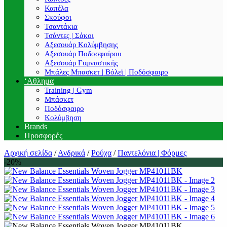
Καπέλα
Σκούφοι
Τσαντάκια
Τσάντες | Σάκοι
Αξεσουάρ Κολύμβησης
Αξεσουάρ Ποδοσφαίρου
Αξεσουάρ Γυμναστικής
Μπάλες Μπασκετ | Βόλεϊ | Ποδόσφαιρο
‘Αθλημα
Training | Gym
Μπάσκετ
Ποδόσφαιρο
Κολύμβηση
Brands
Προσφορές
Αρχική σελίδα
/
Ανδρικά
/
Ρούχα
/
Παντελόνια | Φόρμες
-20%