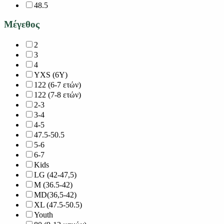
48.5
Μέγεθος
2
3
4
YXS (6Y)
122 (6-7 ετών)
122 (7-8 ετών)
2-3
3-4
4-5
47.5-50.5
5-6
6-7
Kids
LG (42-47,5)
M (36.5-42)
MD(36,5-42)
XL (47.5-50.5)
Youth