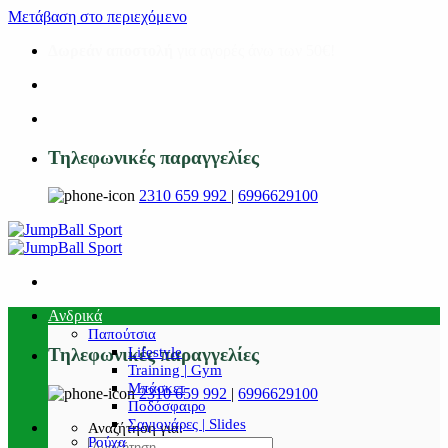
Μετάβαση στο περιεχόμενο
Δωρεάν αποστολή
για αγορές άνω των 50€!
Τηλεφωνικές παραγγελίες
2310 659 992
|
6996629100
Ανδρικά
Παπούτσια
Lifestyle
Τηλεφωνικές παραγγελίες
Training | Gym
Μπάσκετ
2310 659 992
|
6996629100
Ποδόσφαιρο
Σαγιονάρες | Slides
Αναζήτηση για:
Ρούχα