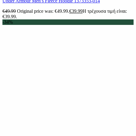
Under Armour Men’s Fleece Hoodie 1373353-014
€
49.99
Original price was: €49.99.
€
39.99
Η τρέχουσα τιμή είναι:
€39.99.
-34%