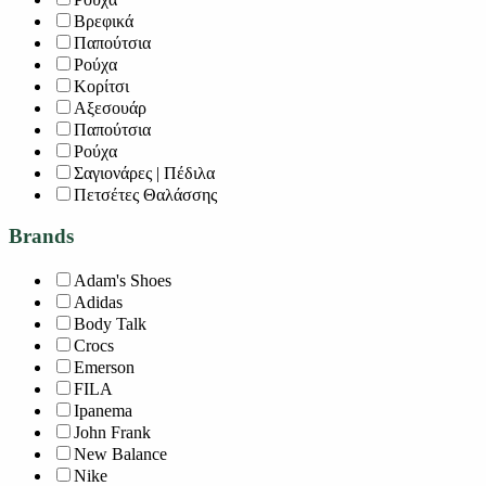
Βρεφικά
Παπούτσια
Ρούχα
Κορίτσι
Αξεσουάρ
Παπούτσια
Ρούχα
Σαγιονάρες | Πέδιλα
Πετσέτες Θαλάσσης
Brands
Adam's Shoes
Adidas
Body Talk
Crocs
Emerson
FILA
Ipanema
John Frank
New Balance
Nike