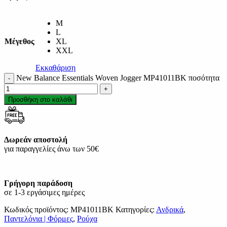
M
L
Μέγεθος
XL
XXL
Εκκαθάριση
New Balance Essentials Woven Jogger MP41011BK ποσότητα
Προσθήκη στο καλάθι
Δωρεάν αποστολή
για παραγγελίες άνω των 50€
Γρήγορη παράδοση
σε 1-3 εργάσιμες ημέρες
Κωδικός προϊόντος:
MP41011BK
Κατηγορίες:
Ανδρικά
,
Παντελόνια | Φόρμες
,
Ρούχα