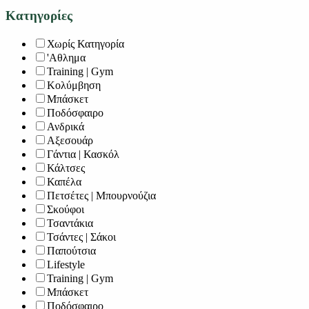
Κατηγορίες
Χωρίς Κατηγορία
'Αθλημα
Training | Gym
Κολύμβηση
Μπάσκετ
Ποδόσφαιρο
Ανδρικά
Αξεσουάρ
Γάντια | Κασκόλ
Κάλτσες
Καπέλα
Πετσέτες | Μπουρνούζια
Σκούφοι
Τσαντάκια
Τσάντες | Σάκοι
Παπούτσια
Lifestyle
Training | Gym
Μπάσκετ
Ποδόσφαιρο