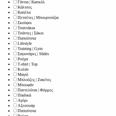
Γάντια | Κασκόλ
Κάλτσες
Καπέλα
Πετσέτες | Μπουρνούζια
Σκούφοι
Τσαντάκια
Τσάντες | Σάκοι
Παπούτσια
Lifestyle
Training | Gym
Σαγιονάρες | Slides
Ρούχα
T-shirt | Top
Κολάν
Μαγιό
Μπλούζες | Ζακέτες
Μπουφάν
Παντελόνια | Φόρμες
Παιδικά
Αγόρι
Αξεσουάρ
Παπούτσια
Ρούχα