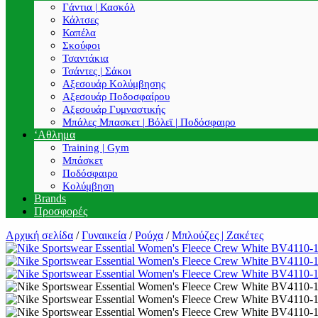
Γάντια | Κασκόλ
Κάλτσες
Καπέλα
Σκούφοι
Τσαντάκια
Τσάντες | Σάκοι
Αξεσουάρ Κολύμβησης
Αξεσουάρ Ποδοσφαίρου
Αξεσουάρ Γυμναστικής
Μπάλες Μπασκετ | Βόλεϊ | Ποδόσφαιρο
‘Αθλημα
Training | Gym
Μπάσκετ
Ποδόσφαιρο
Κολύμβηση
Brands
Προσφορές
Αρχική σελίδα
/
Γυναικεία
/
Ρούχα
/
Μπλούζες | Ζακέτες