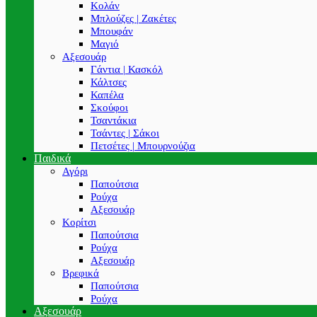
Κολάν
Μπλούζες | Ζακέτες
Μπουφάν
Μαγιό
Αξεσουάρ
Γάντια | Κασκόλ
Κάλτσες
Καπέλα
Σκούφοι
Τσαντάκια
Τσάντες | Σάκοι
Πετσέτες | Μπουρνούζια
Παιδικά
Αγόρι
Παπούτσια
Ρούχα
Αξεσουάρ
Κορίτσι
Παπούτσια
Ρούχα
Αξεσουάρ
Βρεφικά
Παπούτσια
Ρούχα
Αξεσουάρ