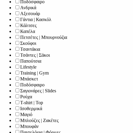
Ποδόσφαιρο
Ανδρικά
Αξεσουάρ
Γάντια | Κασκόλ
Κάλτσες
Καπέλα
Πετσέτες | Μπουρνούζια
Σκούφοι
Τσαντάκια
Τσάντες | Σάκοι
Παπούτσια
Lifestyle
Training | Gym
Μπάσκετ
Ποδόσφαιρο
Σαγιονάρες | Slides
Ρούχα
T-shirt | Top
Ισοθερμικά
Μαγιό
Μπλούζες | Ζακέτες
Μπουφάν
Παντελόνια | Φόρμες