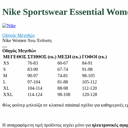
Nike Sportswear Essential Wom
Οδηγός Μεγεθών
Nike Women Άνω Ένδυση
Οδηγός Μεγεθών
ΜΕΓΕΘΟΣ
ΣΤΗΘΟΣ (εκ.)
ΜΕΣΗ (εκ.)
ΓΟΦΟΙ (εκ.)
XS
76-83
60-67
84-91
S
83-90
67-74
91-98
M
90-97
74-81
98-105
L
97-104
81-88
105-112
XL
104-114
88-98
112-120
XXL
114-124
98-108
120-128
Φλις φούτερ μπλούζα σε κλασικό minimal σχέδιο για καθημερινές ε
Η αναγραφόμενη τιμή προϊόντος ισχύει μόνο για
ηλεκτρονικές αγο