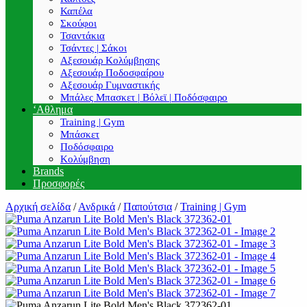
Καπέλα
Σκούφοι
Τσαντάκια
Τσάντες | Σάκοι
Αξεσουάρ Κολύμβησης
Αξεσουάρ Ποδοσφαίρου
Αξεσουάρ Γυμναστικής
Μπάλες Μπασκετ | Βόλεϊ | Ποδόσφαιρο
‘Αθλημα
Training | Gym
Μπάσκετ
Ποδόσφαιρο
Κολύμβηση
Brands
Προσφορές
Αρχική σελίδα
/
Ανδρικά
/
Παπούτσια
/
Training | Gym