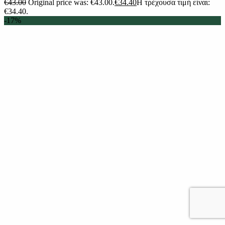
€
43.00
Original price was: €43.00.
€
34.40
Η τρέχουσα τιμή είναι:
€34.40.
-17%