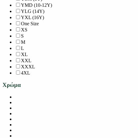
YMD (10-12Y)
YLG (14Y)
YXL (16Y)
One Size
XS
S
M
L
XL
XXL
XXXL
4XL
Χρώμα