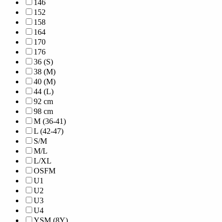
146
152
158
164
170
176
36 (S)
38 (M)
40 (M)
44 (L)
92 cm
98 cm
M (36-41)
L (42-47)
S/M
M/L
L/XL
OSFM
U1
U2
U3
U4
YSM (8Y)