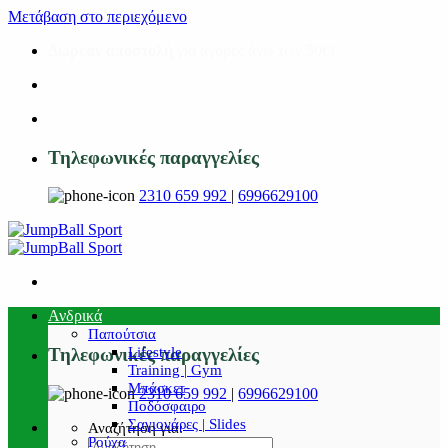
Μετάβαση στο περιεχόμενο
Δωρεάν αποστολή
για αγορές άνω των 50€!
Τηλεφωνικές παραγγελίες
2310 659 992
|
6996629100
Ανδρικά
Παπούτσια
Lifestyle
Τηλεφωνικές παραγγελίες
Training | Gym
Μπάσκετ
2310 659 992
|
6996629100
Ποδόσφαιρο
Σαγιονάρες | Slides
Αναζήτηση για:
Ρούχα