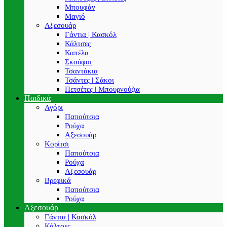
Μπουφάν
Μαγιό
Αξεσουάρ
Γάντια | Κασκόλ
Κάλτσες
Καπέλα
Σκούφοι
Τσαντάκια
Τσάντες | Σάκοι
Πετσέτες | Μπουρνούζια
Παιδικά
Αγόρι
Παπούτσια
Ρούχα
Αξεσουάρ
Κορίτσι
Παπούτσια
Ρούχα
Αξεσουάρ
Βρεφικά
Παπούτσια
Ρούχα
Αξεσουάρ
Γάντια | Κασκόλ
Κάλτσες