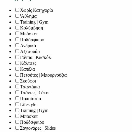
Χωρίς Κατηγορία
'Αθλημα
Training | Gym
Κολύμβηση
Μπάσκετ
Ποδόσφαιρο
Ανδρικά
Αξεσουάρ
Γάντια | Κασκόλ
Κάλτσες
Καπέλα
Πετσέτες | Μπουρνούζια
Σκούφοι
Τσαντάκια
Τσάντες | Σάκοι
Παπούτσια
Lifestyle
Training | Gym
Μπάσκετ
Ποδόσφαιρο
Σαγιονάρες | Slides