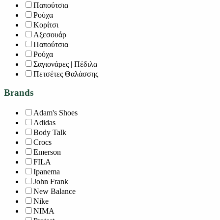
Παπούτσια
Ρούχα
Κορίτσι
Αξεσουάρ
Παπούτσια
Ρούχα
Σαγιονάρες | Πέδιλα
Πετσέτες Θαλάσσης
Brands
Adam's Shoes
Adidas
Body Talk
Crocs
Emerson
FILA
Ipanema
John Frank
New Balance
Nike
NIMA