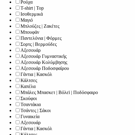
Ρούχα
T-shirt | Top
Ισοθερμικά
Μαγιό
Μπλούζες | Ζακέτες
Μπουφάν
Παντελόνια | Φόρμες
Σορτς | Βερμούδες
Αξεσουάρ
Αξεσουάρ Γυμναστικής
Αξεσουάρ Κολύμβησης
Αξεσουάρ Ποδοσφαίρου
Γάντια | Κασκόλ
Κάλτσες
Καπέλα
Μπάλες Μπασκετ | Βόλεϊ | Ποδόσφαιρο
Σκούφοι
Τσαντάκια
Τσάντες | Σάκοι
Γυναικεία
Αξεσουάρ
Γάντια | Κασκόλ
Κάλτσες