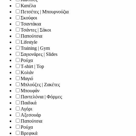
Καπέλα
Πετσέτες | Μπουρνούζια
Σκούφοι
Τσαντάκια
Τσάντες | Σάκοι
Παπούτσια
Lifestyle
Training | Gym
Σαγιονάρες | Slides
Ρούχα
T-shirt | Top
Κολάν
Μαγιό
Μπλούζες | Ζακέτες
Μπουφάν
Παντελόνια | Φόρμες
Παιδικά
Αγόρι
Αξεσουάρ
Παπούτσια
Ρούχα
Βρεφικά