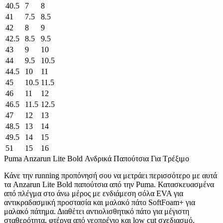
40.5
7
8
41
7.5
8.5
42
8
9
42.5
8.5
9.5
43
9
10
44
9.5
10.5
44.5
10
11
45
10.5
11.5
46
11
12
46.5
11.5
12.5
47
12
13
48.5
13
14
49.5
14
15
51
15
16
Puma Anzarun Lite Bold Ανδρικά Παπούτσια Για Τρέξιμο
Κάνε την running προπόνησή σου να μετράει περισσότερο με αυτά
τα Anzarun Lite Bold παπούτσια από την Puma. Κατασκευασμένα
από πλέγμα στο άνω μέρος με ενδιάμεση σόλα EVA για
αντικραδασμική προστασία και μαλακό πάτο SoftFoam+ για
μαλακό πάτημα. Διαθέτει αντιολισθητικό πάτο για μέγιστη
σταθερότητα, φτέρνα από νεοπρένιο και low cut σχεδιασμό.