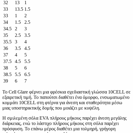
32
13
1
33
13.5
1.5
33
1
2
34
1.5
2.5
34.5
2
3
35
2.5
3.5
35.5
3
4
36
3.5
4.5
37
4
5
37.5
4.5
5.5
38
5
6
38.5
5.5
6.5
39
6
7
Το Cell Glare φέρνει μια φρέσκια σχεδιαστική γλώσσα 10CELL σε
εξαιρετική τιμή. Το παπούτσι διαθέτει ένα όμορφο, ενσωματωμένο
κομμάτι 10CELL στη φτέρνα για άνεση και σταθερότητα μέσω
μιας υποστηρικτικής δομής που μοιάζει με κυψέλη.
Η σμιλεμένη σόλα EVA πλήρους μήκους παρέχει άνεση μεγάλης
διάρκειας, ενώ το λάστιχο πλήρους μήκους στη σόλα παρέχει
πρόσφυση. Το επάνω μέρος διαθέτει μια τολμηρή, γρήγορη