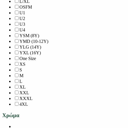
L/XL
OSFM
U1
U2
U3
U4
YSM (8Y)
YMD (10-12Y)
YLG (14Y)
YXL (16Y)
One Size
XS
S
M
L
XL
XXL
XXXL
4XL
Χρώμα