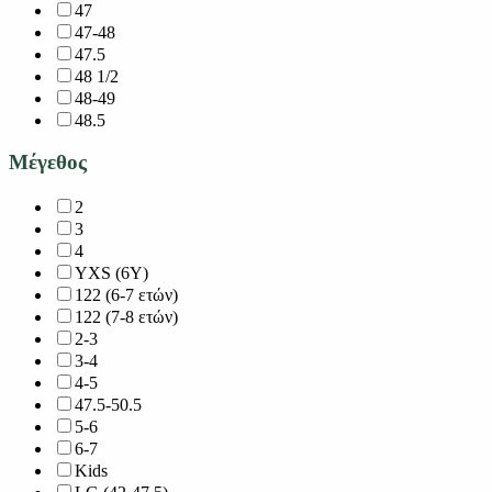
47
47-48
47.5
48 1/2
48-49
48.5
Μέγεθος
2
3
4
YXS (6Y)
122 (6-7 ετών)
122 (7-8 ετών)
2-3
3-4
4-5
47.5-50.5
5-6
6-7
Kids