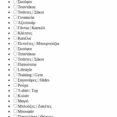
Σκούφοι
Τσαντάκια
Τσάντες | Σάκοι
Γυναικεία
Αξεσουάρ
Γάντια | Κασκόλ
Κάλτσες
Καπέλα
Πετσέτες | Μπουρνούζια
Σκούφοι
Τσαντάκια
Τσάντες | Σάκοι
Παπούτσια
Lifestyle
Training | Gym
Σαγιονάρες | Slides
Ρούχα
T-shirt | Top
Κολάν
Μαγιό
Μπλούζες | Ζακέτες
Μπουφάν
Παντελόνια | Φόρμες