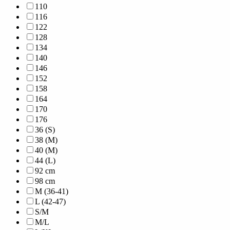
110
116
122
128
134
140
146
152
158
164
170
176
36 (S)
38 (M)
40 (M)
44 (L)
92 cm
98 cm
M (36-41)
L (42-47)
S/M
M/L