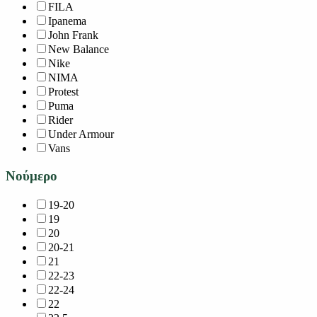
FILA
Ipanema
John Frank
New Balance
Nike
NIMA
Protest
Puma
Rider
Under Armour
Vans
Νούμερο
19-20
19
20
20-21
21
22-23
22-24
22