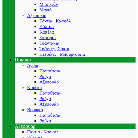
Μπουφάν
Μαγιό
Αξεσουάρ
Γάντια | Κασκόλ
Κάλτσες
Καπέλα
Σκούφοι
Τσαντάκια
Τσάντες | Σάκοι
Πετσέτες | Μπουρνούζια
Παιδικά
Αγόρι
Παπούτσια
Ρούχα
Αξεσουάρ
Κορίτσι
Παπούτσια
Ρούχα
Αξεσουάρ
Βρεφικά
Παπούτσια
Ρούχα
Αξεσουάρ
Γάντια | Κασκόλ
Κάλτσες