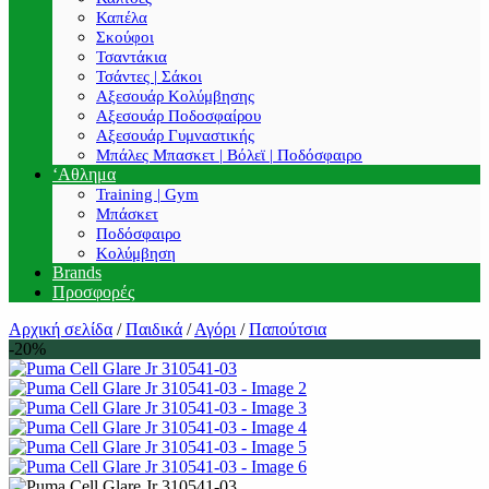
Καπέλα
Σκούφοι
Τσαντάκια
Τσάντες | Σάκοι
Αξεσουάρ Κολύμβησης
Αξεσουάρ Ποδοσφαίρου
Αξεσουάρ Γυμναστικής
Μπάλες Μπασκετ | Βόλεϊ | Ποδόσφαιρο
‘Αθλημα
Training | Gym
Μπάσκετ
Ποδόσφαιρο
Κολύμβηση
Brands
Προσφορές
Αρχική σελίδα
/
Παιδικά
/
Αγόρι
/
Παπούτσια
-20%