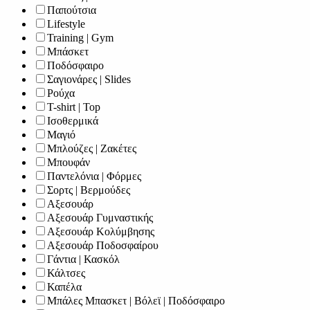
Παπούτσια
Lifestyle
Training | Gym
Μπάσκετ
Ποδόσφαιρο
Σαγιονάρες | Slides
Ρούχα
T-shirt | Top
Ισοθερμικά
Μαγιό
Μπλούζες | Ζακέτες
Μπουφάν
Παντελόνια | Φόρμες
Σορτς | Βερμούδες
Αξεσουάρ
Αξεσουάρ Γυμναστικής
Αξεσουάρ Κολύμβησης
Αξεσουάρ Ποδοσφαίρου
Γάντια | Κασκόλ
Κάλτσες
Καπέλα
Μπάλες Μπασκετ | Βόλεϊ | Ποδόσφαιρο