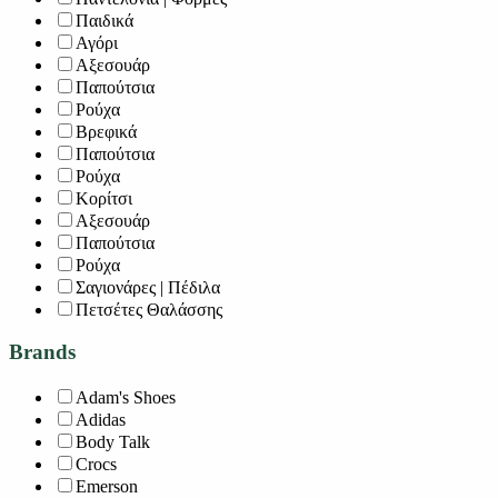
Παιδικά
Αγόρι
Αξεσουάρ
Παπούτσια
Ρούχα
Βρεφικά
Παπούτσια
Ρούχα
Κορίτσι
Αξεσουάρ
Παπούτσια
Ρούχα
Σαγιονάρες | Πέδιλα
Πετσέτες Θαλάσσης
Brands
Adam's Shoes
Adidas
Body Talk
Crocs
Emerson