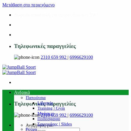
Μετάβαση στο περιεχόμενο
Δωρεάν αποστολή
για αγορές άνω των 50€!
Τηλεφωνικές παραγγελίες
2310 659 992
|
6996629100
Ανδρικά
Παπούτσια
Lifestyle
Τηλεφωνικές παραγγελίες
Training | Gym
Μπάσκετ
2310 659 992
|
6996629100
Ποδόσφαιρο
Σαγιονάρες | Slides
Αναζήτηση για:
Ρούχα