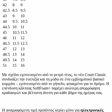
42
8
9
42.5
8.5
9.5
43
9
10
44
9.5
10.5
44.5
10
11
45
10.5
11.5
46
11
12
46.5
11.5
12.5
47
12
13
48.5
13
14
49.5
14
15
51
15
16
Με σχέδιο εμπνευσμένο από το ρετρό τένις, το νέο Court Classic
συνδυάζει την ευελιξία και τη μόδα σε ένα εμβληματικό βασικό
κομμάτι – εμπνευσμένο από το γήπεδο, φτιαγμένο για το δρόμο. Η
επένδυση κάλτσας SoftFoam+ παρέχει ανώτερη απορρόφηση
κραδασμών και βέλτιστη άνεση για κάθε βήμα της ημέρας σας.
Η αναγραφόμενη τιμή προϊόντος ισχύει μόνο για
ηλεκτρονικές