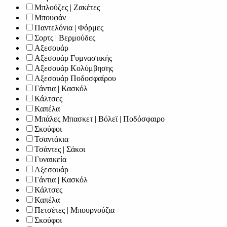
Μπλούζες | Ζακέτες
Μπουφάν
Παντελόνια | Φόρμες
Σορτς | Βερμούδες
Αξεσουάρ
Αξεσουάρ Γυμναστικής
Αξεσουάρ Κολύμβησης
Αξεσουάρ Ποδοσφαίρου
Γάντια | Κασκόλ
Κάλτσες
Καπέλα
Μπάλες Μπασκετ | Βόλεϊ | Ποδόσφαιρο
Σκούφοι
Τσαντάκια
Τσάντες | Σάκοι
Γυναικεία
Αξεσουάρ
Γάντια | Κασκόλ
Κάλτσες
Καπέλα
Πετσέτες | Μπουρνούζια
Σκούφοι