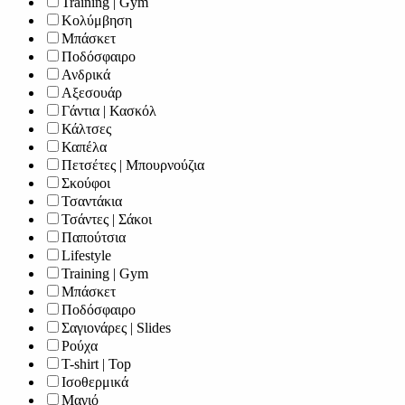
Training | Gym
Κολύμβηση
Μπάσκετ
Ποδόσφαιρο
Ανδρικά
Αξεσουάρ
Γάντια | Κασκόλ
Κάλτσες
Καπέλα
Πετσέτες | Μπουρνούζια
Σκούφοι
Τσαντάκια
Τσάντες | Σάκοι
Παπούτσια
Lifestyle
Training | Gym
Μπάσκετ
Ποδόσφαιρο
Σαγιονάρες | Slides
Ρούχα
T-shirt | Top
Ισοθερμικά
Μαγιό