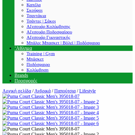
Καπέλα
Σκούφοι
Τσαντάκια
Τσάντες | Σάκοι
Αξεσουάρ Κολύμβησης
Αξεσουάρ Ποδοσφαίρου
Αξεσουάρ Γυμναστικής
Μπάλες Μπασκετ | Βόλεϊ | Ποδόσφαιρο
‘Αθλημα
Training | Gym
Μπάσκετ
Ποδόσφαιρο
Κολύμβηση
Brands
Προσφορές
Αρχική σελίδα
/
Ανδρικά
/
Παπούτσια
/
Lifestyle