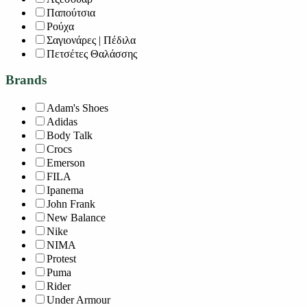
Παπούτσια
Ρούχα
Σαγιονάρες | Πέδιλα
Πετσέτες Θαλάσσης
Brands
Adam's Shoes
Adidas
Body Talk
Crocs
Emerson
FILA
Ipanema
John Frank
New Balance
Nike
NIMA
Protest
Puma
Rider
Under Armour