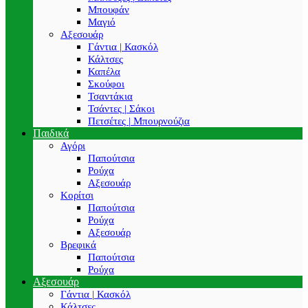
Μπουφάν
Μαγιό
Αξεσουάρ
Γάντια | Κασκόλ
Κάλτσες
Καπέλα
Σκούφοι
Τσαντάκια
Τσάντες | Σάκοι
Πετσέτες | Μπουρνούζια
Παιδικά
Αγόρι
Παπούτσια
Ρούχα
Αξεσουάρ
Κορίτσι
Παπούτσια
Ρούχα
Αξεσουάρ
Βρεφικά
Παπούτσια
Ρούχα
Αξεσουάρ
Γάντια | Κασκόλ
Κάλτσες