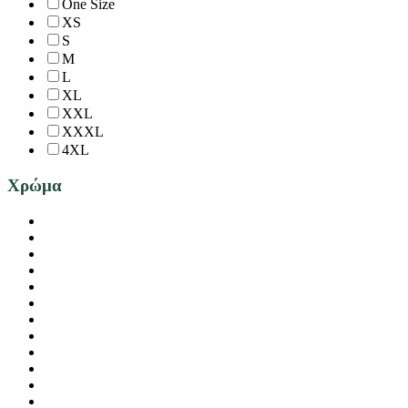
One Size
XS
S
M
L
XL
XXL
XXXL
4XL
Χρώμα