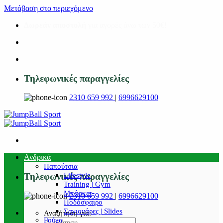
Μετάβαση στο περιεχόμενο
Δωρεάν αποστολή
για αγορές άνω των 50€!
Τηλεφωνικές παραγγελίες
2310 659 992
|
6996629100
Ανδρικά
Παπούτσια
Lifestyle
Τηλεφωνικές παραγγελίες
Training | Gym
Μπάσκετ
2310 659 992
|
6996629100
Ποδόσφαιρο
Σαγιονάρες | Slides
Αναζήτηση για:
Ρούχα