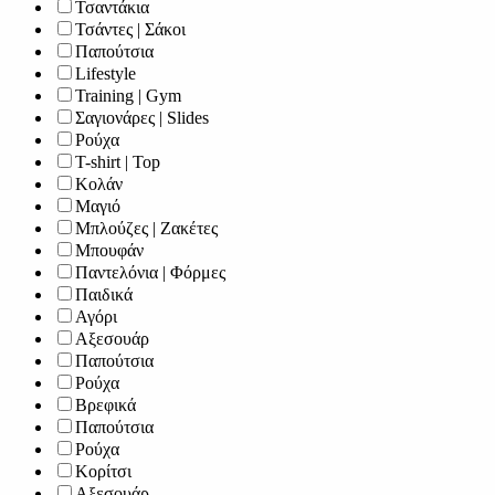
Τσαντάκια
Τσάντες | Σάκοι
Παπούτσια
Lifestyle
Training | Gym
Σαγιονάρες | Slides
Ρούχα
T-shirt | Top
Κολάν
Μαγιό
Μπλούζες | Ζακέτες
Μπουφάν
Παντελόνια | Φόρμες
Παιδικά
Αγόρι
Αξεσουάρ
Παπούτσια
Ρούχα
Βρεφικά
Παπούτσια
Ρούχα
Κορίτσι
Αξεσουάρ