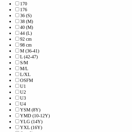
170
176
36 (S)
38 (M)
40 (M)
44 (L)
92 cm
98 cm
M (36-41)
L (42-47)
S/M
M/L
L/XL
OSFM
U1
U2
U3
U4
YSM (8Y)
YMD (10-12Y)
YLG (14Y)
YXL (16Y)